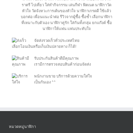
ราตรี ไปเที่ยว ใส่ทำกิจกรรม เล่นกีฬา ฟิตเนต นาฬิกาวัด
หัวใจ วัดจังหวะการเต้นของหัวใจ นาฬิกาเกรดดี ใช้แล้ว
บอกต่อ เพื่อนแนะนำต่อ รีวิวจากผู้ซื้อ ซื้อซ้ำ เลือกนาฬิกา
ที่เหมาะกับตัวเอง นาฬิกาคู่รัก ใส่กันทั้งกลุ่ม ยกแก๊งค์ ซื้อ
นาฬิกาให้แฟน แฟนประทับใจ
จัดส่งรวดเร็วทั่วประเทศไทย
เลือกโอนเงินหรือเก็บเงินปลายทาง ก็ได้!
รับประกันสินค้าดีมีคุณภาพ
เรามีการตรวจสอบสินค้าก่อนจัดส่ง
พนักงานขาย บริการด้วยความใส่ใจ
เป็นกันเอง ^^
หมวดหมู่นาฬิกา