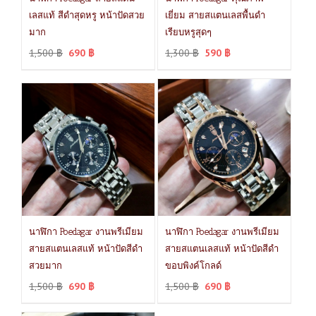
เลสแท้ สีดำสุดหรู หน้าปัดสวย
เยี่ยม สายสแตนเลสพื้นดำ
มาก
เรียบหรูสุดๆ
1,500
฿
690
฿
1,300
฿
590
฿
นาฬิกา Poedagar งานพรีเมียม
นาฬิกา Poedagar งานพรีเมียม
สายสแตนเลสแท้ หน้าปัดสีดำ
สายสแตนเลสแท้ หน้าปัดสีดำ
สวยมาก
ขอบพิงค์โกลด์
1,500
฿
690
฿
1,500
฿
690
฿