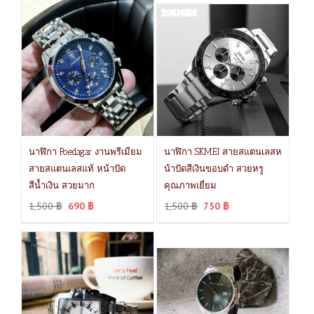
นาฬิกา Poedagar งานพรีเมียม
นาฬิกา SKMEI สายสแตนเลสห
สายสแตนเลสแท้ หน้าปัด
น้าปัดสีเงินขอบดำ สวยหรู
สีน้ำเงิน สวยมาก
คุณภาพเยี่ยม
1,500
฿
690
฿
1,500
฿
750
฿