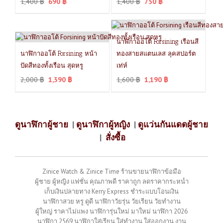
1,400
฿
690
฿
1,400
฿
750
฿
นาฬิกาออโต้ Forsining เรือนสี
นาฬิกาออโต้ Forsining หน้า
ทองสายสแตนเลส ลุคสปอร์ต
ปัดสีทองทั้งเรือน สุดหรู
เท่ห์
2,000
฿
1,390
฿
1,600
฿
1,190
฿
ดูนาฬิกาผู้ชาย
|
ดูนาฬิกาผู้หญิง
|
ดูแว่นกันแดดผู้ชาย
|
สั่งซื้อ
Zinice Watch & Zinice Time ร้านขายนาฬิกาข้อมือ
ผู้ชาย ผู้หญิง แฟชั่น คุณภาพดี ราคาถูก ลดราคากระหน่ำ
เก็บเงินปลายทาง Kerry Express ชำระแบบโอนเงิน
นาฬิกาสวย หรู ดูดี นาฬิกาวัยรุ่น วัยเรียน วัยทำงาน
ผู้ใหญ่ ราคาไม่แพง นาฬิการุ่นใหม่ มาใหม่ นาฬิกา 2026
นาฬิกา 2569 นาฬิกาใส่เรียน ใส่ทำงาน ใส่ออกงาน งาน