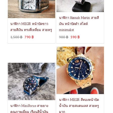
นาฬิกา Hannah Martin สายสี
นาฬิกา MEGIR หน้าปัดขาว
เงิน หน้าปัดดำ สไตล์
สายสีเงิน ทรงสี่เหลี่ยม สวยหรู
minimalist
1,500
฿
790
฿
900
฿
590
฿
นาฬิกา MEGIR สีทองหน้าปัด
นาฬิกา MiniFocus สายยาง
น้ำเงิน สายสแตนเลส สวยหรู
คุณภาพเยี่ยม เรือนสีน้ำเงิน
มาก