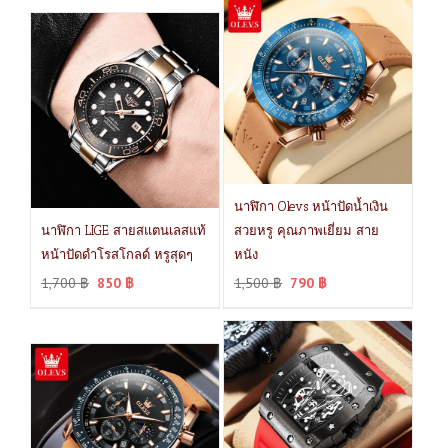
นาฬิกา Olevs หน้าปัดน้ำเงิน
นาฬิกา LIGE สายสแตนเลสแท้
สวยหรู คุณภาพเยี่ยม สาย
หน้าปัดดำโรสโกลด์ หรูสุดๆ
หนัง
1,700
฿
850
฿
1,500
฿
790
฿