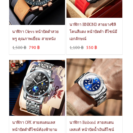
นาฬิกา BINBOND สายยางซิลิ
นาฬิกา Olevs หน้าปัดดำสวย
โคนสีแดง หน้าปัดดำ ดีไซน์มี
หรู คุณภาพเยี่ยม สายหนัง
เอกลักษณ์
1,500
฿
790
฿
1,100
฿
550
฿
นาฬิกา OPK สายสแตนเลส
นาฬิกา Binbond สายสแตน
หน้าปัดดำดีไซน์ท้องฟ้ายาม
เลสแท้ หน้าปัดน้ำเงินดีไซน์