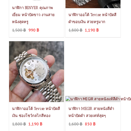
นาฬิกา BENYER คุณภาพ
เยี่ยม หน้าปัดขาว งานสาย
นาฬิกาออโต้ Tevise หน้าปัดสี
หนังสุดหรู
ดำขอบเงิน สวยหรูมาก
1,500
฿
990
฿
1,800
฿
1,190
฿
นาฬิกาออโต้ Tevise หน้าปัดสี
นาฬิกา MEGIR สายหนังสีดำ
เงิน ช่องโชว์กลไกสีทอง
หน้าปัดดำ สวยเท่ห์สุดๆ
1,800
฿
1,190
฿
1,600
฿
850
฿