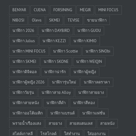
BENYAR
CUENA
FORSINING
MEGIR
MINI FOCUS
NIBOSI
Olevs
SKMEI
TEVISE
ขายนาฬิกา
นาฬิกา 2026
นาฬิกา DAYBIRD
นาฬิกา GUOU
นาฬิกา Julius
นาฬิกา KEZZI
นาฬิกา KIMIO
นาฬิกา MINI FOCUS
นาฬิกา Scottie
นาฬิกา SINObi
นาฬิกา SKMEI
นาฬิกา SKONE
นาฬิกา WEIQIN
นาฬิกาดิจิตอล
นาฬิกาน่ารัก
นาฬิกาผู้หญิง
นาฬิกาผู้หญิง 2026
นาฬิการุ่นใหม่
นาฬิกาลดราคา
นาฬิกาวัยรุ่น
นาฬิกาสาย Alloy
นาฬิกาสายยาง
นาฬิกาสายหนัง
นาฬิกาสีดำ
นาฬิกาสีทอง
นาฬิกาออโต้เมติก
นาฬิกาแบรนด์
นาฬิกาแฟชั่น
พรายน้ำเรืองแสง
สายยาง
สายสแตนเลส
สายหนัง
สไตล์เกาหลี
โรสโกลด์
ใส่ทำงาน
ใส่ออกงาน