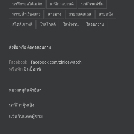
นาฬิกาออโต้เมติก
นาฬิกาแบรนด์
นาฬิกาแฟชั่น
พรายน้ำเรืองแสง
สายยาง
สายสแตนเลส
สายหนัง
สไตล์เกาหลี
โรสโกลด์
ใส่ทำงาน
ใส่ออกงาน
สั่งซื้อ หรือ ติดต่อสอบถาม
Facebook :
facebook.com/zinicewatch
หรือทัก
อินบ็อกซ์
หมวดหมู่สินค้าอื่นๆ
นาฬิกาผู้หญิง
แว่นกันแดดผู้ชาย