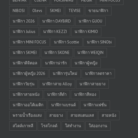
BENYAR
CUENA
FORSINING
MEGIR
MINI FOCUS
NIBOSI
Olevs
SKMEI
TEVISE
ขายนาฬิกา
นาฬิกา 2026
นาฬิกา DAYBIRD
นาฬิกา GUOU
นาฬิกา Julius
นาฬิกา KEZZI
นาฬิกา KIMIO
นาฬิกา MINI FOCUS
นาฬิกา Scottie
นาฬิกา SINObi
นาฬิกา SKMEI
นาฬิกา SKONE
นาฬิกา WEIQIN
นาฬิกาดิจิตอล
นาฬิกาน่ารัก
นาฬิกาผู้หญิง
นาฬิกาผู้หญิง 2026
นาฬิการุ่นใหม่
นาฬิกาลดราคา
นาฬิกาวัยรุ่น
นาฬิกาสาย Alloy
นาฬิกาสายยาง
นาฬิกาสายหนัง
นาฬิกาสีดำ
นาฬิกาสีทอง
นาฬิกาออโต้เมติก
นาฬิกาแบรนด์
นาฬิกาแฟชั่น
พรายน้ำเรืองแสง
สายยาง
สายสแตนเลส
สายหนัง
สไตล์เกาหลี
โรสโกลด์
ใส่ทำงาน
ใส่ออกงาน