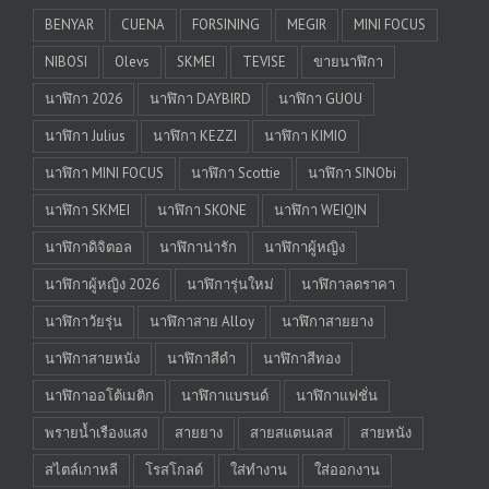
BENYAR
CUENA
FORSINING
MEGIR
MINI FOCUS
NIBOSI
Olevs
SKMEI
TEVISE
ขายนาฬิกา
นาฬิกา 2026
นาฬิกา DAYBIRD
นาฬิกา GUOU
นาฬิกา Julius
นาฬิกา KEZZI
นาฬิกา KIMIO
นาฬิกา MINI FOCUS
นาฬิกา Scottie
นาฬิกา SINObi
นาฬิกา SKMEI
นาฬิกา SKONE
นาฬิกา WEIQIN
นาฬิกาดิจิตอล
นาฬิกาน่ารัก
นาฬิกาผู้หญิง
นาฬิกาผู้หญิง 2026
นาฬิการุ่นใหม่
นาฬิกาลดราคา
นาฬิกาวัยรุ่น
นาฬิกาสาย Alloy
นาฬิกาสายยาง
นาฬิกาสายหนัง
นาฬิกาสีดำ
นาฬิกาสีทอง
นาฬิกาออโต้เมติก
นาฬิกาแบรนด์
นาฬิกาแฟชั่น
พรายน้ำเรืองแสง
สายยาง
สายสแตนเลส
สายหนัง
สไตล์เกาหลี
โรสโกลด์
ใส่ทำงาน
ใส่ออกงาน