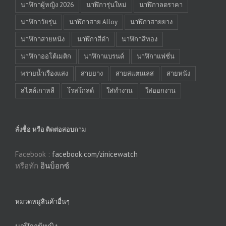
นาฬิกาผู้หญิง 2026
นาฬิการุ่นใหม่
นาฬิกาลดราคา
นาฬิกาวัยรุ่น
นาฬิกาสาย Alloy
นาฬิกาสายยาง
นาฬิกาสายหนัง
นาฬิกาสีดำ
นาฬิกาสีทอง
นาฬิกาออโต้เมติก
นาฬิกาแบรนด์
นาฬิกาแฟชั่น
พรายน้ำเรืองแสง
สายยาง
สายสแตนเลส
สายหนัง
สไตล์เกาหลี
โรสโกลด์
ใส่ทำงาน
ใส่ออกงาน
สั่งซื้อ หรือ ติดต่อสอบถาม
Facebook :
facebook.com/zinicewatch
หรือทัก
อินบ็อกซ์
หมวดหมู่สินค้าอื่นๆ