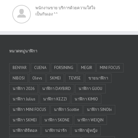
พนักงานขาย บริการด้วยความใส่ใจ
เป็นกันเอง ^^
หมวดหมู่นาฬิกา
BENYAR
CUENA
FORSINING
MEGIR
MINI FOCUS
NIBOSI
Olevs
SKMEI
TEVISE
ขายนาฬิกา
นาฬิกา 2026
นาฬิกา DAYBIRD
นาฬิกา GUOU
นาฬิกา Julius
นาฬิกา KEZZI
นาฬิกา KIMIO
นาฬิกา MINI FOCUS
นาฬิกา Scottie
นาฬิกา SINObi
นาฬิกา SKMEI
นาฬิกา SKONE
นาฬิกา WEIQIN
นาฬิกาดิจิตอล
นาฬิกาน่ารัก
นาฬิกาผู้หญิง