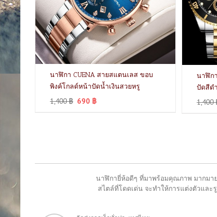
นาฬิกา CUENA สายสแตนเลส ขอบ
นาฬิก
พิงค์โกลด์หน้าปัดน้ำเงินสวยหรู
ปัดสีด
1,400
฿
690
฿
1,400
นาฬิกายี่ห้อดีๆ ที่มาพร้อมคุณภาพ มากมาย
สไตล์ที่โดดเด่น จะทำให้การแต่งตัวและรูป