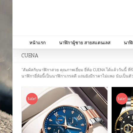
หน้าแรก
นาฬิกาผู้ชาย สายสแตนเลส
นาฬิ
CUENA
“สัมผัสกับนาฬิกาสวย คุณภาพเยี่ยม ยี่ห้อ CUENA ได้แล้ววันนี้ ที่
นาฬิกายี่ห้อนี้เป็นนาฬิกาเกรดดี แถมยังมีราคาไม่แพง นับเป็นตัว
Sale!
Sale!