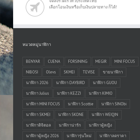
จัดส่งรวดเร็วทั่วประเทศไทย
เลือกโอนเงินหรือเก็บเงินปลายทาง ก็ได้!
หมวดหมู่นาฬิกา
BENYAR
CUENA
FORSINING
MEGIR
MINI FOCUS
NIBOSI
Olevs
SKMEI
TEVISE
ขายนาฬิกา
นาฬิกา 2026
นาฬิกา DAYBIRD
นาฬิกา GUOU
นาฬิกา Julius
นาฬิกา KEZZI
นาฬิกา KIMIO
นาฬิกา MINI FOCUS
นาฬิกา Scottie
นาฬิกา SINObi
นาฬิกา SKMEI
นาฬิกา SKONE
นาฬิกา WEIQIN
นาฬิกาดิจิตอล
นาฬิกาน่ารัก
นาฬิกาผู้หญิง
นาฬิกาผู้หญิง 2026
นาฬิการุ่นใหม่
นาฬิกาลดราคา