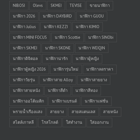
NIBOSI
Olevs
SKMEI
TEVISE
ขายนาฬิกา
นาฬิกา 2026
นาฬิกา DAYBIRD
นาฬิกา GUOU
นาฬิกา Julius
นาฬิกา KEZZI
นาฬิกา KIMIO
นาฬิกา MINI FOCUS
นาฬิกา Scottie
นาฬิกา SINObi
นาฬิกา SKMEI
นาฬิกา SKONE
นาฬิกา WEIQIN
นาฬิกาดิจิตอล
นาฬิกาน่ารัก
นาฬิกาผู้หญิง
นาฬิกาผู้หญิง 2026
นาฬิการุ่นใหม่
นาฬิกาลดราคา
นาฬิกาวัยรุ่น
นาฬิกาสาย Alloy
นาฬิกาสายยาง
นาฬิกาสายหนัง
นาฬิกาสีดำ
นาฬิกาสีทอง
นาฬิกาออโต้เมติก
นาฬิกาแบรนด์
นาฬิกาแฟชั่น
พรายน้ำเรืองแสง
สายยาง
สายสแตนเลส
สายหนัง
สไตล์เกาหลี
โรสโกลด์
ใส่ทำงาน
ใส่ออกงาน