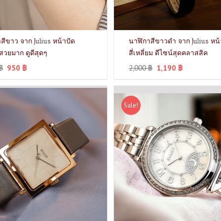
สีขาว จาก Julius หน้าปัด
นาฬิกาสีขาวดำ จาก Julius หน้
มสวยมาก ดูดีสุดๆ
สี่เหลี่ยม ดีไซน์สุดคลาสสิค
฿
950
฿
2,000
฿
1,190
฿
Sale!