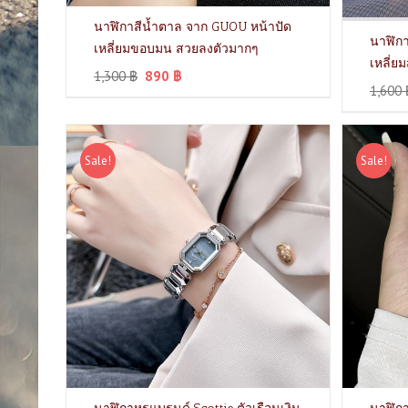
นาฬิกาสีน้ำตาล จาก GUOU หน้าปัด
นาฬิกา
เหลี่ยมขอบมน สวยลงตัวมากๆ
เหลี่ย
1,300
฿
890
฿
1,600
Sale!
Sale!