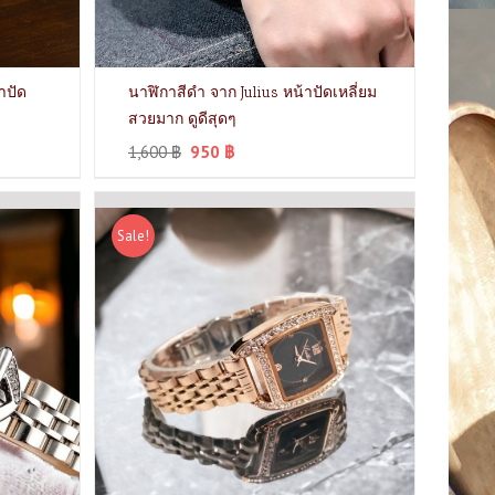
าปัด
นาฬิกาสีดำ จาก Julius หน้าปัดเหลี่ยม
สวยมาก ดูดีสุดๆ
1,600
฿
950
฿
Sale!