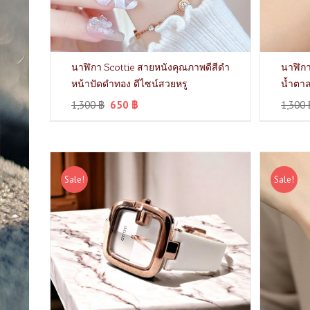
นาฬิกา Scottie สายหนังคุณภาพดีสีดำ
นาฬิกา
หน้าปัดดำทอง ดีไซน์สวยหรู
น้ำตาล
1,300
฿
650
฿
1,300
Sale!
Sale!