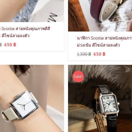
 Scottie สายหนังคุณภาพดีสี
 ดีไซน์สวยลงตัว
นาฬิกา Scottie สายหนังคุณภาพ
฿
650
฿
ม่วงเข้ม ดีไซน์สวยลงตัว
1,300
฿
650
฿
Sale!