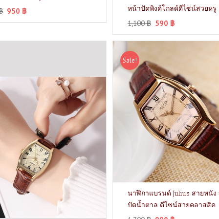
หน้าปัดพิงค์โกลด์ดีไซน์สวยหรู
฿
950
฿
1,100
฿
590
฿
Sale!
นาฬิกาแบรนด์ Julius สายหนัง 
ปัดน้ำตาล ดีไซน์สวยคลาสสิค