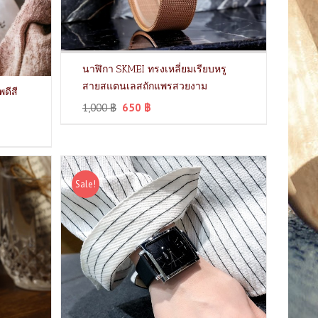
นาฬิกา SKMEI ทรงเหลี่ยมเรียบหรู
สายสแตนเลสถักแพรสวยงาม
ดีสี
1,000
฿
650
฿
Sale!