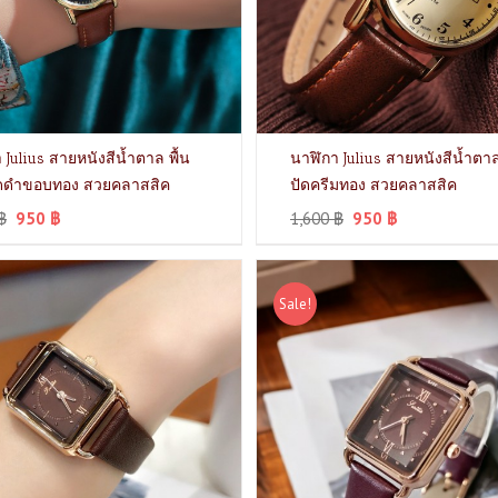
 Julius สายหนังสีน้ำตาล พื้น
นาฬิกา Julius สายหนังสีน้ำตา
ัดดำขอบทอง สวยคลาสสิค
ปัดครีมทอง สวยคลาสสิค
฿
950
฿
1,600
฿
950
฿
Sale!