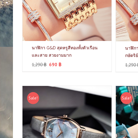
นาฬิกา G&D สุดหรูสีทองทั้งตัวเรือน
นาฬิกา
และสาย สวยงามมาก
กษัตริ
1,290
฿
690
฿
1,290
Sale!
Sale!