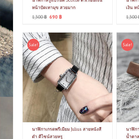
นาฬิกาหรูแบรนด์ Scottie ตัวเรือนเงิน
นาฬิกา
หน้าปัดเทามุข สวยมาก
เงิน ห
1,300
฿
690
฿
1,300
Sale!
Sale!
นาฬิกาเกรดพรีเมียม Julius สายหนังสี
นาฬิกา
ดำ ดีไซน์สวยหรู
น้ำตาล