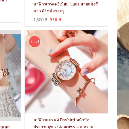
เล็ก
นาฬิกาเกรดพรีเมียม Julius สายหนังสี
ขาว ดีไซน์สวยหรู
1,600
฿
950
฿
Sale!
นาฬิกาแบรนด์ Daybird หน้าปัด
ประกายมุข วงล้อมเพชร สวยหวาน
ตนเลส