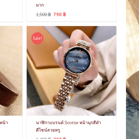
มาก
1,500
฿
790
฿
Sale!
หน้า
นาฬิกาแบรนด์ Scottie หน้ามุกสีดำ
ดีไซน์สวยหรู