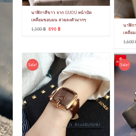
นาฬิกาสีขาว จาก GUOU หน้าปัด
เหลี่ยมขอบมน สวยลงตัวมากๆ
นาฬิกา
1,300
฿
890
฿
เหลี่ย
1,600
Sale!
Sale!