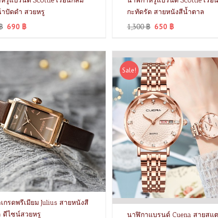
หรูแบรนด์ Scottie เรือนกลม
นาฬิกาหรูแบรนด์ Scottie เรือน
น้าปัดดำ สวยหรู
กะทัดรัด สายหนังสีน้ำตาล
฿
690
฿
1,300
฿
650
฿
Sale!
เกรดพรีเมียม Julius สายหนังสี
 ดีไซน์สวยหรู
นาฬิกาแบรนด์ Cuena สายสแ