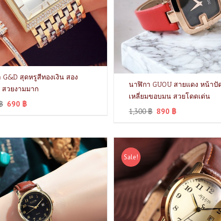
 G&D สุดหรูสีทองเงิน สอง
นาฬิกา GUOU สายแดง หน้าปั
ย์ สวยงามมาก
เหลี่ยมขอบมน สวยโดดเด่น
฿
690
฿
1,300
฿
890
฿
Sale!