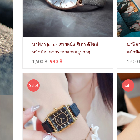
นาฬิกา Julius สายหนัง สีเทา ดีไซน์
นาฬิกา
หน้าปัดและกระจกสวยหรูมากๆ
หน้าป
1,500
฿
990
฿
1,600
Sale!
Sale!