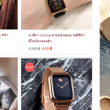
ล หน้า
นาฬิกา Scottie สายหนังคุณภาพดีสีดำ
ดีไซน์สวยลงตัว
1,300
฿
650
฿
Sale!