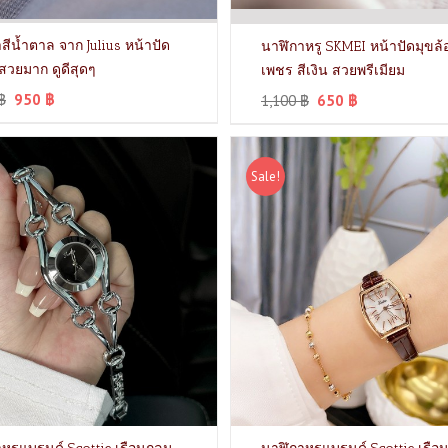
สีน้ำตาล จาก Julius หน้าปัด
นาฬิกาหรู SKMEI หน้าปัดมุขล้
มสวยมาก ดูดีสุดๆ
เพชร สีเงิน สวยพรีเมียม
฿
950
฿
1,100
฿
650
฿
Sale!