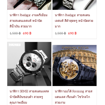
นาฬิกา Poedagar งานพรีเมียม
นาฬิกา Poedagar สายสแตน
สายสแตนเลสแท้ หน้าปัด
เลสแท้ สีดำสุดหรู หน้าปัดสวย
สีน้ำเงิน สวยมาก
มาก
1,500
฿
690
฿
1,500
฿
690
฿
นาฬิกา SKMEI สายสแตนเลสห
นาฬิกาออโต้ Forsining สายส
น้าปัดสีเงินขอบดำ สวยหรู
แตนเลส เรือนดำ โชว์กลไก
คุณภาพเยี่ยม
สวยงาม