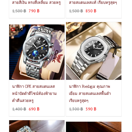
สายสีเงิน ทรงสี่เหลี่ยม สวยหรู
สายสแตนเลสแท้ เรียบหรูสุดๆ
1,500
฿
790
฿
1,500
฿
850
฿
นาฬิกา OPK สายสแตนเลส
นาฬิกา Poedagar คุณภาพ
หน้าปัดดำดีไซน์ท้องฟ้ายาม
เยี่ยม สายสแตนเลสพื้นดำ
ค่ำคืนสวยหรู
เรียบหรูสุดๆ
1,400
฿
690
฿
1,300
฿
590
฿