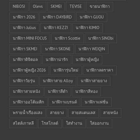
NIBOSI
Olevs
SKMEI
TEVISE
ขายนาฬิกา
นาฬิกา 2026
นาฬิกา DAYBIRD
นาฬิกา GUOU
นาฬิกา Julius
นาฬิกา KEZZI
นาฬิกา KIMIO
นาฬิกา MINI FOCUS
นาฬิกา Scottie
นาฬิกา SINObi
นาฬิกา SKMEI
นาฬิกา SKONE
นาฬิกา WEIQIN
นาฬิกาดิจิตอล
นาฬิกาน่ารัก
นาฬิกาผู้หญิง
นาฬิกาผู้หญิง 2026
นาฬิการุ่นใหม่
นาฬิกาลดราคา
นาฬิกาวัยรุ่น
นาฬิกาสาย Alloy
นาฬิกาสายยาง
นาฬิกาสายหนัง
นาฬิกาสีดำ
นาฬิกาสีทอง
นาฬิกาออโต้เมติก
นาฬิกาแบรนด์
นาฬิกาแฟชั่น
พรายน้ำเรืองแสง
สายยาง
สายสแตนเลส
สายหนัง
สไตล์เกาหลี
โรสโกลด์
ใส่ทำงาน
ใส่ออกงาน