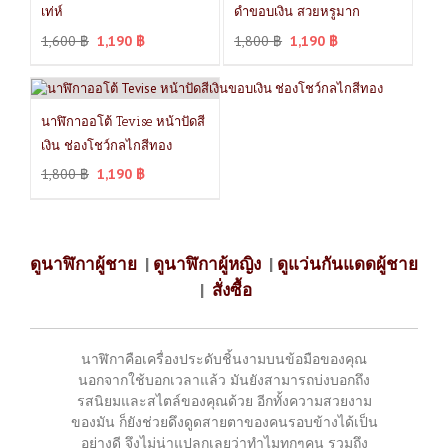
เท่ห์
ดำขอบเงิน สวยหรูมาก
1,600
฿
1,190
฿
1,800
฿
1,190
฿
นาฬิกาออโต้ Tevise หน้าปัดสี
เงิน ช่องโชว์กลไกสีทอง
1,800
฿
1,190
฿
ดูนาฬิกาผู้ชาย
|
ดูนาฬิกาผู้หญิง
|
ดูแว่นกันแดดผู้ชาย
|
สั่งซื้อ
นาฬิกาคือเครื่องประดับชิ้นงามบนข้อมือของคุณ
นอกจากใช้บอกเวลาแล้ว มันยังสามารถบ่งบอกถึง
รสนิยมและสไตล์ของคุณด้วย อีกทั้งความสวยงาม
ของมัน ก็ยังช่วยดึงดูดสายตาของคนรอบข้างได้เป็น
อย่างดี จึงไม่น่าแปลกเลยว่าทำไมทุกๆคน รวมถึง