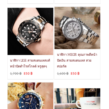
นาฬิกา MEGIR คุณภาพดีหน้า
นาฬิกา LIGE สายสแตนเลสแท้
ปัดเงิน สายสแตนเลส สวย
หน้าปัดดำโรสโกลด์ หรูสุดๆ
สปอร์ต
1,700
฿
850
฿
1,600
฿
850
฿