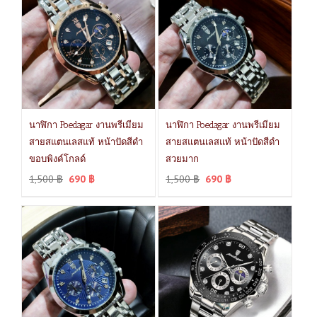
นาฬิกา Poedagar งานพรีเมียม
นาฬิกา Poedagar งานพรีเมียม
สายสแตนเลสแท้ หน้าปัดสีดำ
สายสแตนเลสแท้ หน้าปัดสีดำ
ขอบพิงค์โกลด์
สวยมาก
1,500
฿
690
฿
1,500
฿
690
฿