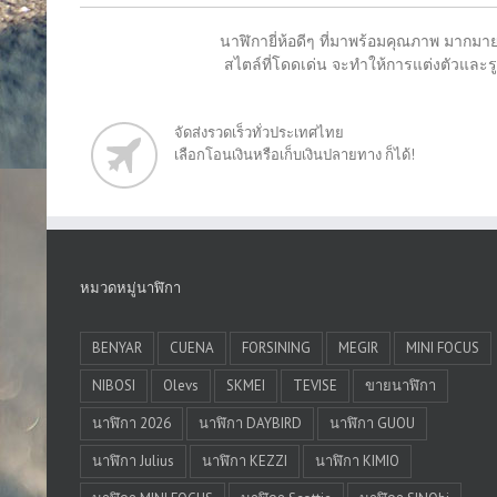
นาฬิกายี่ห้อดีๆ ที่มาพร้อมคุณภาพ มากมาย
สไตล์ที่โดดเด่น จะทำให้การแต่งตัวและรูป
จัดส่งรวดเร็วทั่วประเทศไทย
เลือกโอนเงินหรือเก็บเงินปลายทาง ก็ได้!
หมวดหมู่นาฬิกา
BENYAR
CUENA
FORSINING
MEGIR
MINI FOCUS
NIBOSI
Olevs
SKMEI
TEVISE
ขายนาฬิกา
นาฬิกา 2026
นาฬิกา DAYBIRD
นาฬิกา GUOU
นาฬิกา Julius
นาฬิกา KEZZI
นาฬิกา KIMIO