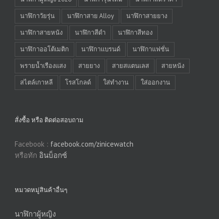
นาฬิกาวัยรุ่น
นาฬิกาสาย Alloy
นาฬิกาสายยาง
นาฬิกาสายหนัง
นาฬิกาสีดำ
นาฬิกาสีทอง
นาฬิกาออโต้เมติก
นาฬิกาแบรนด์
นาฬิกาแฟชั่น
พรายน้ำเรืองแสง
สายยาง
สายสแตนเลส
สายหนัง
สไตล์เกาหลี
โรสโกลด์
ใส่ทำงาน
ใส่ออกงาน
สั่งซื้อ หรือ ติดต่อสอบถาม
Facebook :
facebook.com/zinicewatch
หรือทัก
อินบ็อกซ์
หมวดหมู่สินค้าอื่นๆ
นาฬิกาผู้หญิง