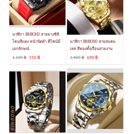
นาฬิกา BINBOND สายยางซิลิ
โคนสีแดง หน้าปัดดำ ดีไซน์มี
นาฬิกา BINBOND สายสแตน
เอกลักษณ์
เลส สีทองทั้งเรือนสวยงาม
1,100
฿
550
฿
1,400
฿
690
฿