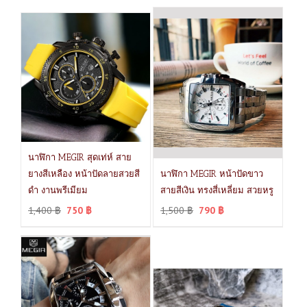
นาฬิกา MEGIR สุดเท่ห์ สาย
ยางสีเหลือง หน้าปัดลายสวยสี
นาฬิกา MEGIR หน้าปัดขาว
ดำ งานพรีเมียม
สายสีเงิน ทรงสี่เหลี่ยม สวยหรู
1,400
฿
750
฿
1,500
฿
790
฿