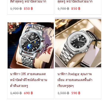
สีดำสุดหรู หน้าปัดสวยมาก
สุดหรู หน้าปัดเงินสวยมาก
1,700
฿
850
฿
1,700
฿
850
฿
นาฬิกา OPK สายสแตนเลส
นาฬิกา Poedagar คุณภาพ
หน้าปัดดำดีไซน์ท้องฟ้ายาม
เยี่ยม สายสแตนเลสพื้นดำ
ค่ำคืนสวยหรู
เรียบหรูสุดๆ
1,400
฿
690
฿
1,300
฿
590
฿