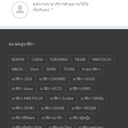
พนักงานขาย บริการด้วยความใส่ใจ
เป็นกันเอง ^^
หมวดหมู่นาฬิกา
BENYAR
CUENA
FORSINING
MEGIR
MINI FOCUS
NIBOSI
Olevs
SKMEI
TEVISE
ขายนาฬิกา
นาฬิกา 2026
นาฬิกา DAYBIRD
นาฬิกา GUOU
นาฬิกา Julius
นาฬิกา KEZZI
นาฬิกา KIMIO
นาฬิกา MINI FOCUS
นาฬิกา Scottie
นาฬิกา SINObi
นาฬิกา SKMEI
นาฬิกา SKONE
นาฬิกา WEIQIN
นาฬิกาดิจิตอล
นาฬิกาน่ารัก
นาฬิกาผู้หญิง
นาฬิกาผู้หญิง 2026
นาฬิการุ่นใหม่
นาฬิกาลดราคา