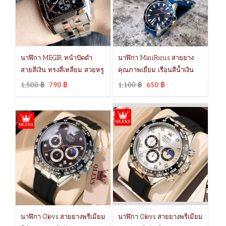
นาฬิกา MEGIR หน้าปัดดำ
นาฬิกา MiniFocus สายยาง
สายสีเงิน ทรงสี่เหลี่ยม สวยหรู
คุณภาพเยี่ยม เรือนสีน้ำเงิน
1,500
฿
790
฿
1,100
฿
650
฿
นาฬิกา Olevs สายยางพรีเมียม
นาฬิกา Olevs สายยางพรีเมียม