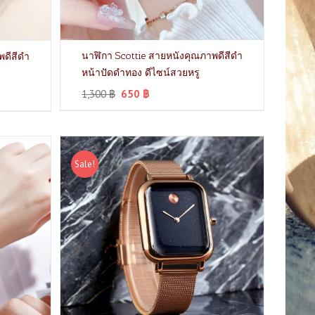
นาฬิกา Scottie สายหนังคุณภาพดีสีดำ
พดีสีดำ
หน้าปัดดำทอง ดีไซน์สวยหรู
1,300
฿
650
฿
Sale!