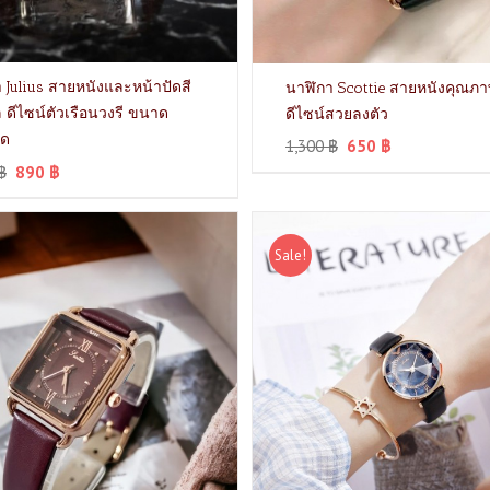
 Julius สายหนังและหน้าปัดสี
นาฬิกา Scottie สายหนังคุณภา
 ดีไซน์ตัวเรือนวงรี ขนาด
ดีไซน์สวยลงตัว
ัด
1,300
฿
650
฿
฿
890
฿
Sale!