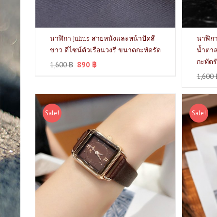
นาฬิกา Julius สายหนังและหน้าปัดสี
นาฬิกา
ขาว ดีไซน์ตัวเรือนวงรี ขนาดกะทัดรัด
น้ำตาล
กะทัดร
1,600
฿
890
฿
1,600
Sale!
Sale!