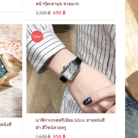
หน้าปัดเทามุข สวยมาก
1,300
฿
690
฿
Sale!
นาฬิกาเกรดพรีเมียม Julius สายหนังสี
หนังสี
ดำ ดีไซน์สวยหรู
1,600
฿
950
฿