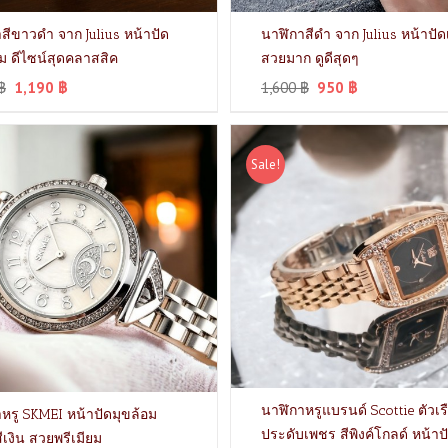
สีขาวดำ จาก Julius หน้าปัด
นาฬิกาสีดำ จาก Julius หน้าปัด
่ยม ดีไซน์สุดคลาสสิค
สวยมาก ดูดีสุดๆ
฿
1,190
฿
1,600
฿
950
฿
Sale!
นาฬิกาหรูแบรนด์ Scottie ตัวเร
หรู SKMEI หน้าปัดมุขล้อม
ประดับเพชร สีพิงค์โกลด์ หน้า
ีเงิน สวยพรีเมียม