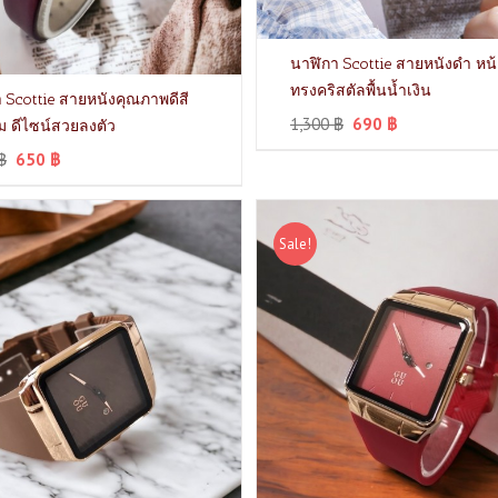
นาฬิกา Scottie สายหนังดำ หน้
ทรงคริสตัลพื้นน้ำเงิน
 Scottie สายหนังคุณภาพดีสี
1,300
฿
690
฿
้ม ดีไซน์สวยลงตัว
฿
650
฿
Sale!