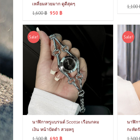
เหลี่ยมสวยมาก ดูดีสุดๆ
1,100
1,600
฿
950
฿
Sale!
Sale!
นาฬิกาหรูแบรนด์ Scottie เรือนกลม
นาฬิกา
เงิน หน้าปัดดำ สวยหรู
กะทัดร
1,300
฿
690
฿
1,300