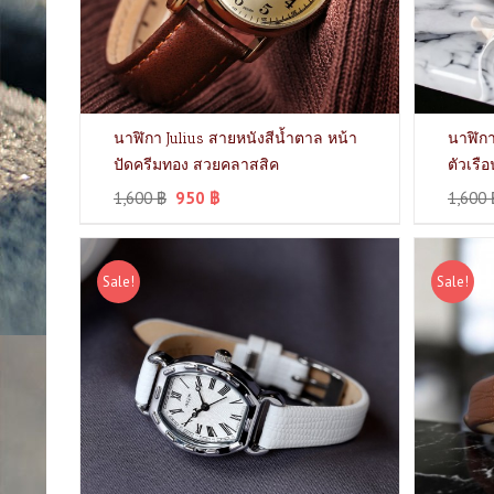
นาฬิกา Julius สายหนังสีน้ำตาล หน้า
นาฬิกา
ปัดครีมทอง สวยคลาสสิค
ตัวเรื
1,600
฿
950
฿
1,600
Sale!
Sale!