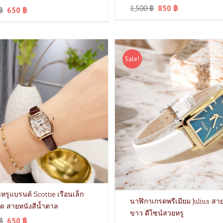
1,500
฿
850
฿
฿
650
฿
Sale!
หรูแบรนด์ Scottie เรือนเล็ก
นาฬิกาเกรดพรีเมียม Julius สาย
ัด สายหนังสีน้ำตาล
ขาว ดีไซน์สวยหรู
฿
650
฿