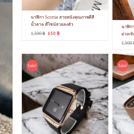
นาฬิกา Scottie สายหนังคุณภาพดีสี
น้ำตาล ดีไซน์สวยลงตัว
นาฬิกา
1,300
฿
650
฿
ม่วงเข
1,300
Sale!
Sale!