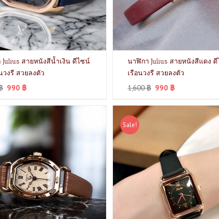
 Julius สายหนังสีน้ำเงิน ดีไซน์
นาฬิกา Julius สายหนังสีแดง ดี
อนวงรี สวยลงตัว
เรือนวงรี สวยลงตัว
฿
990
฿
1,600
฿
990
฿
Sale!