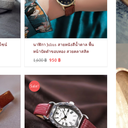
ีไซน์
นาฬิกา Julius สายหนังสีน้ำตาล พื้น
หน้าปัดดำขอบทอง สวยคลาสสิค
1,600
฿
950
฿
Sale!