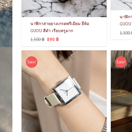
นาฬิกา
นาฬิกาสายยางเกรดพรีเมียม ยี่ห้อ
GUOU ส
GUOU สีดำ เรียบหรูมาก
1,300
1,300
฿
890
฿
Sale!
Sale!