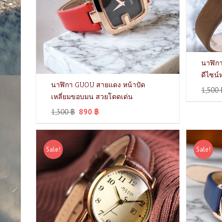
นาฬิกา
ดีไซน
นาฬิกา GUOU สายแดง หน้าปัด
1,500
เหลี่ยมขอบมน สวยโดดเด่น
1,300
฿
890
฿
Sale!
Sale!