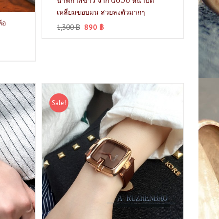
นาฬิกาสีขาว จาก GUOU หน้าปัด
เหลี่ยมขอบมน สวยลงตัวมากๆ
้อ
1,300
฿
890
฿
Sale!