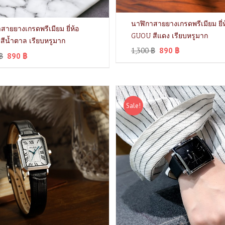
นาฬิกาสายยางเกรดพรีเมียม ยี่ห
สายยางเกรดพรีเมียม ยี่ห้อ
GUOU สีแดง เรียบหรูมาก
ีน้ำตาล เรียบหรูมาก
1,300
฿
890
฿
฿
890
฿
Sale!