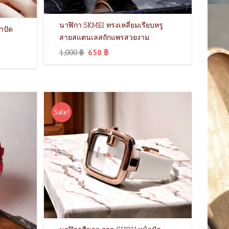
นาฬิกา SKMEI ทรงเหลี่ยมเรียบหรู
าปัด
สายสแตนเลสถักแพรสวยงาม
1,000
฿
650
฿
Sale!