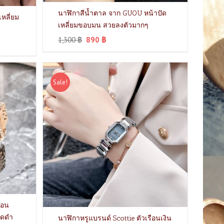
นาฬิกาสีน้ำตาล จาก GUOU หน้าปัด
เหลี่ยม
เหลี่ยมขอบมน สวยลงตัวมากๆ
1,300
฿
890
฿
Sale!
ือน
ปัดดำ
นาฬิกาหรูแบรนด์ Scottie ตัวเรือนเงิน