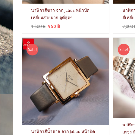
นาฬิกาสีขาว จาก Julius หน้าปัด
นาฬิกา
เหลี่ยมสวยมาก ดูดีสุดๆ
สี่เหลี
1,600
฿
950
฿
2,000
Sale!
Sale!
นาฬิกา
นาฬิกาสีน้ำตาล จาก Julius หน้าปัด
เพชร ส