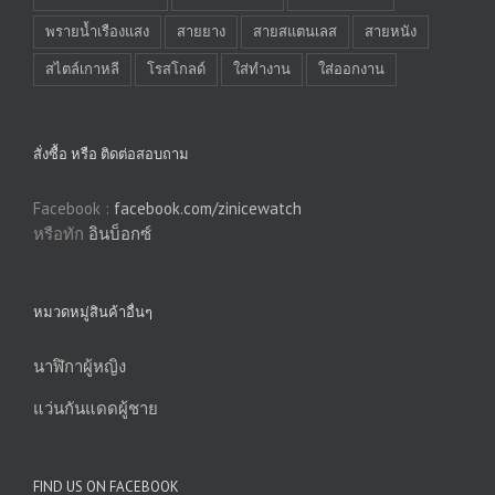
พรายน้ำเรืองแสง
สายยาง
สายสแตนเลส
สายหนัง
สไตล์เกาหลี
โรสโกลด์
ใส่ทำงาน
ใส่ออกงาน
สั่งซื้อ หรือ ติดต่อสอบถาม
Facebook :
facebook.com/zinicewatch
หรือทัก
อินบ็อกซ์
หมวดหมู่สินค้าอื่นๆ
นาฬิกาผู้หญิง
แว่นกันแดดผู้ชาย
FIND US ON FACEBOOK