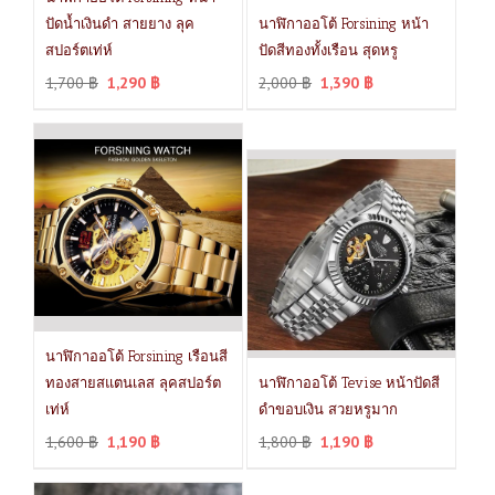
ปัดน้ำเงินดำ สายยาง ลุค
นาฬิกาออโต้ Forsining หน้า
สปอร์ตเท่ห์
ปัดสีทองทั้งเรือน สุดหรู
1,700
฿
1,290
฿
2,000
฿
1,390
฿
นาฬิกาออโต้ Forsining เรือนสี
ทองสายสแตนเลส ลุคสปอร์ต
นาฬิกาออโต้ Tevise หน้าปัดสี
เท่ห์
ดำขอบเงิน สวยหรูมาก
1,600
฿
1,190
฿
1,800
฿
1,190
฿