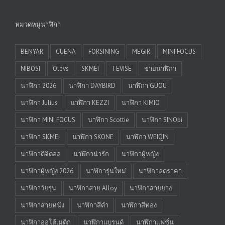
หมวดหมู่นาฬิกา
BENYAR
CUENA
FORSINING
MEGIR
MINI FOCUS
NIBOSI
Olevs
SKMEI
TEVISE
ขายนาฬิกา
นาฬิกา 2026
นาฬิกา DAYBIRD
นาฬิกา GUOU
นาฬิกา Julius
นาฬิกา KEZZI
นาฬิกา KIMIO
นาฬิกา MINI FOCUS
นาฬิกา Scottie
นาฬิกา SINObi
นาฬิกา SKMEI
นาฬิกา SKONE
นาฬิกา WEIQIN
นาฬิกาดิจิตอล
นาฬิกาน่ารัก
นาฬิกาผู้หญิง
นาฬิกาผู้หญิง 2026
นาฬิการุ่นใหม่
นาฬิกาลดราคา
นาฬิกาวัยรุ่น
นาฬิกาสาย Alloy
นาฬิกาสายยาง
นาฬิกาสายหนัง
นาฬิกาสีดำ
นาฬิกาสีทอง
นาฬิกาออโต้เมติก
นาฬิกาแบรนด์
นาฬิกาแฟชั่น