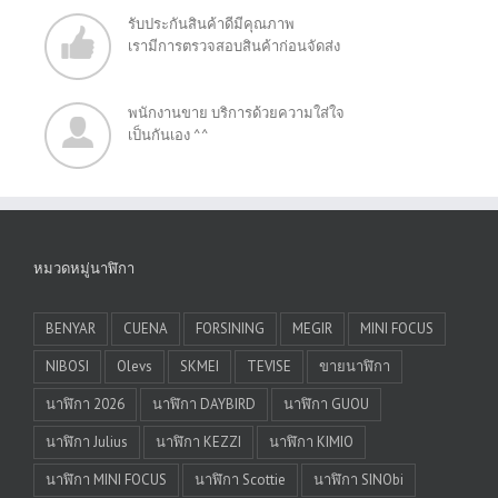
รับประกันสินค้าดีมีคุณภาพ
เรามีการตรวจสอบสินค้าก่อนจัดส่ง
พนักงานขาย บริการด้วยความใส่ใจ
เป็นกันเอง ^^
หมวดหมู่นาฬิกา
BENYAR
CUENA
FORSINING
MEGIR
MINI FOCUS
NIBOSI
Olevs
SKMEI
TEVISE
ขายนาฬิกา
นาฬิกา 2026
นาฬิกา DAYBIRD
นาฬิกา GUOU
นาฬิกา Julius
นาฬิกา KEZZI
นาฬิกา KIMIO
นาฬิกา MINI FOCUS
นาฬิกา Scottie
นาฬิกา SINObi