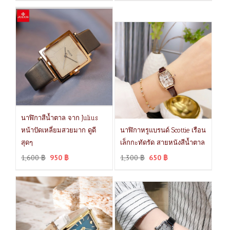
นาฬิกาสีน้ำตาล จาก Julius
หน้าปัดเหลี่ยมสวยมาก ดูดี
นาฬิกาหรูแบรนด์ Scottie เรือน
สุดๆ
เล็กกะทัดรัด สายหนังสีน้ำตาล
1,600
฿
950
฿
1,300
฿
650
฿