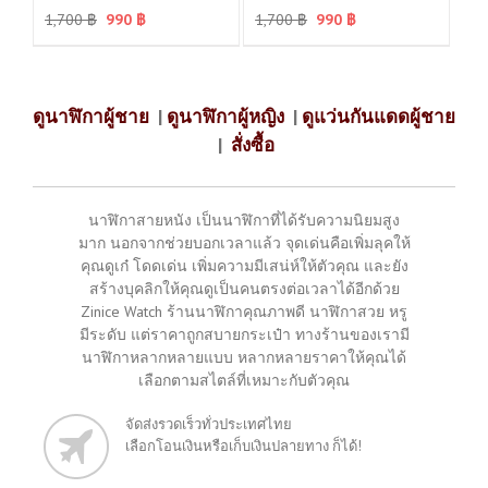
1,700
฿
990
฿
1,700
฿
990
฿
ดูนาฬิกาผู้ชาย
|
ดูนาฬิกาผู้หญิง
|
ดูแว่นกันแดดผู้ชาย
|
สั่งซื้อ
นาฬิกาสายหนัง เป็นนาฬิกาที่ได้รับความนิยมสูง
มาก นอกจากช่วยบอกเวลาแล้ว จุดเด่นคือเพิ่มลุคให้
คุณดูเก๋ โดดเด่น เพิ่มความมีเสน่ห์ให้ตัวคุณ และยัง
สร้างบุคลิกให้คุณดูเป็นคนตรงต่อเวลาได้อีกด้วย
Zinice Watch ร้านนาฬิกาคุณภาพดี นาฬิกาสวย หรู
มีระดับ แต่ราคาถูกสบายกระเป๋า ทางร้านของเรามี
นาฬิกาหลากหลายแบบ หลากหลายราคาให้คุณได้
เลือกตามสไตล์ที่เหมาะกับตัวคุณ
จัดส่งรวดเร็วทั่วประเทศไทย
เลือกโอนเงินหรือเก็บเงินปลายทาง ก็ได้!