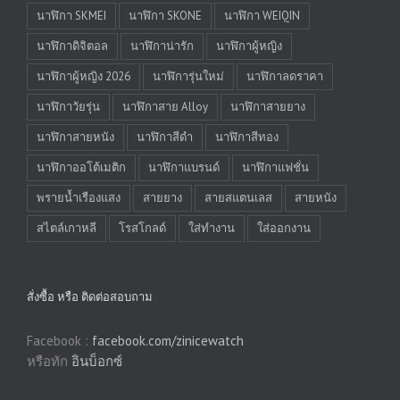
นาฬิกา SKMEI
นาฬิกา SKONE
นาฬิกา WEIQIN
นาฬิกาดิจิตอล
นาฬิกาน่ารัก
นาฬิกาผู้หญิง
นาฬิกาผู้หญิง 2026
นาฬิการุ่นใหม่
นาฬิกาลดราคา
นาฬิกาวัยรุ่น
นาฬิกาสาย Alloy
นาฬิกาสายยาง
นาฬิกาสายหนัง
นาฬิกาสีดำ
นาฬิกาสีทอง
นาฬิกาออโต้เมติก
นาฬิกาแบรนด์
นาฬิกาแฟชั่น
พรายน้ำเรืองแสง
สายยาง
สายสแตนเลส
สายหนัง
สไตล์เกาหลี
โรสโกลด์
ใส่ทำงาน
ใส่ออกงาน
สั่งซื้อ หรือ ติดต่อสอบถาม
Facebook :
facebook.com/zinicewatch
หรือทัก
อินบ็อกซ์