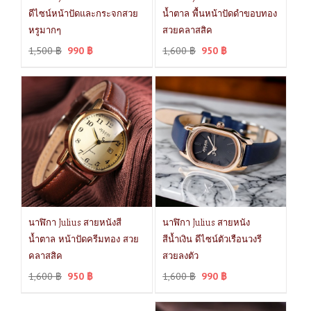
ดีไซน์หน้าปัดและกระจกสวย
น้ำตาล พื้นหน้าปัดดำขอบทอง
หรูมากๆ
สวยคลาสสิค
1,500
฿
990
฿
1,600
฿
950
฿
นาฬิกา Julius สายหนังสี
นาฬิกา Julius สายหนัง
น้ำตาล หน้าปัดครีมทอง สวย
สีน้ำเงิน ดีไซน์ตัวเรือนวงรี
คลาสสิค
สวยลงตัว
1,600
฿
950
฿
1,600
฿
990
฿