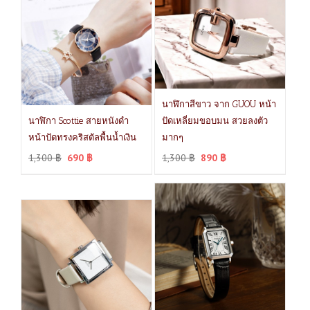
นาฬิกาสีขาว จาก GUOU หน้า
นาฬิกา Scottie สายหนังดำ
ปัดเหลี่ยมขอบมน สวยลงตัว
หน้าปัดทรงคริสตัลพื้นน้ำเงิน
มากๆ
1,300
฿
690
฿
1,300
฿
890
฿