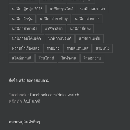
นาฬิกาผู้หญิง 2026
นาฬิการุ่นใหม่
นาฬิกาลดราคา
นาฬิกาวัยรุ่น
นาฬิกาสาย Alloy
นาฬิกาสายยาง
นาฬิกาสายหนัง
นาฬิกาสีดำ
นาฬิกาสีทอง
นาฬิกาออโต้เมติก
นาฬิกาแบรนด์
นาฬิกาแฟชั่น
พรายน้ำเรืองแสง
สายยาง
สายสแตนเลส
สายหนัง
สไตล์เกาหลี
โรสโกลด์
ใส่ทำงาน
ใส่ออกงาน
สั่งซื้อ หรือ ติดต่อสอบถาม
Facebook :
facebook.com/zinicewatch
หรือทัก
อินบ็อกซ์
หมวดหมู่สินค้าอื่นๆ