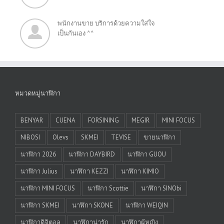
พนักงานขาย บริการด้วยความใส่ใจ
เป็นกันเอง ^^
หมวดหมู่นาฬิกา
BENYAR
CUENA
FORSINING
MEGIR
MINI FOCUS
NIBOSI
Olevs
SKMEI
TEVISE
ขายนาฬิกา
นาฬิกา 2026
นาฬิกา DAYBIRD
นาฬิกา GUOU
นาฬิกา Julius
นาฬิกา KEZZI
นาฬิกา KIMIO
นาฬิกา MINI FOCUS
นาฬิกา Scottie
นาฬิกา SINObi
นาฬิกา SKMEI
นาฬิกา SKONE
นาฬิกา WEIQIN
นาฬิกาดิจิตอล
นาฬิกาน่ารัก
นาฬิกาผู้หญิง