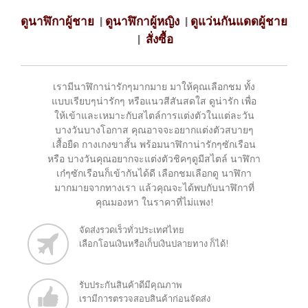
ดูนาฬิกาผู้ชาย
|
ดูนาฬิกาผู้หญิง
|
ดูแว่นกันแดดผู้ชาย
|
สั่งซื้อ
เรามีนาฬิกาน่ารักๆมากมาย มาให้คุณเลือกชม ทั้ง
แบบเรียบๆน่ารักๆ หรือแนวสีสันสดใส ดูน่ารัก เพื่อ
ให้เข้าและเหมาะกับสไตล์การแต่งตัวในแต่ละวัน
บางวันบางโอกาส คุณอาจจะอยากแต่งตัวสบายๆ
เสื้อยืด กางเกงขาสั้น พร้อมนาฬิกาน่ารักๆซักเรือน
หรือ บางวันคุณอยากจะแต่งตัวชิคๆดูมีสไตล์ นาฬิกา
เก๋ๆซักเรือนก็เข้ากันได้ดี เลือกชมเลือกดู นาฬิกา
มากมายจากทางเรา แล้วคุณจะได้พบกับนาฬิกาที่
คุณมองหา ในราคาที่ไม่แพง!
จัดส่งรวดเร็วทั่วประเทศไทย
เลือกโอนเงินหรือเก็บเงินปลายทาง ก็ได้!
รับประกันสินค้าดีมีคุณภาพ
เรามีการตรวจสอบสินค้าก่อนจัดส่ง