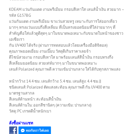
KDEAM แว่นกันแดด งานพรีเมียม กรอบสีเทาใส เลนส์น้ำเงิน สวยมาก –
รหัส G157BG
แว่นกันแดด งานพรีเมียม ขาแว่นสวยหรู เหมาะกับการใส่ออกเที่ยว
มากๆ ทรงแว่นแบบกึ่งสี่เหลี่ยม ที่เป็นทรงยอดนิยมที่ใส่ง่ายมากๆ ที่
สำคัญคือใส่แล้วดูดีสุดๆ มาในขนาดพอเหมาะกับขนาดใบหน้าของชาว
เอเซียเรา
กัน UV400 ได้จริง (ผ่านการทดสอบแล้วโดยเครื่องมือดิจิตอล)
คุณภาพยอดเยี่ยม งานเนี๊ยบ วัสดุดีเกินราคาเลยจ้า
ดีไซน์สวยงาม กรอบสีเทาใส มาพร้อมเลนส์สีน้ำเงิน กรอบทรงกึ่ง
สี่เหลี่ยมยอดนิยม สวยเท่ห์มากๆ มาในขนาดพอเหมาะ
เลนส์ Polarized คุณภาพดี ความเข้มปานกลาง ใส่ได้กับทุกสภาพแสง
หน้ากว้าง: 14.4 ซม. เลนส์กว้าง: 5.4 ซม. เลนส์สูง: 4.4 ซม.||
ชนิดเลนส์: Polarized ตัดแสงสะท้อน คุณภาพดี กัน UV400 ตาม
มาตรฐานสากล
สีเลนส์ด้านหน้า: สะท้อนสีน้ำเงิน
สีเลนส์ด้านใน: ออกสีชานิดๆ (ความเข้ม: ปานกลาง)
วัสดุ: PC เกรดดีน้ำหนักเบา
สั่งซื้อผ่านแชท