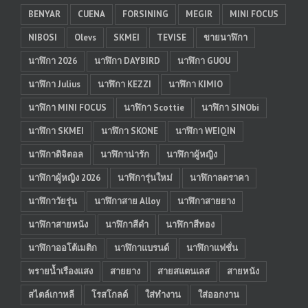
BENYAR
CUENA
FORSINING
MEGIR
MINI FOCUS
NIBOSI
Olevs
SKMEI
TEVISE
ขายนาฬิกา
นาฬิกา 2026
นาฬิกา DAYBIRD
นาฬิกา GUOU
นาฬิกา Julius
นาฬิกา KEZZI
นาฬิกา KIMIO
นาฬิกา MINI FOCUS
นาฬิกา Scottie
นาฬิกา SINObi
นาฬิกา SKMEI
นาฬิกา SKONE
นาฬิกา WEIQIN
นาฬิกาดิจิตอล
นาฬิกาน่ารัก
นาฬิกาผู้หญิง
นาฬิกาผู้หญิง 2026
นาฬิการุ่นใหม่
นาฬิกาลดราคา
นาฬิกาวัยรุ่น
นาฬิกาสาย Alloy
นาฬิกาสายยาง
นาฬิกาสายหนัง
นาฬิกาสีดำ
นาฬิกาสีทอง
นาฬิกาออโต้เมติก
นาฬิกาแบรนด์
นาฬิกาแฟชั่น
พรายน้ำเรืองแสง
สายยาง
สายสแตนเลส
สายหนัง
สไตล์เกาหลี
โรสโกลด์
ใส่ทำงาน
ใส่ออกงาน