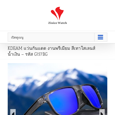
เปิดดูเมนู
KDEAM แว่นกันแดด งานพรีเมียม สีเทาใสเลนส์
น้ำเงิน – รหัส G157BG