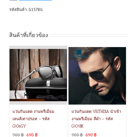
รหัสสินค้า:
G157BG
สินค้าที่เกี่ยวข้อง
แว่นกันแดด งานพรีเมียม
แว่นกันแดด VEITHDIA นำเข้า
เลนส์เทาปรอท – รหัส
งานพรีเมียม สีดำ – รหัส
G106GY
G101BK
900
฿
690
฿
900
฿
690
฿