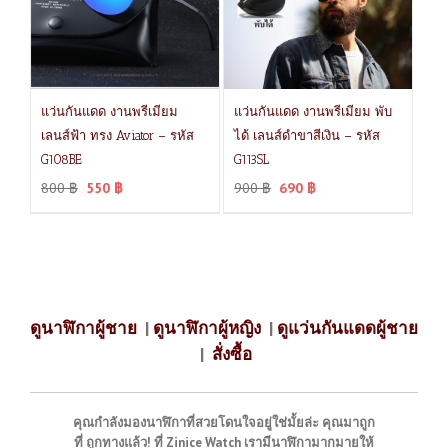
แว่นกันแดด งานพรีเมียม
แว่นกันแดด งานพรีเมียม พับ
เลนส์ฟ้า ทรง Aviator – รหัส
ได้ เลนส์ดำขาสีเงิน – รหัส
G108BE
G113SL
800
฿
550
฿
900
฿
690
฿
ดูนาฬิกาผู้ชาย
|
ดูนาฬิกาผู้หญิง
|
ดูแว่นกันแดดผู้ชาย
|
สั่งซื้อ
คุณกำลังมองนาฬิกาที่สวยโดนใจอยู่ใช่มั้ยล่ะ คุณมาถูก
ที่ ถูกทางแล้ว! ที่ Zinice Watch เรามีนาฬิกามากมายให้