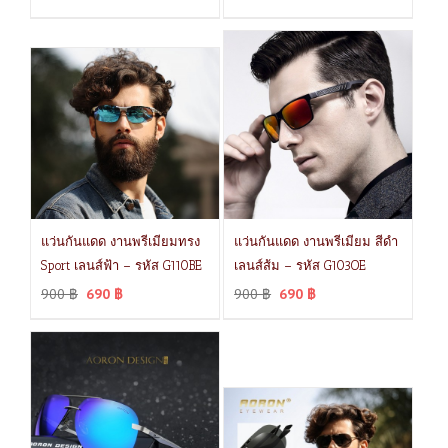
แว่นกันแดด งานพรีเมียมทรง
แว่นกันแดด งานพรีเมียม สีดำ
Sport เลนส์ฟ้า – รหัส G110BE
เลนส์ส้ม – รหัส G103OE
900
฿
690
฿
900
฿
690
฿