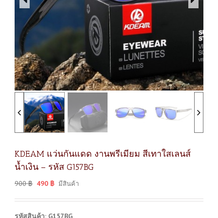
KDEAM แว่นกันแดด งานพรีเมียม สีเทาใสเลนส์
น้ำเงิน – รหัส G157BG
900
฿
490
฿
มีสินค้า
รหัสสินค้า: G157BG