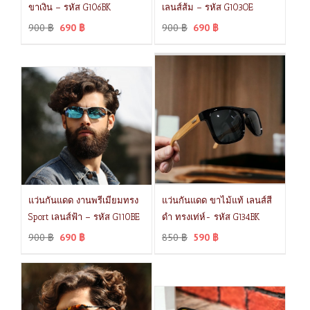
ขาเงิน – รหัส G106BK
เลนส์ส้ม – รหัส G103OE
900
฿
690
฿
900
฿
690
฿
แว่นกันแดด งานพรีเมียมทรง
แว่นกันแดด ขาไม้แท้ เลนส์สี
Sport เลนส์ฟ้า – รหัส G110BE
ดำ ทรงเท่ห์- รหัส G134BK
900
฿
690
฿
850
฿
590
฿