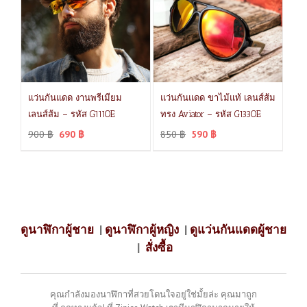
แว่นกันแดด งานพรีเมียม
แว่นกันแดด ขาไม้แท้ เลนส์ส้ม
เลนส์ส้ม – รหัส G111OE
ทรง Aviator – รหัส G133OE
900
฿
690
฿
850
฿
590
฿
ดูนาฬิกาผู้ชาย
|
ดูนาฬิกาผู้หญิง
|
ดูแว่นกันแดดผู้ชาย
|
สั่งซื้อ
คุณกำลังมองนาฬิกาที่สวยโดนใจอยู่ใช่มั้ยล่ะ คุณมาถูก