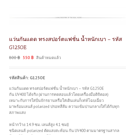
แว่นกันแดด ทรงสปอร์ตแฟชั่น น้ำหนักเบา – รหัส
G125OE
800
฿
550
฿
สินค้าหมดแล้ว
รหัสสินค้า: G125OE
แว่นกันแดด ทรงสปอร์ตแฟชั่น น้ำหนักเบา – รหัส G125OE
กัน UV400 ได้จริง (ผ่านการทดสอบแล้วโดยเครื่องมือดิจิตอล)
เหมาะกับการใส่ปั่นจักรยานหรือใส่เดินเล่นก็เท่ห์โฉบเฉี่ยว
มาพร้อมเลนส์ polarized ปรอทสีส้ม ความเข้มปานกลางใส่ได้กับทุก
สภาพแสง
หน้ากว้าง: 14.9 ซม. เลนส์สูง 4.1 ซม||
ชนิดเลนส์: polarized ตัดแสงสะท้อน กัน UV400 ตามมาตรฐานสากล