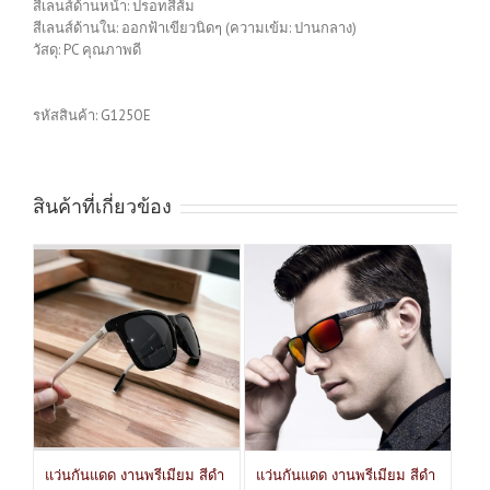
สีเลนส์ด้านหน้า: ปรอทสีส้ม
สีเลนส์ด้านใน: ออกฟ้าเขียวนิดๆ (ความเข้ม: ปานกลาง)
วัสดุ: PC คุณภาพดี
รหัสสินค้า:
G125OE
สินค้าที่เกี่ยวข้อง
แว่นกันแดด งานพรีเมียม สีดำ
แว่นกันแดด งานพรีเมียม สีดำ