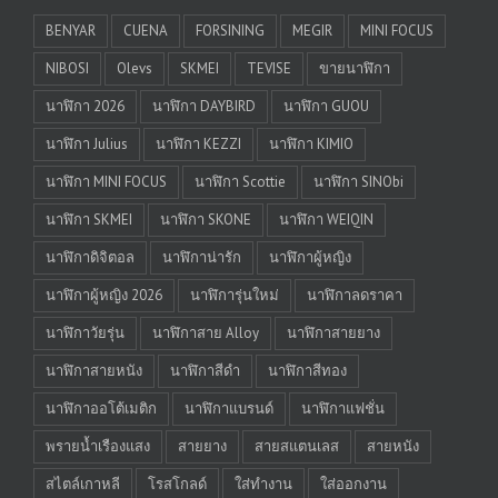
BENYAR
CUENA
FORSINING
MEGIR
MINI FOCUS
NIBOSI
Olevs
SKMEI
TEVISE
ขายนาฬิกา
นาฬิกา 2026
นาฬิกา DAYBIRD
นาฬิกา GUOU
นาฬิกา Julius
นาฬิกา KEZZI
นาฬิกา KIMIO
นาฬิกา MINI FOCUS
นาฬิกา Scottie
นาฬิกา SINObi
นาฬิกา SKMEI
นาฬิกา SKONE
นาฬิกา WEIQIN
นาฬิกาดิจิตอล
นาฬิกาน่ารัก
นาฬิกาผู้หญิง
นาฬิกาผู้หญิง 2026
นาฬิการุ่นใหม่
นาฬิกาลดราคา
นาฬิกาวัยรุ่น
นาฬิกาสาย Alloy
นาฬิกาสายยาง
นาฬิกาสายหนัง
นาฬิกาสีดำ
นาฬิกาสีทอง
นาฬิกาออโต้เมติก
นาฬิกาแบรนด์
นาฬิกาแฟชั่น
พรายน้ำเรืองแสง
สายยาง
สายสแตนเลส
สายหนัง
สไตล์เกาหลี
โรสโกลด์
ใส่ทำงาน
ใส่ออกงาน