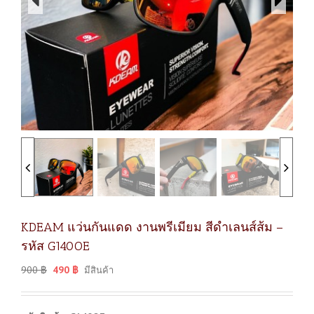
KDEAM แว่นกันแดด งานพรีเมียม สีดำเลนส์ส้ม –
รหัส G140OE
900
฿
490
฿
มีสินค้า