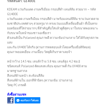
รหัสสินค้า: G140OE
KDEAM แว่นกันแดด งานพรีเมียม กรอบสีดำ เลนส์ส้ม สวยมาก – รหัส
G140OE
แว่นกันแดด งานพรีเมียม กรอบสีดำ มาพร้อมเลนส์สีส้ม ขาแว่นลวดลาย
ธงชาติประเทศต่างๆ สวยหรูมาก ทรงแว่นแบบสี่เหลี่ยมผืนผ้า ที่เป็นทรง
ยอดนิยมที่ใส่ง่ายมากๆ ที่สำคัญคือใส่แล้วดูดีสุดๆ มาในขนาดพอเหมาะ
กับขนาดใบหน้าของชาวเอเซียเรา
ตัวเลนส์เป็น Polarized คุณภาพดี ความเข้มปานกลาง ใส่ได้กับทุกสภาพ
แสง
และกัน UV400 ได้จริง (ผ่านการทดสอบแล้วโดยเครื่องมือดิจิตอล)
คุณภาพยอดเยี่ยม งานเนี๊ยบ วัสดุดีเกินราคาเลยจ้า
หน้ากว้าง: 14.5 ซม. เลนส์กว้าง: 5.8 ซม. เลนส์สูง: 4.2 ซม.||
ชนิดเลนส์: Polarized ตัดแสงสะท้อน คุณภาพดี กัน UV400 ตาม
มาตรฐานสากล
สีเลนส์ด้านหน้า: สะท้อนสีส้ม
สีเลนส์ด้านใน: ออกสีฟ้านิดๆ (ความเข้ม: ปานกลาง)
วัสดุ: PC เกรดดี
สั่งซื้อผ่านแชท