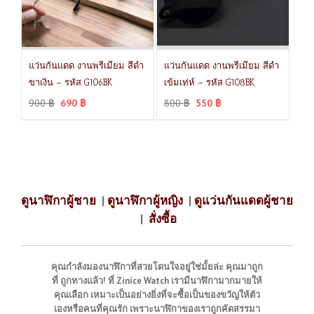
แว่นกันแดด งานพรีเมียม สีดำ
แว่นกันแดด งานพรีเมียม สีดำ
ขาเงิน – รหัส G106BK
เข้มเท่ห์ – รหัส G108BK
900
฿
690
฿
800
฿
550
฿
ดูนาฬิกาผู้ชาย
|
ดูนาฬิกาผู้หญิง
|
ดูแว่นกันแดดผู้ชาย
|
สั่งซื้อ
คุณกำลังมองนาฬิกาที่สวยโดนใจอยู่ใช่มั้ยล่ะ คุณมาถูก
ที่ ถูกทางแล้ว! ที่ Zinice Watch เรามีนาฬิกามากมายให้
คุณเลือก เหมาะเป็นอย่างยิ่งที่จะซื้อเป็นของขวัญให้ตัว
เองหรือคนที่คุณรัก เพราะนาฬิกาของเราถูกคัดสรรมา