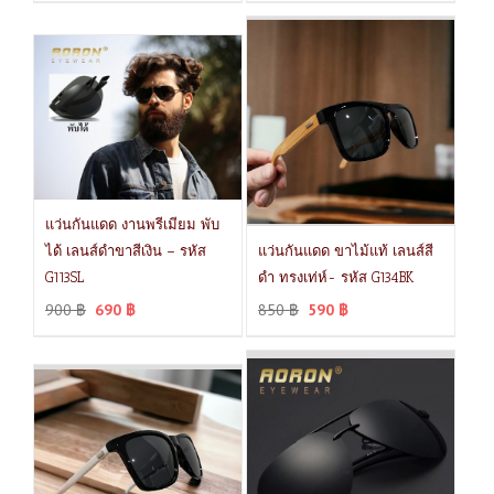
แว่นกันแดด งานพรีเมียม พับ
ได้ เลนส์ดำขาสีเงิน – รหัส
แว่นกันแดด ขาไม้แท้ เลนส์สี
G113SL
ดำ ทรงเท่ห์- รหัส G134BK
900
฿
690
฿
850
฿
590
฿