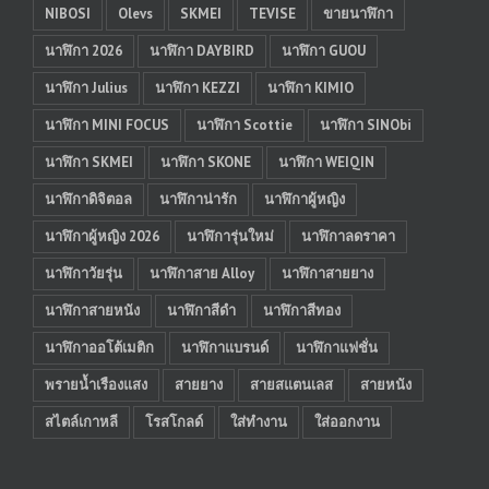
NIBOSI
Olevs
SKMEI
TEVISE
ขายนาฬิกา
นาฬิกา 2026
นาฬิกา DAYBIRD
นาฬิกา GUOU
นาฬิกา Julius
นาฬิกา KEZZI
นาฬิกา KIMIO
นาฬิกา MINI FOCUS
นาฬิกา Scottie
นาฬิกา SINObi
นาฬิกา SKMEI
นาฬิกา SKONE
นาฬิกา WEIQIN
นาฬิกาดิจิตอล
นาฬิกาน่ารัก
นาฬิกาผู้หญิง
นาฬิกาผู้หญิง 2026
นาฬิการุ่นใหม่
นาฬิกาลดราคา
นาฬิกาวัยรุ่น
นาฬิกาสาย Alloy
นาฬิกาสายยาง
นาฬิกาสายหนัง
นาฬิกาสีดำ
นาฬิกาสีทอง
นาฬิกาออโต้เมติก
นาฬิกาแบรนด์
นาฬิกาแฟชั่น
พรายน้ำเรืองแสง
สายยาง
สายสแตนเลส
สายหนัง
สไตล์เกาหลี
โรสโกลด์
ใส่ทำงาน
ใส่ออกงาน