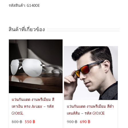
รหัสสินค้า:
G140OE
สินค้าที่เกี่ยวข้อง
แว่นกันแดด งานพรีเมียม สี
เทาเงิน ทรง Aviator – รหัส
แว่นกันแดด งานพรีเมียม สีดำ
G108SL
เลนส์ส้ม – รหัส G103OE
800
฿
550
฿
900
฿
690
฿