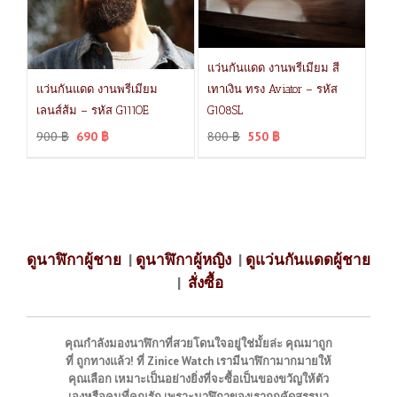
แว่นกันแดด งานพรีเมียม สี
แว่นกันแดด งานพรีเมียม
เทาเงิน ทรง Aviator – รหัส
เลนส์ส้ม – รหัส G111OE
G108SL
900
฿
690
฿
800
฿
550
฿
ดูนาฬิกาผู้ชาย
|
ดูนาฬิกาผู้หญิง
|
ดูแว่นกันแดดผู้ชาย
|
สั่งซื้อ
คุณกำลังมองนาฬิกาที่สวยโดนใจอยู่ใช่มั้ยล่ะ คุณมาถูก
ที่ ถูกทางแล้ว! ที่ Zinice Watch เรามีนาฬิกามากมายให้
คุณเลือก เหมาะเป็นอย่างยิ่งที่จะซื้อเป็นของขวัญให้ตัว
เองหรือคนที่คุณรัก เพราะนาฬิกาของเราถูกคัดสรรมา