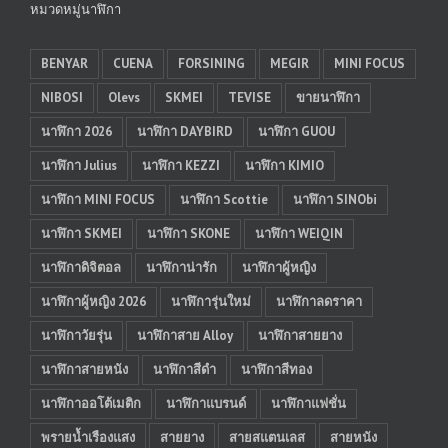
หมวดหมู่นาฬิกา
BENYAR
CUENA
FORSINING
MEGIR
MINI FOCUS
NIBOSI
Olevs
SKMEI
TEVISE
ขายนาฬิกา
นาฬิกา 2026
นาฬิกา DAYBIRD
นาฬิกา GUOU
นาฬิกา Julius
นาฬิกา KEZZI
นาฬิกา KIMIO
นาฬิกา MINI FOCUS
นาฬิกา Scottie
นาฬิกา SINObi
นาฬิกา SKMEI
นาฬิกา SKONE
นาฬิกา WEIQIN
นาฬิกาดิจิตอล
นาฬิกาน่ารัก
นาฬิกาผู้หญิง
นาฬิกาผู้หญิง 2026
นาฬิการุ่นใหม่
นาฬิกาลดราคา
นาฬิกาวัยรุ่น
นาฬิกาสาย Alloy
นาฬิกาสายยาง
นาฬิกาสายหนัง
นาฬิกาสีดำ
นาฬิกาสีทอง
นาฬิกาออโต้เมติก
นาฬิกาแบรนด์
นาฬิกาแฟชั่น
พรายน้ำเรืองแสง
สายยาง
สายสแตนเลส
สายหนัง