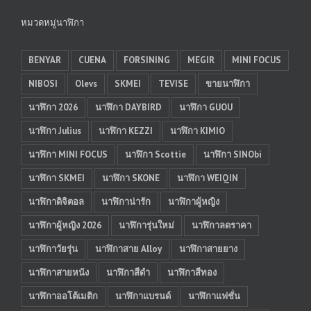
หมวดหมู่นาฬิกา
BENYAR
CUENA
FORSINING
MEGIR
MINI FOCUS
NIBOSI
Olevs
SKMEI
TEVISE
ขายนาฬิกา
นาฬิกา 2026
นาฬิกา DAYBIRD
นาฬิกา GUOU
นาฬิกา Julius
นาฬิกา KEZZI
นาฬิกา KIMIO
นาฬิกา MINI FOCUS
นาฬิกา Scottie
นาฬิกา SINObi
นาฬิกา SKMEI
นาฬิกา SKONE
นาฬิกา WEIQIN
นาฬิกาดิจิตอล
นาฬิกาน่ารัก
นาฬิกาผู้หญิง
นาฬิกาผู้หญิง 2026
นาฬิการุ่นใหม่
นาฬิกาลดราคา
นาฬิกาวัยรุ่น
นาฬิกาสาย Alloy
นาฬิกาสายยาง
นาฬิกาสายหนัง
นาฬิกาสีดำ
นาฬิกาสีทอง
นาฬิกาออโต้เมติก
นาฬิกาแบรนด์
นาฬิกาแฟชั่น