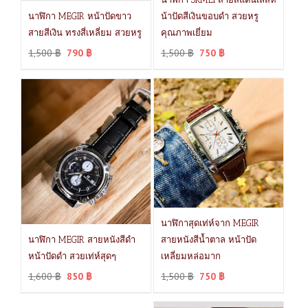
นาฬิกา MEGIR หน้าปัดขาว
น้าปัดสีเงินขอบดำ สวยหรู
สายสีเงิน ทรงสี่เหลี่ยม สวยหรู
คุณภาพเยี่ยม
1,500
฿
790
฿
1,500
฿
750
฿
นาฬิกาสุดเท่ห์จาก MEGIR
นาฬิกา MEGIR สายหนังสีดำ
สายหนังสีน้ำตาล หน้าปัด
หน้าปัดดำ สวยเท่ห์สุดๆ
เหลี่ยมหล่อมาก
1,600
฿
850
฿
1,500
฿
750
฿