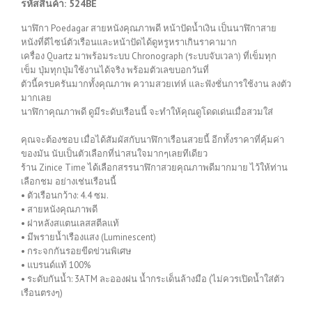
รหัสสินค้า: 524BE
นาฬิกา Poedagar สายหนังคุณภาพดี หน้าปัดน้ำเงิน เป็นนาฬิกาสาย
หนังที่ดีไซน์ตัวเรือนและหน้าปัดได้ดูหรูหราเกินราคามาก
เครื่อง Quartz มาพร้อมระบบ Chronograph (ระบบจับเวลา) ที่เข็มทุก
เข็ม ปุ่มทุกปุ่มใช้งานได้จริง พร้อมตัวเลขบอกวันที่
ตัวนี้ครบครันมากทั้งคุณภาพ ความสวยเท่ห์ และฟังชั่นการใช้งาน ลงตัว
มากเลย
นาฬิกาคุณภาพดี ดูมีระดับเรือนนี้ จะทำให้คุณดูโดดเด่นเมื่อสวมใส่
คุณจะต้องชอบ เมื่อได้สัมผัสกับนาฬิกาเรือนสวยนี้ อีกทั้งราคาที่คุ้มค่า
ของมัน นับเป็นตัวเลือกที่น่าสนใจมากๆเลยทีเดียว
ร้าน Zinice Time ได้เลือกสรรนาฬิกาสวยคุณภาพดีมากมาย ไว้ให้ท่าน
เลือกชม อย่างเช่นเรือนนี้
• ตัวเรือนกว้าง: 4.4 ซม.
• สายหนังคุณภาพดี
• ฝาหลังสแตนเลสสตีลแท้
• มีพรายน้ำเรืองแสง (Luminescent)
• กระจกกันรอยขีดข่วนพิเศษ
• แบรนด์แท้ 100%
• ระดับกันน้ำ: 3ATM ละอองฝน น้ำกระเด็นล้างมือ (ไม่ควรเปิดน้ำใส่ตัว
เรือนตรงๆ)