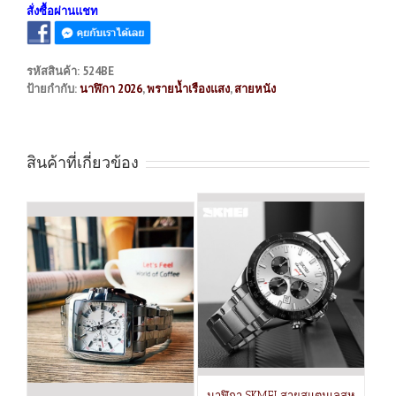
สั่งซื้อผ่านแชท
รหัสสินค้า:
524BE
ป้ายกำกับ:
นาฬิกา 2026
,
พรายน้ำเรืองแสง
,
สายหนัง
สินค้าที่เกี่ยวข้อง
นาฬิกา SKMEI สายสแตนเลสห