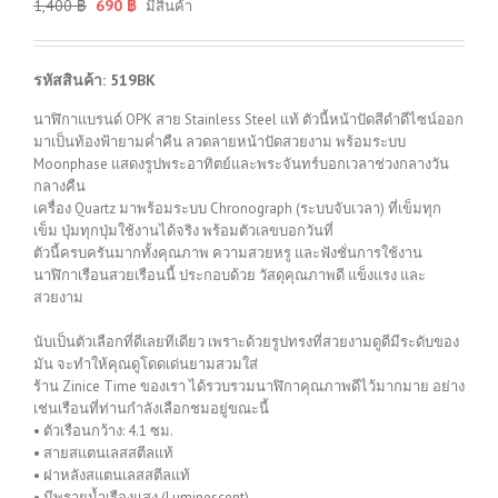
1,400
฿
690
฿
มีสินค้า
รหัสสินค้า: 519BK
นาฬิกาแบรนด์ OPK สาย Stainless Steel แท้ ตัวนี้หน้าปัดสีดำดีไซน์ออก
มาเป็นท้องฟ้ายามค่ำคืน ลวดลายหน้าปัดสวยงาม พร้อมระบบ
Moonphase แสดงรูปพระอาทิตย์และพระจันทร์บอกเวลาช่วงกลางวัน
กลางคืน
เครื่อง Quartz มาพร้อมระบบ Chronograph (ระบบจับเวลา) ที่เข็มทุก
เข็ม ปุ่มทุกปุ่มใช้งานได้จริง พร้อมตัวเลขบอกวันที่
ตัวนี้ครบครันมากทั้งคุณภาพ ความสวยหรู และฟังชั่นการใช้งาน
นาฬิกาเรือนสวยเรือนนี้ ประกอบด้วย วัสดุคุณภาพดี แข็งแรง และ
สวยงาม
นับเป็นตัวเลือกที่ดีเลยทีเดียว เพราะด้วยรูปทรงที่สวยงามดูดีมีระดับของ
มัน จะทำให้คุณดูโดดเด่นยามสวมใส่
ร้าน Zinice Time ของเรา ได้รวบรวมนาฬิกาคุณภาพดีไว้มากมาย อย่าง
เช่นเรือนที่ท่านกำลังเลือกชมอยู่ขณะนี้
• ตัวเรือนกว้าง: 4.1 ซม.
• สายสแตนเลสสตีลแท้
• ฝาหลังสแตนเลสสตีลแท้
• มีพรายน้ำเรืองแสง (Luminescent)