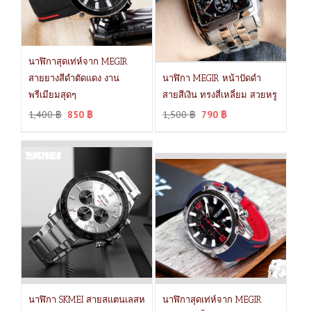
นาฬิกาสุดเท่ห์จาก MEGIR
สายยางสีดำตัดแดง งาน
นาฬิกา MEGIR หน้าปัดดำ
พรีเมียมสุดๆ
สายสีเงิน ทรงสี่เหลี่ยม สวยหรู
1,400
฿
850
฿
1,500
฿
790
฿
นาฬิกา SKMEI สายสแตนเลสห
นาฬิกาสุดเท่ห์จาก MEGIR