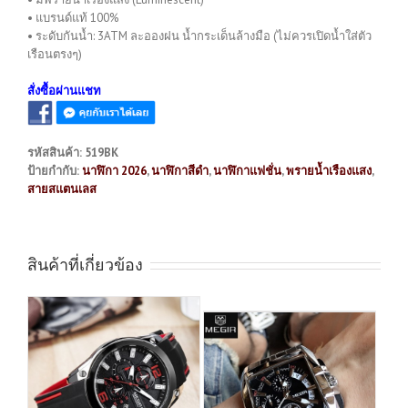
• แบรนด์แท้ 100%
• ระดับกันน้ำ: 3ATM ละอองฝน น้ำกระเด็นล้างมือ (ไม่ควรเปิดน้ำใส่ตัว
เรือนตรงๆ)
สั่งซื้อผ่านแชท
รหัสสินค้า:
519BK
ป้ายกำกับ:
นาฬิกา 2026
,
นาฬิกาสีดำ
,
นาฬิกาแฟชั่น
,
พรายน้ำเรืองแสง
,
สายสแตนเลส
สินค้าที่เกี่ยวข้อง