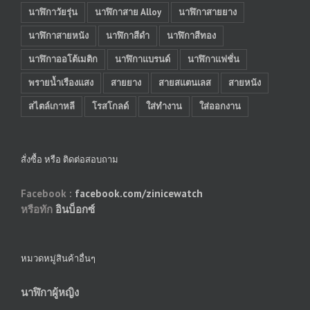
นาฬิกาวัยรุ่น
นาฬิกาสาย Alloy
นาฬิกาสายยาง
นาฬิกาสายหนัง
นาฬิกาสีดำ
นาฬิกาสีทอง
นาฬิกาออโต้เมติก
นาฬิกาแบรนด์
นาฬิกาแฟชั่น
พรายน้ำเรืองแสง
สายยาง
สายสแตนเลส
สายหนัง
สไตล์เกาหลี
โรสโกลด์
ใส่ทำงาน
ใส่ออกงาน
สั่งซื้อ หรือ ติดต่อสอบถาม
Facebook :
facebook.com/zinicewatch
หรือทัก
อินบ็อกซ์
หมวดหมู่สินค้าอื่นๆ
นาฬิกาผู้หญิง