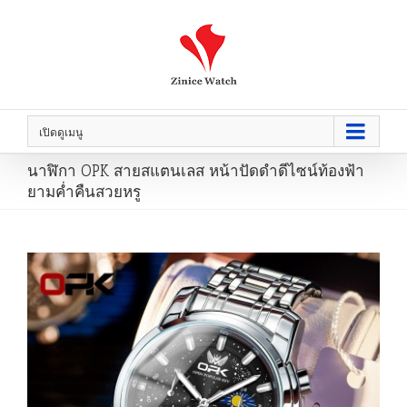
เปิดดูเมนู
นาฬิกา OPK สายสแตนเลส หน้าปัดดำดีไซน์ท้องฟ้า
ยามค่ำคืนสวยหรู