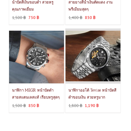
น้าปัดสีเงินขอบดำ สวยหรู
สายยางสีน้ำเงินตัดแดง งาน
คุณภาพเยี่ยม
พรีเมียมสุดๆ
1,500
฿
750
฿
1,400
฿
850
฿
นาฬิกา MEGIR หน้าปัดดำ
นาฬิกาออโต้ Tevise หน้าปัดสี
สายสแตนเลสแท้ เรียบหรูสุดๆ
ดำขอบเงิน สวยหรูมาก
1,500
฿
850
฿
1,800
฿
1,190
฿