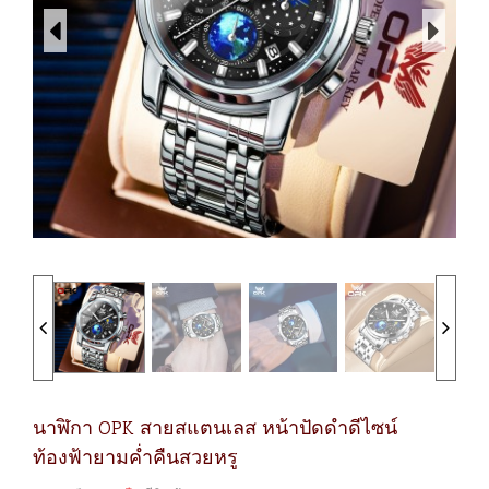
นาฬิกา OPK สายสแตนเลส หน้าปัดดำดีไซน์
ท้องฟ้ายามค่ำคืนสวยหรู