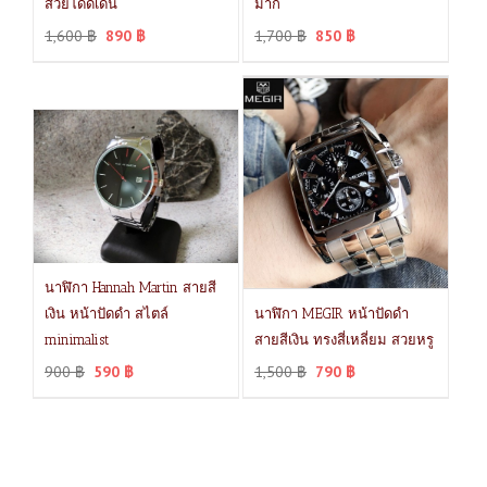
สวยโดดเด่น
มาก
1,600
฿
890
฿
1,700
฿
850
฿
นาฬิกา Hannah Martin สายสี
เงิน หน้าปัดดำ สไตล์
นาฬิกา MEGIR หน้าปัดดำ
minimalist
สายสีเงิน ทรงสี่เหลี่ยม สวยหรู
900
฿
590
฿
1,500
฿
790
฿