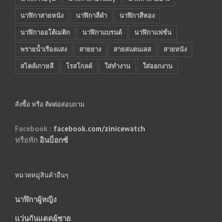
นาฬิกาสายหนัง
นาฬิกาสีดำ
นาฬิกาสีทอง
นาฬิกาออโต้เมติก
นาฬิกาแบรนด์
นาฬิกาแฟชั่น
พรายน้ำเรืองแสง
สายยาง
สายสแตนเลส
สายหนัง
สไตล์เกาหลี
โรสโกลด์
ใส่ทำงาน
ใส่ออกงาน
สั่งซื้อ หรือ ติดต่อสอบถาม
Facebook :
facebook.com/zinicewatch
หรือทัก
อินบ็อกซ์
หมวดหมู่สินค้าอื่นๆ
นาฬิกาผู้หญิง
แว่นกันแดดผู้ชาย