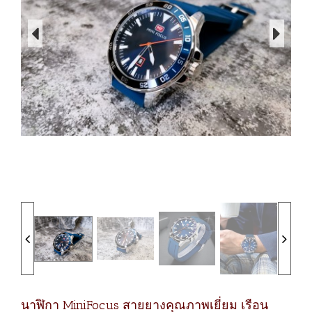
นาฬิกา MiniFocus สายยางคุณภาพเยี่ยม เรือน