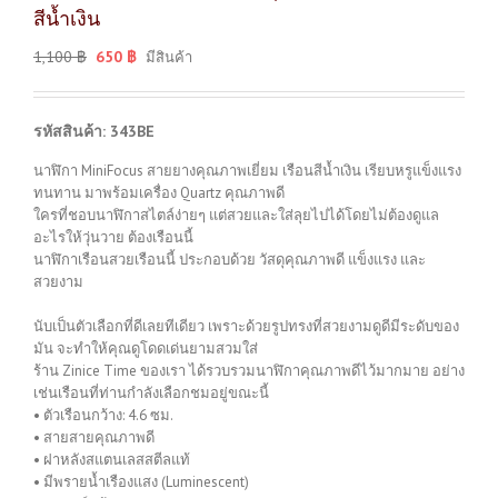
สีน้ำเงิน
1,100
฿
650
฿
มีสินค้า
รหัสสินค้า: 343BE
นาฬิกา MiniFocus สายยางคุณภาพเยี่ยม เรือนสีน้ำเงิน เรียบหรูแข็งแรง
ทนทาน มาพร้อมเครื่อง Quartz คุณภาพดี
ใครที่ชอบนาฬิกาสไตล์ง่ายๆ แต่สวยและใส่ลุยไปได้โดยไม่ต้องดูแล
อะไรให้วุ่นวาย ต้องเรือนนี้
นาฬิกาเรือนสวยเรือนนี้ ประกอบด้วย วัสดุคุณภาพดี แข็งแรง และ
สวยงาม
นับเป็นตัวเลือกที่ดีเลยทีเดียว เพราะด้วยรูปทรงที่สวยงามดูดีมีระดับของ
มัน จะทำให้คุณดูโดดเด่นยามสวมใส่
ร้าน Zinice Time ของเรา ได้รวบรวมนาฬิกาคุณภาพดีไว้มากมาย อย่าง
เช่นเรือนที่ท่านกำลังเลือกชมอยู่ขณะนี้
• ตัวเรือนกว้าง: 4.6 ซม.
• สายสายคุณภาพดี
• ฝาหลังสแตนเลสสตีลแท้
• มีพรายน้ำเรืองแสง (Luminescent)