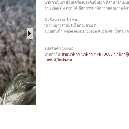
นาฬิกาเป็นเหมือนเครื่องประดับชิ้นเอก ที่สามารถบ่
ร้าน Zinice Watch ได้เลือกสรรนาฬิกาสวยคุณภาพดีมาก
ตัวเรือนกว้าง: 3.5 ซม.
*ความยาวสายปรับได้ด้วยตัวเอง*
ระบบกันน้ำ: water resistant 3atm ละอองฝน น้ำกระเด็
รหัสสินค้า:
166GD
ป้ายกำกับ:
ขายนาฬิกา
,
นาฬิกา MINI FOCUS
,
นาฬิกาผู้
แบรนด์
,
ใส่ทำงาน