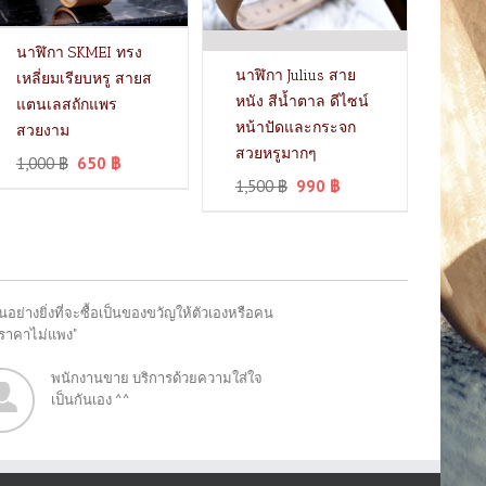
นาฬิกา SKMEI ทรง
นาฬิกา Julius สาย
เหลี่ยมเรียบหรู สายส
หนัง สีน้ำตาล ดีไซน์
แตนเลสถักแพร
หน้าปัดและกระจก
สวยงาม
สวยหรูมากๆ
1,000
฿
650
฿
1,500
฿
990
฿
อย่างยิ่งที่จะซื้อเป็นของขวัญให้ตัวเองหรือคน
"ราคาไม่แพง"
พนักงานขาย บริการด้วยความใส่ใจ
เป็นกันเอง ^^