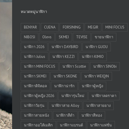
หมวดหมู่นาฬิกา
BENYAR
CUENA
FORSINING
MEGIR
MINI FOCUS
NIBOSI
Olevs
SKMEI
TEVISE
ขายนาฬิกา
นาฬิกา 2026
นาฬิกา DAYBIRD
นาฬิกา GUOU
นาฬิกา Julius
นาฬิกา KEZZI
นาฬิกา KIMIO
นาฬิกา MINI FOCUS
นาฬิกา Scottie
นาฬิกา SINObi
นาฬิกา SKMEI
นาฬิกา SKONE
นาฬิกา WEIQIN
นาฬิกาดิจิตอล
นาฬิกาน่ารัก
นาฬิกาผู้หญิง
นาฬิกาผู้หญิง 2026
นาฬิการุ่นใหม่
นาฬิกาลดราคา
นาฬิกาวัยรุ่น
นาฬิกาสาย Alloy
นาฬิกาสายยาง
นาฬิกาสายหนัง
นาฬิกาสีดำ
นาฬิกาสีทอง
นาฬิกาออโต้เมติก
นาฬิกาแบรนด์
นาฬิกาแฟชั่น