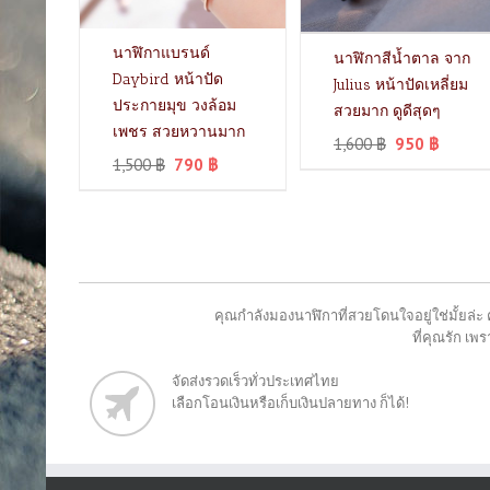
นาฬิกาแบรนด์
นาฬิกาสีน้ำตาล จาก
Daybird หน้าปัด
Julius หน้าปัดเหลี่ยม
ประกายมุข วงล้อม
สวยมาก ดูดีสุดๆ
เพชร สวยหวานมาก
1,600
฿
950
฿
1,500
฿
790
฿
คุณกำลังมองนาฬิกาที่สวยโดนใจอยู่ใช่มั้ยล่ะ 
ที่คุณรัก เ
จัดส่งรวดเร็วทั่วประเทศไทย
เลือกโอนเงินหรือเก็บเงินปลายทาง ก็ได้!