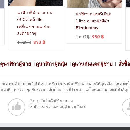
นาฬิกาสีน้ำตาล จาก
นาฬิกาเกรดพรีเมียม
GUOU หน้าปัด
Julius สายหนังสีดำ
เหลี่ยมขอบมน สวย
ดีไซน์สวยหรู
ลงตัวมากๆ
1,600
฿
950
฿
1,300
฿
890
฿
ดูนาฬิกาผู้ชาย
|
ดูนาฬิกาผู้หญิง
|
ดูแว่นกันแดดผู้ชาย
|
สั่งซื้อ
คุณมาถูกที่ ถูกทางแล้ว! ที่ Zinice Watch เรามีนาฬิกามากมายให้คุณเลือก เหมาะเป็น
พราะนาฬิกาของเราถูกคัดสรรมาแล้วเป็นอย่างดีว่า สวยงาม ได้คุณภาพ และที่สำคัญ 
รับประกันสินค้าดีมีคุณภาพ
เรามีการตรวจสอบสินค้าก่อนจัดส่ง