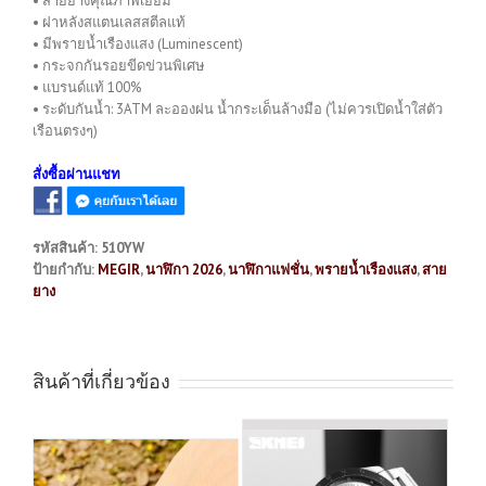
• สายยางคุณภาพเยี่ยม
• ฝาหลังสแตนเลสสตีลแท้
• มีพรายน้ำเรืองแสง (Luminescent)
• กระจกกันรอยขีดข่วนพิเศษ
• แบรนด์แท้ 100%
• ระดับกันน้ำ: 3ATM ละอองฝน น้ำกระเด็นล้างมือ (ไม่ควรเปิดน้ำใส่ตัว
เรือนตรงๆ)
สั่งซื้อผ่านแชท
รหัสสินค้า:
510YW
ป้ายกำกับ:
MEGIR
,
นาฬิกา 2026
,
นาฬิกาแฟชั่น
,
พรายน้ำเรืองแสง
,
สาย
ยาง
สินค้าที่เกี่ยวข้อง