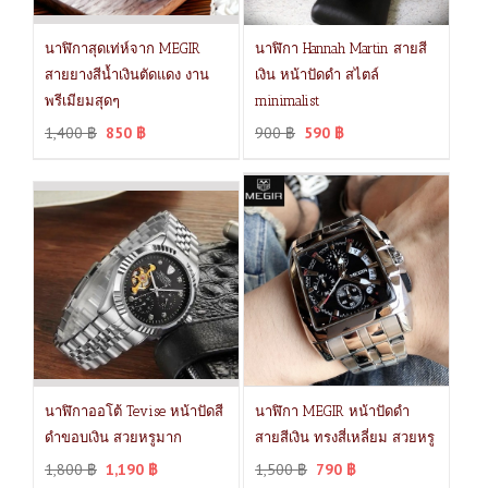
นาฬิกาสุดเท่ห์จาก MEGIR
นาฬิกา Hannah Martin สายสี
สายยางสีน้ำเงินตัดแดง งาน
เงิน หน้าปัดดำ สไตล์
พรีเมียมสุดๆ
minimalist
1,400
฿
850
฿
900
฿
590
฿
นาฬิกาออโต้ Tevise หน้าปัดสี
นาฬิกา MEGIR หน้าปัดดำ
ดำขอบเงิน สวยหรูมาก
สายสีเงิน ทรงสี่เหลี่ยม สวยหรู
1,800
฿
1,190
฿
1,500
฿
790
฿