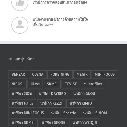
เรามีการตรวจสอบสินค้าก่อนจัดส่ง
พนักงานขาย บริการด้วยความใส่ใจ
เป็นกันเอง ^^
หมวดหมู่นาฬิกา
BENYAR
CUENA
FORSINING
MEGIR
MINI FOCUS
NIBOSI
Olevs
SKMEI
TEVISE
ขายนาฬิกา
นาฬิกา 2026
นาฬิกา DAYBIRD
นาฬิกา GUOU
นาฬิกา Julius
นาฬิกา KEZZI
นาฬิกา KIMIO
นาฬิกา MINI FOCUS
นาฬิกา Scottie
นาฬิกา SINObi
นาฬิกา SKMEI
นาฬิกา SKONE
นาฬิกา WEIQIN