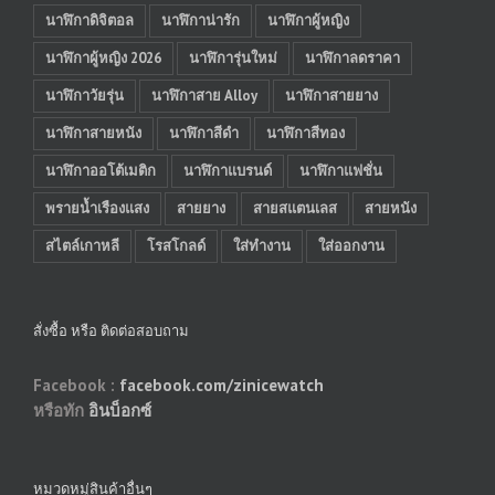
นาฬิกาดิจิตอล
นาฬิกาน่ารัก
นาฬิกาผู้หญิง
นาฬิกาผู้หญิง 2026
นาฬิการุ่นใหม่
นาฬิกาลดราคา
นาฬิกาวัยรุ่น
นาฬิกาสาย Alloy
นาฬิกาสายยาง
นาฬิกาสายหนัง
นาฬิกาสีดำ
นาฬิกาสีทอง
นาฬิกาออโต้เมติก
นาฬิกาแบรนด์
นาฬิกาแฟชั่น
พรายน้ำเรืองแสง
สายยาง
สายสแตนเลส
สายหนัง
สไตล์เกาหลี
โรสโกลด์
ใส่ทำงาน
ใส่ออกงาน
สั่งซื้อ หรือ ติดต่อสอบถาม
Facebook :
facebook.com/zinicewatch
หรือทัก
อินบ็อกซ์
หมวดหมู่สินค้าอื่นๆ