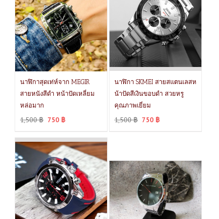
นาฬิกาสุดเท่ห์จาก MEGIR
นาฬิกา SKMEI สายสแตนเลสห
สายหนังสีดำ หน้าปัดเหลี่ยม
น้าปัดสีเงินขอบดำ สวยหรู
หล่อมาก
คุณภาพเยี่ยม
1,500
฿
750
฿
1,500
฿
750
฿