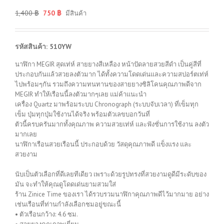
1,400
฿
750
฿
มีสินค้า
รหัสสินค้า: 510YW
นาฬิกา MEGIR สุดเท่ห์ สายยางสีเหลือง หน้าปัดลายสวยสีดำ เป็นคู่สีที่
ประกอบกันแล้วสวยลงตัวมาก ได้ทั้งความโดดเด่นและความสปอร์ตเท่ห์
ไปพร้อมๆกัน รวมถึงความทนทานของสายยางซิลิโคนคุณภาพดีจาก
MEGIR ทำให้เรือนนี้ลงตัวมากๆเลย แม่ค้าแนะนำ
เครื่อง Quartz มาพร้อมระบบ Chronograph (ระบบจับเวลา) ที่เข็มทุก
เข็ม ปุ่มทุกปุ่มใช้งานได้จริง พร้อมตัวเลขบอกวันที่
ตัวนี้ครบครันมากทั้งคุณภาพ ความสวยเท่ห์ และฟังชั่นการใช้งาน ลงตัว
มากเลย
นาฬิกาเรือนสวยเรือนนี้ ประกอบด้วย วัสดุคุณภาพดี แข็งแรง และ
สวยงาม
นับเป็นตัวเลือกที่ดีเลยทีเดียว เพราะด้วยรูปทรงที่สวยงามดูดีมีระดับของ
มัน จะทำให้คุณดูโดดเด่นยามสวมใส่
ร้าน Zinice Time ของเรา ได้รวบรวมนาฬิกาคุณภาพดีไว้มากมาย อย่าง
เช่นเรือนที่ท่านกำลังเลือกชมอยู่ขณะนี้
• ตัวเรือนกว้าง: 4.6 ซม.