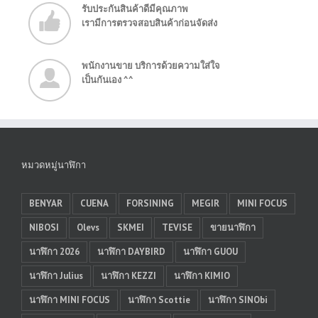
รับประกันสินค้าดีมีคุณภาพ
เรามีการตรวจสอบสินค้าก่อนจัดส่ง
พนักงานขาย บริการด้วยความใส่ใจ
เป็นกันเอง ^^
หมวดหมู่นาฬิกา
BENYAR
CUENA
FORSINING
MEGIR
MINI FOCUS
NIBOSI
Olevs
SKMEI
TEVISE
ขายนาฬิกา
นาฬิกา 2026
นาฬิกา DAYBIRD
นาฬิกา GUOU
นาฬิกา Julius
นาฬิกา KEZZI
นาฬิกา KIMIO
นาฬิกา MINI FOCUS
นาฬิกา Scottie
นาฬิกา SINObi