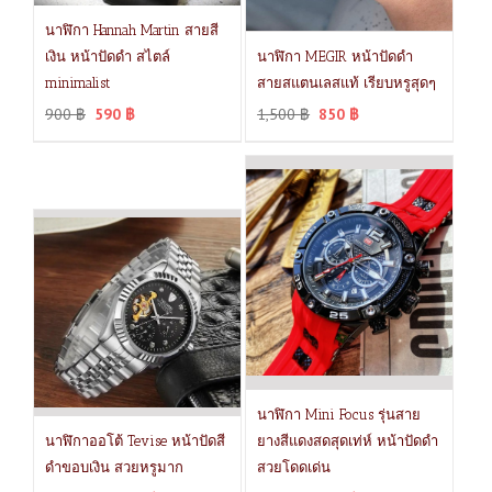
นาฬิกา Hannah Martin สายสี
เงิน หน้าปัดดำ สไตล์
นาฬิกา MEGIR หน้าปัดดำ
minimalist
สายสแตนเลสแท้ เรียบหรูสุดๆ
900
฿
590
฿
1,500
฿
850
฿
นาฬิกา Mini Focus รุ่นสาย
นาฬิกาออโต้ Tevise หน้าปัดสี
ยางสีแดงสดสุดเท่ห์ หน้าปัดดำ
ดำขอบเงิน สวยหรูมาก
สวยโดดเด่น