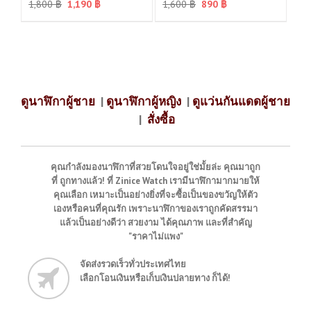
1,800
฿
1,190
฿
1,600
฿
890
฿
ดูนาฬิกาผู้ชาย
|
ดูนาฬิกาผู้หญิง
|
ดูแว่นกันแดดผู้ชาย
|
สั่งซื้อ
คุณกำลังมองนาฬิกาที่สวยโดนใจอยู่ใช่มั้ยล่ะ คุณมาถูก
ที่ ถูกทางแล้ว! ที่ Zinice Watch เรามีนาฬิกามากมายให้
คุณเลือก เหมาะเป็นอย่างยิ่งที่จะซื้อเป็นของขวัญให้ตัว
เองหรือคนที่คุณรัก เพราะนาฬิกาของเราถูกคัดสรรมา
แล้วเป็นอย่างดีว่า สวยงาม ได้คุณภาพ และที่สำคัญ
"ราคาไม่แพง"
จัดส่งรวดเร็วทั่วประเทศไทย
เลือกโอนเงินหรือเก็บเงินปลายทาง ก็ได้!