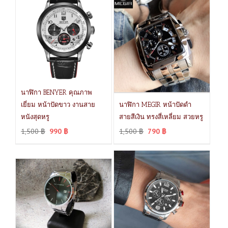
นาฬิกา BENYER คุณภาพ
เยี่ยม หน้าปัดขาว งานสาย
นาฬิกา MEGIR หน้าปัดดำ
หนังสุดหรู
สายสีเงิน ทรงสี่เหลี่ยม สวยหรู
1,500
฿
990
฿
1,500
฿
790
฿