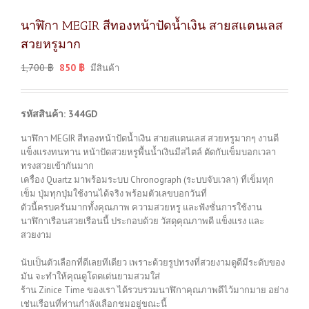
นาฬิกา MEGIR สีทองหน้าปัดน้ำเงิน สายสแตนเลส
สวยหรูมาก
1,700
฿
850
฿
มีสินค้า
รหัสสินค้า: 344GD
นาฬิกา MEGIR สีทองหน้าปัดน้ำเงิน สายสแตนเลส สวยหรูมากๆ งานดี
แข็งแรงทนทาน หน้าปัดสวยหรูพื้นน้ำเงินมีสไตล์ ตัดกับเข็มบอกเวลา
ทรงสวยเข้ากันมาก
เครื่อง Quartz มาพร้อมระบบ Chronograph (ระบบจับเวลา) ที่เข็มทุก
เข็ม ปุ่มทุกปุ่มใช้งานได้จริง พร้อมตัวเลขบอกวันที่
ตัวนี้ครบครันมากทั้งคุณภาพ ความสวยหรู และฟังชั่นการใช้งาน
นาฬิกาเรือนสวยเรือนนี้ ประกอบด้วย วัสดุคุณภาพดี แข็งแรง และ
สวยงาม
นับเป็นตัวเลือกที่ดีเลยทีเดียว เพราะด้วยรูปทรงที่สวยงามดูดีมีระดับของ
มัน จะทำให้คุณดูโดดเด่นยามสวมใส่
ร้าน Zinice Time ของเรา ได้รวบรวมนาฬิกาคุณภาพดีไว้มากมาย อย่าง
เช่นเรือนที่ท่านกำลังเลือกชมอยู่ขณะนี้