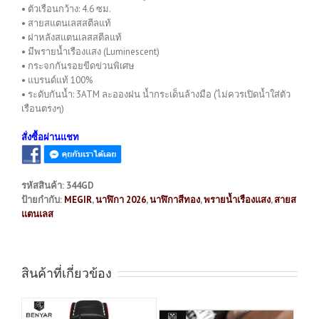
• ตัวเรือนกว้าง: 4.6 ซม.
• สายสแตนเลสสตีลแท้
• ฝาหลังสแตนเลสสตีลแท้
• มีพรายน้ำเรืองแสง (Luminescent)
• กระจกกันรอยขีดข่วนพิเศษ
• แบรนด์แท้ 100%
• ระดับกันน้ำ: 3ATM ละอองฝน น้ำกระเด็นล้างมือ (ไม่ควรเปิดน้ำใส่ตัว
เรือนตรงๆ)
สั่งซื้อผ่านแชท
รหัสสินค้า:
344GD
ป้ายกำกับ:
MEGIR
,
นาฬิกา 2026
,
นาฬิกาสีทอง
,
พรายน้ำเรืองแสง
,
สายส
แตนเลส
สินค้าที่เกี่ยวข้อง