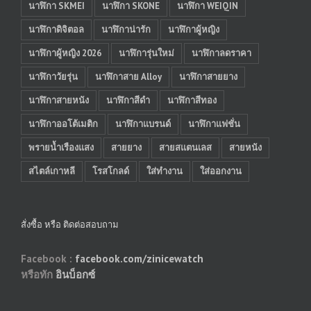
นาฬิกา SKMEI
นาฬิกา SKONE
นาฬิกา WEIQIN
นาฬิกาดิจิตอล
นาฬิกาน่ารัก
นาฬิกาผู้หญิง
นาฬิกาผู้หญิง 2026
นาฬิการุ่นใหม่
นาฬิกาลดราคา
นาฬิกาวัยรุ่น
นาฬิกาสาย Alloy
นาฬิกาสายยาง
นาฬิกาสายหนัง
นาฬิกาสีดำ
นาฬิกาสีทอง
นาฬิกาออโต้เมติก
นาฬิกาแบรนด์
นาฬิกาแฟชั่น
พรายน้ำเรืองแสง
สายยาง
สายสแตนเลส
สายหนัง
สไตล์เกาหลี
โรสโกลด์
ใส่ทำงาน
ใส่ออกงาน
สั่งซื้อ หรือ ติดต่อสอบถาม
Facebook :
facebook.com/zinicewatch
หรือทัก
อินบ็อกซ์