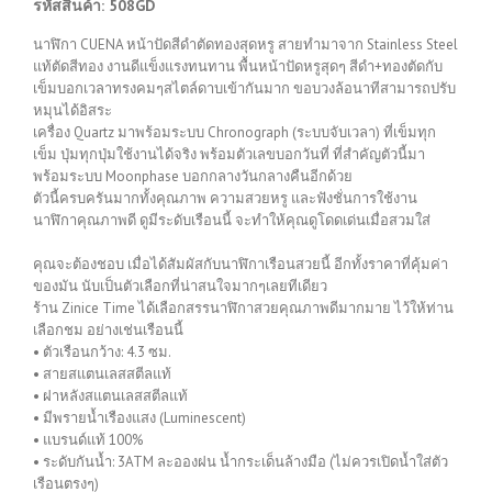
รหัสสินค้า: 508GD
นาฬิกา CUENA หน้าปัดสีดำตัดทองสุดหรู สายทำมาจาก Stainless Steel
แท้ตัดสีทอง งานดีแข็งแรงทนทาน พื้นหน้าปัดหรูสุดๆ สีดำ+ทองตัดกับ
เข็มบอกเวลาทรงคมๆสไตล์ดาบเข้ากันมาก ขอบวงล้อนาทีสามารถปรับ
หมุนได้อิสระ
เครื่อง Quartz มาพร้อมระบบ Chronograph (ระบบจับเวลา) ที่เข็มทุก
เข็ม ปุ่มทุกปุ่มใช้งานได้จริง พร้อมตัวเลขบอกวันที่ ที่สำคัญตัวนี้มา
พร้อมระบบ Moonphase บอกกลางวันกลางคืนอีกด้วย
ตัวนี้ครบครันมากทั้งคุณภาพ ความสวยหรู และฟังชั่นการใช้งาน
นาฬิกาคุณภาพดี ดูมีระดับเรือนนี้ จะทำให้คุณดูโดดเด่นเมื่อสวมใส่
คุณจะต้องชอบ เมื่อได้สัมผัสกับนาฬิกาเรือนสวยนี้ อีกทั้งราคาที่คุ้มค่า
ของมัน นับเป็นตัวเลือกที่น่าสนใจมากๆเลยทีเดียว
ร้าน Zinice Time ได้เลือกสรรนาฬิกาสวยคุณภาพดีมากมาย ไว้ให้ท่าน
เลือกชม อย่างเช่นเรือนนี้
• ตัวเรือนกว้าง: 4.3 ซม.
• สายสแตนเลสสตีลแท้
• ฝาหลังสแตนเลสสตีลแท้
• มีพรายน้ำเรืองแสง (Luminescent)
• แบรนด์แท้ 100%
• ระดับกันน้ำ: 3ATM ละอองฝน น้ำกระเด็นล้างมือ (ไม่ควรเปิดน้ำใส่ตัว
เรือนตรงๆ)