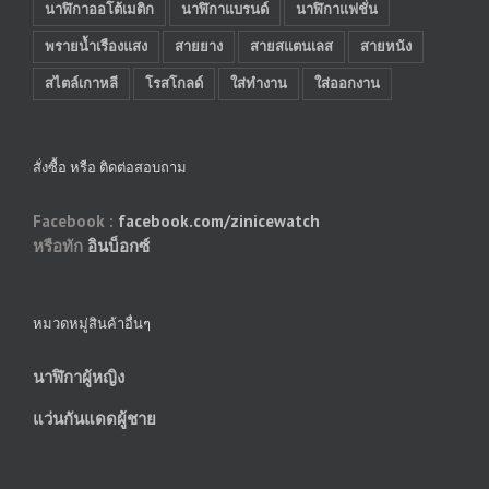
นาฬิกาออโต้เมติก
นาฬิกาแบรนด์
นาฬิกาแฟชั่น
พรายน้ำเรืองแสง
สายยาง
สายสแตนเลส
สายหนัง
สไตล์เกาหลี
โรสโกลด์
ใส่ทำงาน
ใส่ออกงาน
สั่งซื้อ หรือ ติดต่อสอบถาม
Facebook :
facebook.com/zinicewatch
หรือทัก
อินบ็อกซ์
หมวดหมู่สินค้าอื่นๆ
นาฬิกาผู้หญิง
แว่นกันแดดผู้ชาย