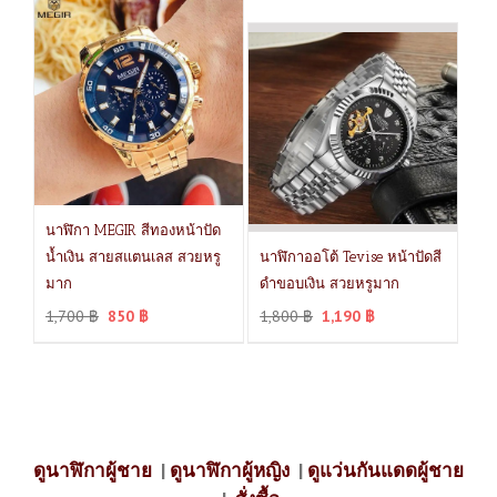
นาฬิกา MEGIR สีทองหน้าปัด
น้ำเงิน สายสแตนเลส สวยหรู
นาฬิกาออโต้ Tevise หน้าปัดสี
มาก
ดำขอบเงิน สวยหรูมาก
1,700
฿
850
฿
1,800
฿
1,190
฿
ดูนาฬิกาผู้ชาย
|
ดูนาฬิกาผู้หญิง
|
ดูแว่นกันแดดผู้ชาย