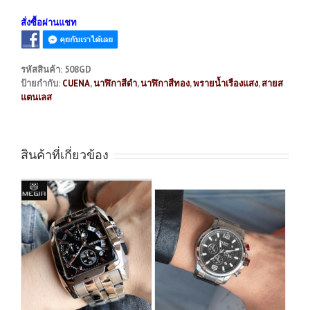
สั่งซื้อผ่านแชท
รหัสสินค้า:
508GD
ป้ายกำกับ:
CUENA
,
นาฬิกาสีดำ
,
นาฬิกาสีทอง
,
พรายน้ำเรืองแสง
,
สายส
แตนเลส
สินค้าที่เกี่ยวข้อง