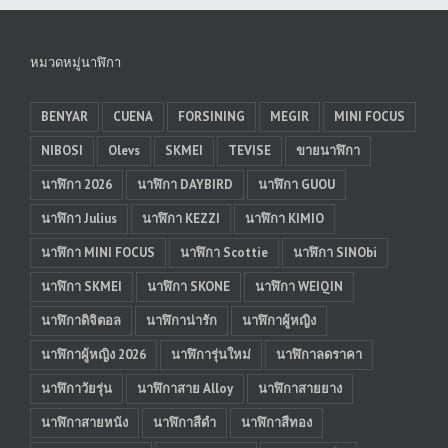
หมวดหมู่นาฬิกา
BENYAR
CUENA
FORSINING
MEGIR
MINI FOCUS
NIBOSI
Olevs
SKMEI
TEVISE
ขายนาฬิกา
นาฬิกา 2026
นาฬิกา DAYBIRD
นาฬิกา GUOU
นาฬิกา Julius
นาฬิกา KEZZI
นาฬิกา KIMIO
นาฬิกา MINI FOCUS
นาฬิกา Scottie
นาฬิกา SINObi
นาฬิกา SKMEI
นาฬิกา SKONE
นาฬิกา WEIQIN
นาฬิกาดิจิตอล
นาฬิกาน่ารัก
นาฬิกาผู้หญิง
นาฬิกาผู้หญิง 2026
นาฬิการุ่นใหม่
นาฬิกาลดราคา
นาฬิกาวัยรุ่น
นาฬิกาสาย Alloy
นาฬิกาสายยาง
นาฬิกาสายหนัง
นาฬิกาสีดำ
นาฬิกาสีทอง