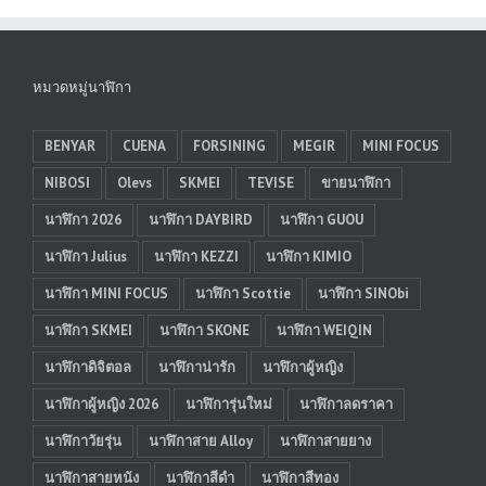
หมวดหมู่นาฬิกา
BENYAR
CUENA
FORSINING
MEGIR
MINI FOCUS
NIBOSI
Olevs
SKMEI
TEVISE
ขายนาฬิกา
นาฬิกา 2026
นาฬิกา DAYBIRD
นาฬิกา GUOU
นาฬิกา Julius
นาฬิกา KEZZI
นาฬิกา KIMIO
นาฬิกา MINI FOCUS
นาฬิกา Scottie
นาฬิกา SINObi
นาฬิกา SKMEI
นาฬิกา SKONE
นาฬิกา WEIQIN
นาฬิกาดิจิตอล
นาฬิกาน่ารัก
นาฬิกาผู้หญิง
นาฬิกาผู้หญิง 2026
นาฬิการุ่นใหม่
นาฬิกาลดราคา
นาฬิกาวัยรุ่น
นาฬิกาสาย Alloy
นาฬิกาสายยาง
นาฬิกาสายหนัง
นาฬิกาสีดำ
นาฬิกาสีทอง