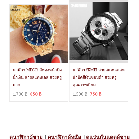
นาฬิกา MEGIR สีทองหน้าปัด
นาฬิกา SKMEI สายสแตนเลสห
น้ำเงิน สายสแตนเลส สวยหรู
น้าปัดสีเงินขอบดำ สวยหรู
มาก
คุณภาพเยี่ยม
1,700
฿
850
฿
1,500
฿
750
฿
ดูนาฬิกาผู้ชาย
|
ดูนาฬิกาผู้หญิง
|
ดูแว่นกันแดดผู้ชาย