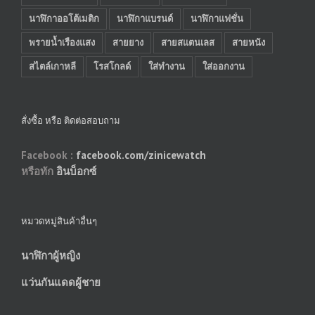
นาฬิกาออโต้เมติก
นาฬิกาแบรนด์
นาฬิกาแฟชั่น
พรายน้ำเรืองแสง
สายยาง
สายสแตนเลส
สายหนัง
สไตล์เกาหลี
โรสโกลด์
ใส่ทำงาน
ใส่ออกงาน
สั่งซื้อ หรือ ติดต่อสอบถาม
Facebook :
facebook.com/zinicewatch
หรือทัก
อินบ็อกซ์
หมวดหมู่สินค้าอื่นๆ
นาฬิกาผู้หญิง
แว่นกันแดดผู้ชาย