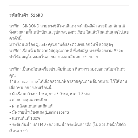
รหัสสินค้า: 516RD
นาฬิกา BINBOND สายยางซิลิโคนสีแดง หน้าปัดสีดำ สวยมีเอกลักษณ์
ทั้งลวดลายพื้นหน้าปัดและรูปทรงของตัวเรือน ใส่แล้วโดดเด่นสุดๆไปเลย
ค่าตัวนี้
มาพร้อมเครื่อง Quartz คุณภาพดีและตัวเลขบอกวันที่ สวยสุดๆ
นาฬิกาเรือนนี้ ผลิตจากวัสดุคุณภาพดี ทั้งยังมีรูปทรงที่สวยงาม ซึ่งจะ
ทำให้คุณดูโดดเด่นในสายตาของคนอื่นอย่างง่ายดาย
นาฬิกาเป็นเหมือนเครื่องประดับชิ้นเอก ที่สามารถบ่งบอกรสนิยมในตัว
คุณ
ร้าน Zinice Time ได้เลือกสรรนาฬิกาสวยคุณภาพดีมากมาย ไว้ให้ท่าน
เลือกชม อย่างเช่นเรือนนี้
• ตัวเรือนกว้าง: 4.1 ซม, ยาว 5.0 ซม, หนา 1.8 ซม
• สายยางคุณภาพเยี่ยม
• ฝาหลังสแตนเลสสตีลแท้
• มีพรายน้ำเรืองแสง (Luminescent)
• แบรนด์แท้ 100%
• ระดับกันน้ำ: 3ATM ละอองฝน น้ำกระเด็นล้างมือ (ไม่ควรเปิดน้ำใส่ตัว
เรือนตรงๆ)