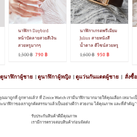
นาฬิกา Daybird
นาฬิกาเกรดพรีเมียม
หน้าปัดลายสวยสีเงิน
Julius สายหนังสี
สวยหรูมากๆ
น้ำตาล ดีไซน์สวยหรู
1,300
฿
790
฿
1,600
฿
950
฿
ดูนาฬิกาผู้ชาย
|
ดูนาฬิกาผู้หญิง
|
ดูแว่นกันแดดผู้ชาย
|
สั่งซื้อ
ุณมาถูกที่ ถูกทางแล้ว! ที่ Zinice Watch เรามีนาฬิกามากมายให้คุณเลือก เหมาะเป็
พราะนาฬิกาของเราถูกคัดสรรมาแล้วเป็นอย่างดีว่า สวยงาม ได้คุณภาพ และที่สำคัญ 
รับประกันสินค้าดีมีคุณภาพ
เรามีการตรวจสอบสินค้าก่อนจัดส่ง