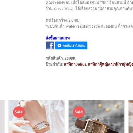
คุณจะต้องชอบ เมื่อได้สัมผัสกับนาฬิกาเรือนสวยนี้ อีกท
ร้าน Zinice Watch ได้เลือกสรรนาฬิกาสวยคุณภาพดีมาก
ตัวเรือนกว้าง: 2.6 ซม.
ระบบกันน้ำ: water resistant 3atm ละอองฝน น้ำกระเด็
สั่งซื้อผ่านแชท
รหัสสินค้า:
230BK
ป้ายกำกับ:
นาฬิกา Julius
,
นาฬิกาผู้หญิง
,
นาฬิกาผู้หญิ
Sale!
Sale!