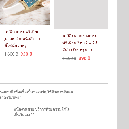
นาฬิกาเกรดพรีเมียม
นาฬิกาสายยางเกรด
Julius สายหนังสีขาว
พรีเมียม ยี่ห้อ GUOU
ดีไซน์สวยหรู
สีดำ เรียบหรูมาก
1,600
฿
950
฿
1,300
฿
890
฿
นอย่างยิ่งที่จะซื้อเป็นของขวัญให้ตัวเองหรือคน
"ราคาไม่แพง"
พนักงานขาย บริการด้วยความใส่ใจ
เป็นกันเอง ^^