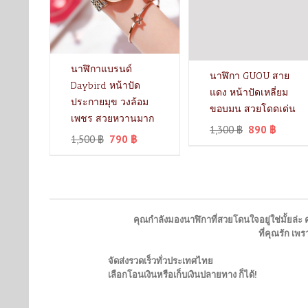
นาฬิกาแบรนด์
นาฬิกา GUOU สาย
Daybird หน้าปัด
แดง หน้าปัดเหลี่ยม
ประกายมุข วงล้อม
ขอบมน สวยโดดเด่น
เพชร สวยหวานมาก
1,300
฿
890
฿
1,500
฿
790
฿
คุณกำลังมองนาฬิกาที่สวยโดนใจอยู่ใช่มั้ยล่ะ ค
ที่คุณรัก เ
จัดส่งรวดเร็วทั่วประเทศไทย
เลือกโอนเงินหรือเก็บเงินปลายทาง ก็ได้!