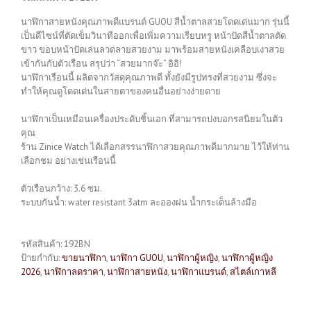
นาฬิกาสายหนังคุณภาพดีแบรนด์ GUOU สีน้ำตาลสวยโดดเด่นมาก รุ่นนี้
เป็นดีไซน์ที่ตัดเข็มวินาทีออกเพื่อเพิ่มความเรียบหรู หน้าปัดสีน้ำตาลตัด
ขาว ขอบหน้าปัดเล่นลวดลายสวยงาม มาพร้อมสายหนังเคลือบเงาสวย
เข้ากันกับตัวเรือน สรุปว่า “สวยมากจ๊ะ” อิอิ!
นาฬิกาเรือนนี้ ผลิตจากวัสดุคุณภาพดี ทั้งยังมีรูปทรงที่สวยงาม ซึ่งจะ
ทำให้คุณดูโดดเด่นในสายตาของคนอื่นอย่างง่ายดาย
นาฬิกาเป็นเหมือนเครื่องประดับชิ้นเอก ที่สามารถบ่งบอกรสนิยมในตัว
คุณ
ร้าน Zinice Watch ได้เลือกสรรนาฬิกาสวยคุณภาพดีมากมาย ไว้ให้ท่าน
เลือกชม อย่างเช่นเรือนนี้
ตัวเรือนกว้าง: 3.6 ซม.
ระบบกันน้ำ: water resistant 3atm ละอองฝน น้ำกระเด็นล้างมือ
รหัสสินค้า:
192BN
ป้ายกำกับ:
ขายนาฬิกา
,
นาฬิกา GUOU
,
นาฬิกาผู้หญิง
,
นาฬิกาผู้หญิง
2026
,
นาฬิกาลดราคา
,
นาฬิกาสายหนัง
,
นาฬิกาแบรนด์
,
สไตล์เกาหลี