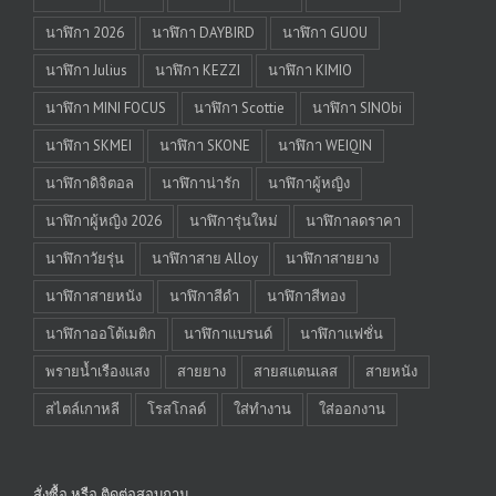
นาฬิกา 2026
นาฬิกา DAYBIRD
นาฬิกา GUOU
นาฬิกา Julius
นาฬิกา KEZZI
นาฬิกา KIMIO
นาฬิกา MINI FOCUS
นาฬิกา Scottie
นาฬิกา SINObi
นาฬิกา SKMEI
นาฬิกา SKONE
นาฬิกา WEIQIN
นาฬิกาดิจิตอล
นาฬิกาน่ารัก
นาฬิกาผู้หญิง
นาฬิกาผู้หญิง 2026
นาฬิการุ่นใหม่
นาฬิกาลดราคา
นาฬิกาวัยรุ่น
นาฬิกาสาย Alloy
นาฬิกาสายยาง
นาฬิกาสายหนัง
นาฬิกาสีดำ
นาฬิกาสีทอง
นาฬิกาออโต้เมติก
นาฬิกาแบรนด์
นาฬิกาแฟชั่น
พรายน้ำเรืองแสง
สายยาง
สายสแตนเลส
สายหนัง
สไตล์เกาหลี
โรสโกลด์
ใส่ทำงาน
ใส่ออกงาน
สั่งซื้อ หรือ ติดต่อสอบถาม