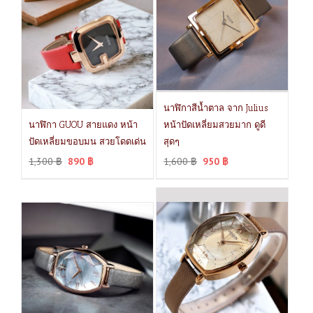
นาฬิกาสีน้ำตาล จาก Julius
นาฬิกา GUOU สายแดง หน้า
หน้าปัดเหลี่ยมสวยมาก ดูดี
ปัดเหลี่ยมขอบมน สวยโดดเด่น
สุดๆ
1,300
฿
890
฿
1,600
฿
950
฿