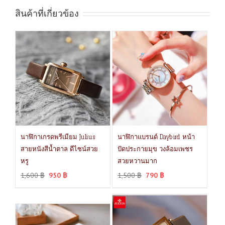
สินค้าที่เกี่ยวข้อง
นาฬิกาเกรดพรีเมียม Julius
นาฬิกาแบรนด์ Daybird หน้า
สายหนังสีน้ำตาล ดีไซน์สวย
ปัดประกายมุข วงล้อมเพชร
หรู
สวยหวานมาก
1,600
฿
950
฿
1,500
฿
790
฿