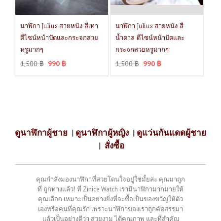
นาฬิกา Julius สายหนัง สีเทา
นาฬิกา Julius สายหนัง สี
ดีไซน์หน้าปัดและกระจกสวย
น้ำตาล ดีไซน์หน้าปัดและ
หรูมากๆ
กระจกสวยหรูมากๆ
1,500
฿
990
฿
1,500
฿
990
฿
ดูนาฬิกาผู้ชาย
|
ดูนาฬิกาผู้หญิง
|
ดูแว่นกันแดดผู้ชาย
|
สั่งซื้อ
คุณกำลังมองนาฬิกาที่สวยโดนใจอยู่ใช่มั้ยล่ะ คุณมาถูก
ที่ ถูกทางแล้ว! ที่ Zinice Watch เรามีนาฬิกามากมายให้
คุณเลือก เหมาะเป็นอย่างยิ่งที่จะซื้อเป็นของขวัญให้ตัว
เองหรือคนที่คุณรัก เพราะนาฬิกาของเราถูกคัดสรรมา
แล้วเป็นอย่างดีว่า สวยงาม ได้คุณภาพ และที่สำคัญ