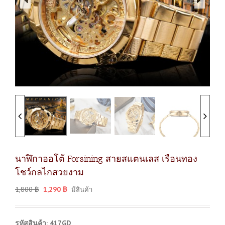
นาฬิกาออโต้ Forsining สายสแตนเลส เรือนทอง
โชว์กลไกสวยงาม
1,800
฿
1,290
฿
มีสินค้า
รหัสสินค้า: 417GD