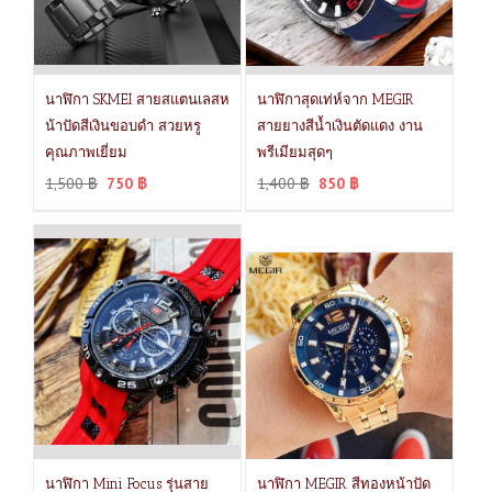
นาฬิกา SKMEI สายสแตนเลสห
นาฬิกาสุดเท่ห์จาก MEGIR
น้าปัดสีเงินขอบดำ สวยหรู
สายยางสีน้ำเงินตัดแดง งาน
คุณภาพเยี่ยม
พรีเมียมสุดๆ
1,500
฿
750
฿
1,400
฿
850
฿
นาฬิกา Mini Focus รุ่นสาย
นาฬิกา MEGIR สีทองหน้าปัด