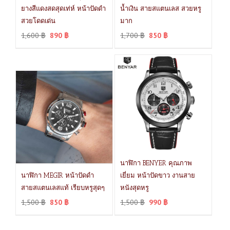
ยางสีแดงสดสุดเท่ห์ หน้าปัดดำ
น้ำเงิน สายสแตนเลส สวยหรู
สวยโดดเด่น
มาก
1,600
฿
890
฿
1,700
฿
850
฿
นาฬิกา BENYER คุณภาพ
นาฬิกา MEGIR หน้าปัดดำ
เยี่ยม หน้าปัดขาว งานสาย
สายสแตนเลสแท้ เรียบหรูสุดๆ
หนังสุดหรู
1,500
฿
850
฿
1,500
฿
990
฿