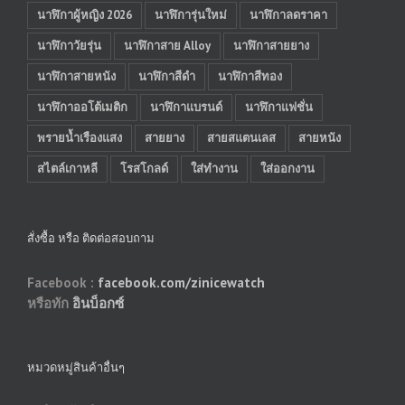
นาฬิกาผู้หญิง 2026
นาฬิการุ่นใหม่
นาฬิกาลดราคา
นาฬิกาวัยรุ่น
นาฬิกาสาย Alloy
นาฬิกาสายยาง
นาฬิกาสายหนัง
นาฬิกาสีดำ
นาฬิกาสีทอง
นาฬิกาออโต้เมติก
นาฬิกาแบรนด์
นาฬิกาแฟชั่น
พรายน้ำเรืองแสง
สายยาง
สายสแตนเลส
สายหนัง
สไตล์เกาหลี
โรสโกลด์
ใส่ทำงาน
ใส่ออกงาน
สั่งซื้อ หรือ ติดต่อสอบถาม
Facebook :
facebook.com/zinicewatch
หรือทัก
อินบ็อกซ์
หมวดหมู่สินค้าอื่นๆ