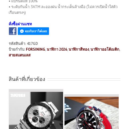
• แบรนด์แท้ 100%
• ระดับกันน้ำ: 3ATM ละอองฝน น้ำกระเด็นล้างมือ (ไม่ควรเปิดน้ำใส่ตัว
เรือนตรงๆ)
สั่งซื้อผ่านแชท
รหัสสินค้า:
417GD
ป้ายกำกับ:
FORSINING
,
นาฬิกา 2026
,
นาฬิกาสีทอง
,
นาฬิกาออโต้เมติก
,
สายสแตนเลส
สินค้าที่เกี่ยวข้อง