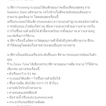
นาฬิกา Forsining ระบบออโต้เมติกคุณภาพเยี่ยมสีทองสุดหรู สาย
Stainless Steel แท้สวยงาม กลไกด้านในสีทองขยับหมุนเดินอย่าง
สวยงาม ดูเพลินมาก โดดเด่นสุดๆเรือนนี้
เครื่องระบบออโต้เมติก (Automatic) ความแม่นยำสูง สะสมพลังงานด้วย
การขยับแขน (ไม่ต้องใส่ถ่าน) เพิ่มความสะดวกด้วยความสามารถใน
การไขขึ้นลานด้วยมือได้ ตัวนี้ครบครันมากทั้งคุณภาพ ความสวยหรู
และฟังชั่นการใช้งาน
นาฬิกาเรือนนี้ ผลิตจากวัสดุคุณภาพดี ทั้งยังมีรูปทรงที่สวยงาม ซึ่งจะ
ทำให้คุณดูโดดเด่นในสายตาของคนอื่นอย่างง่ายดาย
นาฬิกาเป็นเหมือนเครื่องประดับชิ้นเอก ที่สามารถบ่งบอกรสนิยมในตัว
คุณ
ร้าน Zinice Time ได้เลือกสรรนาฬิกาสวยคุณภาพดีมากมาย ไว้ให้ท่าน
เลือกชม อย่างเช่นเรือนนี้
• ตัวเรือนกว้าง: 4.1 ซม.
• ระบบออโต้เมติก + ไขขึ้นลานด้วยมือได้
• ขึ้นลานเต็ม เดินได้มากกว่า 35 ชั่วโมง
• ฝาหลังโชว์กลไกสวยงาม
• สายสแตนเลสสตีลแท้
• มีพรายน้ำเรืองแสง (Luminescent)
• กระจกกันรอยขีดข่วนพิเศษ