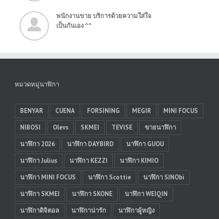
พนักงานขาย บริการด้วยความใส่ใจ
เป็นกันเอง ^^
หมวดหมู่นาฬิกา
BENYAR
CUENA
FORSINING
MEGIR
MINI FOCUS
NIBOSI
Olevs
SKMEI
TEVISE
ขายนาฬิกา
นาฬิกา 2026
นาฬิกา DAYBIRD
นาฬิกา GUOU
นาฬิกา Julius
นาฬิกา KEZZI
นาฬิกา KIMIO
นาฬิกา MINI FOCUS
นาฬิกา Scottie
นาฬิกา SINObi
นาฬิกา SKMEI
นาฬิกา SKONE
นาฬิกา WEIQIN
นาฬิกาดิจิตอล
นาฬิกาน่ารัก
นาฬิกาผู้หญิง