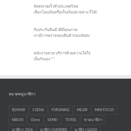
จัดส่งรวดเร็วทั่วประเทศไทย
เลือกโอนเงินหรือเก็บเงินปลายทาง ก็ได้!
รับประกันสินค้าดีมีคุณภาพ
เรามีการตรวจสอบสินค้าก่อนจัดส่ง
พนักงานขาย บริการด้วยความใส่ใจ
เป็นกันเอง ^^
หมวดหมู่นาฬิกา
BENYAR
CUENA
FORSINING
MEGIR
MINI FOCUS
NIBOSI
Olevs
SKMEI
TEVISE
ขายนาฬิกา
นาฬิกา 2026
นาฬิกา DAYBIRD
นาฬิกา GUOU