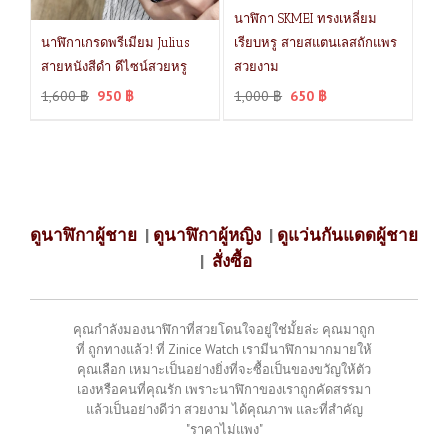
นาฬิกา SKMEI ทรงเหลี่ยม
นาฬิกาเกรดพรีเมียม Julius
เรียบหรู สายสแตนเลสถักแพร
สายหนังสีดำ ดีไซน์สวยหรู
สวยงาม
1,600
฿
950
฿
1,000
฿
650
฿
ดูนาฬิกาผู้ชาย
|
ดูนาฬิกาผู้หญิง
|
ดูแว่นกันแดดผู้ชาย
|
สั่งซื้อ
คุณกำลังมองนาฬิกาที่สวยโดนใจอยู่ใช่มั้ยล่ะ คุณมาถูก
ที่ ถูกทางแล้ว! ที่ Zinice Watch เรามีนาฬิกามากมายให้
คุณเลือก เหมาะเป็นอย่างยิ่งที่จะซื้อเป็นของขวัญให้ตัว
เองหรือคนที่คุณรัก เพราะนาฬิกาของเราถูกคัดสรรมา
แล้วเป็นอย่างดีว่า สวยงาม ได้คุณภาพ และที่สำคัญ
"ราคาไม่แพง"