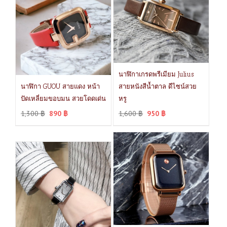
นาฬิกาเกรดพรีเมียม Julius
นาฬิกา GUOU สายแดง หน้า
สายหนังสีน้ำตาล ดีไซน์สวย
ปัดเหลี่ยมขอบมน สวยโดดเด่น
หรู
1,300
฿
890
฿
1,600
฿
950
฿