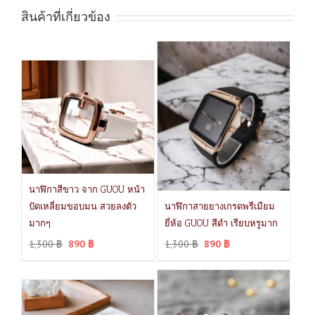
สินค้าที่เกี่ยวข้อง
นาฬิกาสีขาว จาก GUOU หน้า
ปัดเหลี่ยมขอบมน สวยลงตัว
นาฬิกาสายยางเกรดพรีเมียม
มากๆ
ยี่ห้อ GUOU สีดำ เรียบหรูมาก
1,300
฿
890
฿
1,300
฿
890
฿