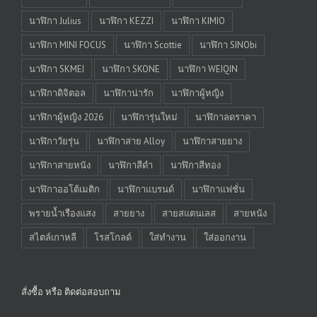
นาฬิกา Julius
นาฬิกา KEZZI
นาฬิกา KIMIO
นาฬิกา MINI FOCUS
นาฬิกา Scottie
นาฬิกา SINObi
นาฬิกา SKMEI
นาฬิกา SKONE
นาฬิกา WEIQIN
นาฬิกาดิจิตอล
นาฬิกาน่ารัก
นาฬิกาผู้หญิง
นาฬิกาผู้หญิง 2026
นาฬิการุ่นใหม่
นาฬิกาลดราคา
นาฬิกาวัยรุ่น
นาฬิกาสาย Alloy
นาฬิกาสายยาง
นาฬิกาสายหนัง
นาฬิกาสีดำ
นาฬิกาสีทอง
นาฬิกาออโต้เมติก
นาฬิกาแบรนด์
นาฬิกาแฟชั่น
พรายน้ำเรืองแสง
สายยาง
สายสแตนเลส
สายหนัง
สไตล์เกาหลี
โรสโกลด์
ใส่ทำงาน
ใส่ออกงาน
สั่งซื้อ หรือ ติดต่อสอบถาม