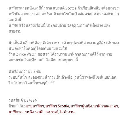
นาฬิกาสายหนังเงาสีน้ำตาล แบรนด์ Scottie ตัวเรือนสี่เหลี่ยมล้อมเพชร
หน้าปัดลวดลายงดงามพร้อมตัวเลขโรมันสไตล์คลาสสิค สวยลงตัวมาก
เลยตัวนี้
นาฬิกาเรือนสวยเรือนนี้ ประกอบด้วย วัสดุคุณภาพดี แข็งแรง และ
สวยงาม
นับเป็นตัวเลือกที่ดีเลยทีเดียว เพราะด้วยรูปทรงที่สวยงามดูดีมีระดับของ
มัน จะทำให้คุณดูโดดเด่นยามสวมใส่
ร้าน Zinice Watch ของเรา ได้รวบรวมนาฬิกาคุณภาพดีไว้มากมาย
อย่างเช่นเรือนที่ท่านกำลังเลือกชมอยู่ขณะนี้
ตัวเรือนกว้าง: 2.8 ซม.
ระบบกันน้ำ: ละอองฝน น้ำกระเด็นล้างมือ (รุ่นนี้ฝาหลังดีไซน์แบบน็อต
ไข ไม่ควรโดนน้ำตรงๆน้า ^^)
รหัสสินค้า:
242BN
ป้ายกำกับ:
ขายนาฬิกา
,
นาฬิกา Scottie
,
นาฬิกาผู้หญิง
,
นาฬิกาลดราคา
,
นาฬิกาสายหนัง
,
นาฬิกาแบรนด์
,
ใส่ทำงาน