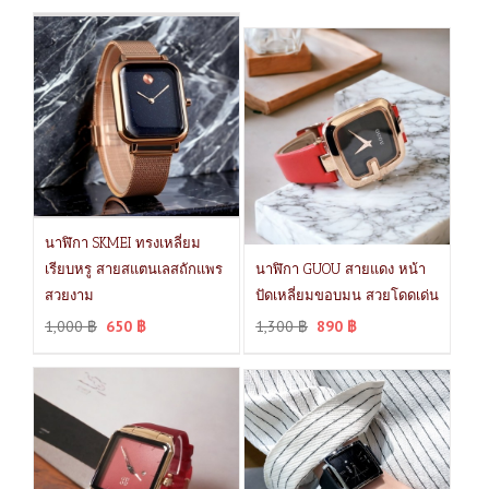
นาฬิกา SKMEI ทรงเหลี่ยม
เรียบหรู สายสแตนเลสถักแพร
นาฬิกา GUOU สายแดง หน้า
สวยงาม
ปัดเหลี่ยมขอบมน สวยโดดเด่น
1,000
฿
650
฿
1,300
฿
890
฿