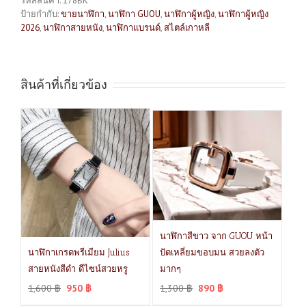
รหัสสินค้า:
178BK
ป้ายกำกับ:
ขายนาฬิกา
,
นาฬิกา GUOU
,
นาฬิกาผู้หญิง
,
นาฬิกาผู้หญิง
2026
,
นาฬิกาสายหนัง
,
นาฬิกาแบรนด์
,
สไตล์เกาหลี
สินค้าที่เกี่ยวข้อง
นาฬิกาสีขาว จาก GUOU หน้า
นาฬิกาเกรดพรีเมียม Julius
ปัดเหลี่ยมขอบมน สวยลงตัว
สายหนังสีดำ ดีไซน์สวยหรู
มากๆ
1,600
฿
950
฿
1,300
฿
890
฿