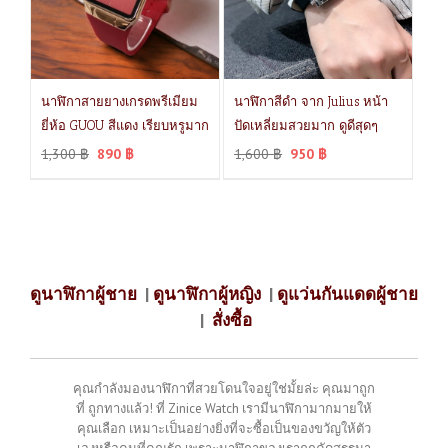
นาฬิกาสายยางเกรดพรีเมียม
นาฬิกาสีดำ จาก Julius หน้า
ยี่ห้อ GUOU สีแดง เรียบหรูมาก
ปัดเหลี่ยมสวยมาก ดูดีสุดๆ
1,300
฿
890
฿
1,600
฿
950
฿
ดูนาฬิกาผู้ชาย
|
ดูนาฬิกาผู้หญิง
|
ดูแว่นกันแดดผู้ชาย
|
สั่งซื้อ
คุณกำลังมองนาฬิกาที่สวยโดนใจอยู่ใช่มั้ยล่ะ คุณมาถูก
ที่ ถูกทางแล้ว! ที่ Zinice Watch เรามีนาฬิกามากมายให้
คุณเลือก เหมาะเป็นอย่างยิ่งที่จะซื้อเป็นของขวัญให้ตัว