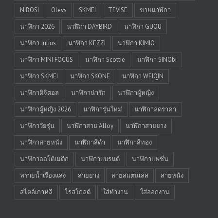
NIBOSI
Olevs
SKMEI
TEVISE
ขายนาฬิกา
นาฬิกา 2026
นาฬิกา DAYBIRD
นาฬิกา GUOU
นาฬิกา Julius
นาฬิกา KEZZI
นาฬิกา KIMIO
นาฬิกา MINI FOCUS
นาฬิกา Scottie
นาฬิกา SINObi
นาฬิกา SKMEI
นาฬิกา SKONE
นาฬิกา WEIQIN
นาฬิกาดิจิตอล
นาฬิกาน่ารัก
นาฬิกาผู้หญิง
นาฬิกาผู้หญิง 2026
นาฬิการุ่นใหม่
นาฬิกาลดราคา
นาฬิกาวัยรุ่น
นาฬิกาสาย Alloy
นาฬิกาสายยาง
นาฬิกาสายหนัง
นาฬิกาสีดำ
นาฬิกาสีทอง
นาฬิกาออโต้เมติก
นาฬิกาแบรนด์
นาฬิกาแฟชั่น
พรายน้ำเรืองแสง
สายยาง
สายสแตนเลส
สายหนัง
สไตล์เกาหลี
โรสโกลด์
ใส่ทำงาน
ใส่ออกงาน