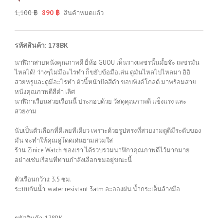
1,100
฿
890
฿
สินค้าหมดแล้ว
รหัสสินค้า: 178BK
นาฬิกาสายหนังคุณภาพดี ยี่ห้อ GUOU เห็นรางเพชรนั้นมั้ยจ๊ะ เพชรมัน
ไหลได้! ว่างๆไม่มีอะไรทำ ก็ขยับข้อมือเล่น ดูมันไหลไปไหลมา อิอิ
สวยหรูและดูมีอะไรทำ ตัวนี้หน้าปัดสีดำ ขอบพิงค์โกลด์ มาพร้อมสาย
หนังคุณภาพดีสีดำ เลิศ
นาฬิกาเรือนสวยเรือนนี้ ประกอบด้วย วัสดุคุณภาพดี แข็งแรง และ
สวยงาม
นับเป็นตัวเลือกที่ดีเลยทีเดียว เพราะด้วยรูปทรงที่สวยงามดูดีมีระดับของ
มัน จะทำให้คุณดูโดดเด่นยามสวมใส่
ร้าน Zinice Watch ของเรา ได้รวบรวมนาฬิกาคุณภาพดีไว้มากมาย
อย่างเช่นเรือนที่ท่านกำลังเลือกชมอยู่ขณะนี้
ตัวเรือนกว้าง: 3.5 ซม.
ระบบกันน้ำ: water resistant 3atm ละอองฝน น้ำกระเด็นล้างมือ