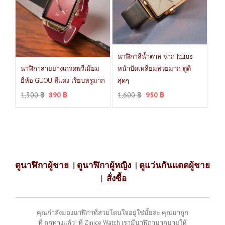
นาฬิกาสีน้ำตาล จาก Julius
นาฬิกาสายยางเกรดพรีเมียม
หน้าปัดเหลี่ยมสวยมาก ดูดี
ยี่ห้อ GUOU สีแดง เรียบหรูมาก
สุดๆ
1,300
฿
890
฿
1,600
฿
950
฿
ดูนาฬิกาผู้ชาย
|
ดูนาฬิกาผู้หญิง
|
ดูแว่นกันแดดผู้ชาย
|
สั่งซื้อ
คุณกำลังมองนาฬิกาที่สวยโดนใจอยู่ใช่มั้ยล่ะ คุณมาถูก
ที่ ถูกทางแล้ว! ที่ Zinice Watch เรามีนาฬิกามากมายให้