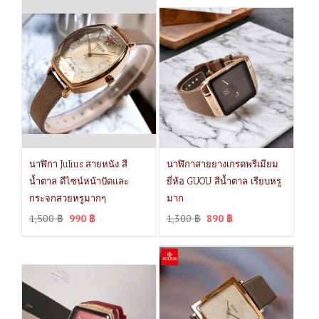
นาฬิกา Julius สายหนัง สี
นาฬิกาสายยางเกรดพรีเมียม
น้ำตาล ดีไซน์หน้าปัดและ
ยี่ห้อ GUOU สีน้ำตาล เรียบหรู
กระจกสวยหรูมากๆ
มาก
1,500
฿
990
฿
1,300
฿
890
฿