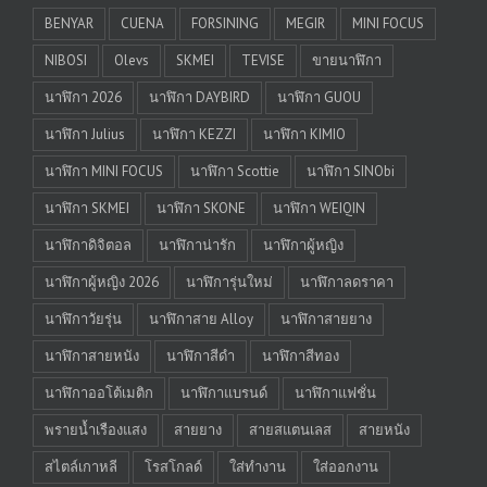
BENYAR
CUENA
FORSINING
MEGIR
MINI FOCUS
NIBOSI
Olevs
SKMEI
TEVISE
ขายนาฬิกา
นาฬิกา 2026
นาฬิกา DAYBIRD
นาฬิกา GUOU
นาฬิกา Julius
นาฬิกา KEZZI
นาฬิกา KIMIO
นาฬิกา MINI FOCUS
นาฬิกา Scottie
นาฬิกา SINObi
นาฬิกา SKMEI
นาฬิกา SKONE
นาฬิกา WEIQIN
นาฬิกาดิจิตอล
นาฬิกาน่ารัก
นาฬิกาผู้หญิง
นาฬิกาผู้หญิง 2026
นาฬิการุ่นใหม่
นาฬิกาลดราคา
นาฬิกาวัยรุ่น
นาฬิกาสาย Alloy
นาฬิกาสายยาง
นาฬิกาสายหนัง
นาฬิกาสีดำ
นาฬิกาสีทอง
นาฬิกาออโต้เมติก
นาฬิกาแบรนด์
นาฬิกาแฟชั่น
พรายน้ำเรืองแสง
สายยาง
สายสแตนเลส
สายหนัง
สไตล์เกาหลี
โรสโกลด์
ใส่ทำงาน
ใส่ออกงาน