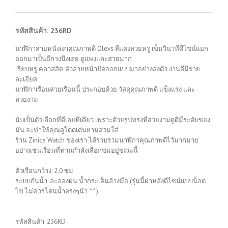
รหัสสินค้า: 236RD
นาฬิกาสายหนังเงาคุณภาพดี Olevs สีแดงสวยหรู เข็มวินาทีดีไซน์แยก
ออกมาเป็นอีกวงนึงเลย ดูแพงและสวยมาก
เรียบหรู คลาสสิค ตัวลายหน้าปัดออกแบบมาอย่างลงตัว งานดีมีราย
ละเอียด
นาฬิกาเรือนสวยเรือนนี้ ประกอบด้วย วัสดุคุณภาพดี แข็งแรง และ
สวยงาม
นับเป็นตัวเลือกที่ดีเลยทีเดียว เพราะด้วยรูปทรงที่สวยงามดูดีมีระดับของ
มัน จะทำให้คุณดูโดดเด่นยามสวมใส่
ร้าน Zinice Watch ของเรา ได้รวบรวมนาฬิกาคุณภาพดีไว้มากมาย
อย่างเช่นเรือนที่ท่านกำลังเลือกชมอยู่ขณะนี้
ตัวเรือนกว้าง: 2.0 ซม.
ระบบกันน้ำ: ละอองฝน น้ำกระเด็นล้างมือ (รุ่นนี้ฝาหลังดีไซน์แบบน็อต
ไข ไม่ควรโดนน้ำตรงๆน้า ^^)
รหัสสินค้า:
236RD