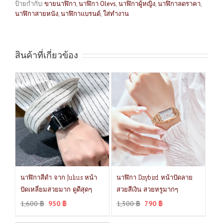
ป้ายกำกับ:
ขายนาฬิกา
,
นาฬิกา Olevs
,
นาฬิกาผู้หญิง
,
นาฬิกาลดราคา
,
นาฬิกาสายหนัง
,
นาฬิกาแบรนด์
,
ใส่ทำงาน
สินค้าที่เกี่ยวข้อง
นาฬิกาสีดำ จาก Julius หน้า
นาฬิกา Daybird หน้าปัดลาย
ปัดเหลี่ยมสวยมาก ดูดีสุดๆ
สวยสีเงิน สวยหรูมากๆ
1,600
฿
950
฿
1,300
฿
790
฿