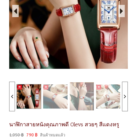
นาฬิกาสายหนังคุณภาพดี Olevs สวยๆ สีแดงหรู
1,050
฿
790
฿
สินค้าหมดแล้ว