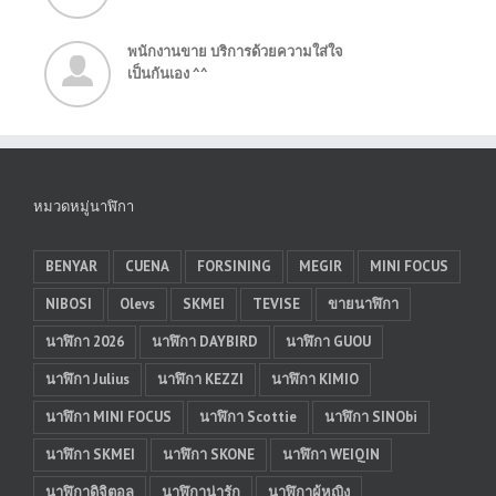
พนักงานขาย บริการด้วยความใส่ใจ
เป็นกันเอง ^^
หมวดหมู่นาฬิกา
BENYAR
CUENA
FORSINING
MEGIR
MINI FOCUS
NIBOSI
Olevs
SKMEI
TEVISE
ขายนาฬิกา
นาฬิกา 2026
นาฬิกา DAYBIRD
นาฬิกา GUOU
นาฬิกา Julius
นาฬิกา KEZZI
นาฬิกา KIMIO
นาฬิกา MINI FOCUS
นาฬิกา Scottie
นาฬิกา SINObi
นาฬิกา SKMEI
นาฬิกา SKONE
นาฬิกา WEIQIN
นาฬิกาดิจิตอล
นาฬิกาน่ารัก
นาฬิกาผู้หญิง