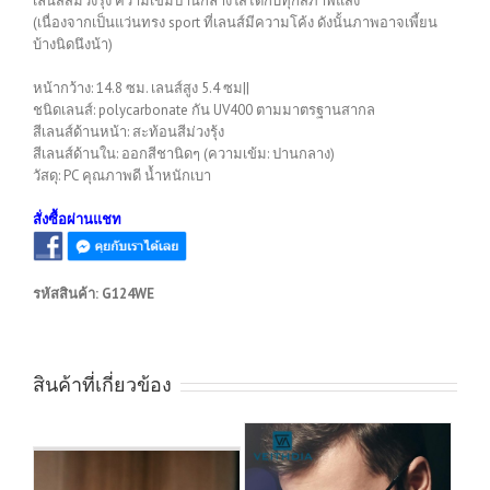
เลนส์สีม่วงรุ้ง ความเข้มปานกลางใส่ได้กับทุกสภาพแสง
(เนื่องจากเป็นแว่นทรง sport ที่เลนส์มีความโค้ง ดังนั้นภาพอาจเพี้ยน
บ้างนิดนึงน้า)
หน้ากว้าง: 14.8 ซม. เลนส์สูง 5.4 ซม||
ชนิดเลนส์: polycarbonate กัน UV400 ตามมาตรฐานสากล
สีเลนส์ด้านหน้า: สะท้อนสีม่วงรุ้ง
สีเลนส์ด้านใน: ออกสีชานิดๆ (ความเข้ม: ปานกลาง)
วัสดุ: PC คุณภาพดี น้ำหนักเบา
สั่งซื้อผ่านแชท
รหัสสินค้า:
G124WE
สินค้าที่เกี่ยวข้อง