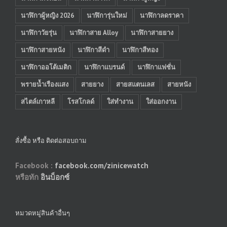
นาฬิกาผู้หญิง 2026
นาฬิการุ่นใหม่
นาฬิกาลดราคา
นาฬิกาวัยรุ่น
นาฬิกาสาย Alloy
นาฬิกาสายยาง
นาฬิกาสายหนัง
นาฬิกาสีดำ
นาฬิกาสีทอง
นาฬิกาออโต้เมติก
นาฬิกาแบรนด์
นาฬิกาแฟชั่น
พรายน้ำเรืองแสง
สายยาง
สายสแตนเลส
สายหนัง
สไตล์เกาหลี
โรสโกลด์
ใส่ทำงาน
ใส่ออกงาน
สั่งซื้อ หรือ ติดต่อสอบถาม
Facebook :
facebook.com/zinicewatch
หรือทัก
อินบ็อกซ์
หมวดหมู่สินค้าอื่นๆ