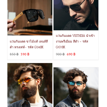
แว่นกันแดด VEITHDIA นำเข้า
แว่นกันแดด ขาไม้แท้ เลนส์สี
งานพรีเมียม สีดำ – รหัส
ดำ ทรงเท่ห์- รหัส G134BK
G101BK
850
฿
590
฿
900
฿
690
฿