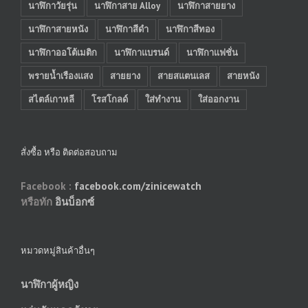
นาฬิกาวัยรุ่น
นาฬิกาสาย Alloy
นาฬิกาสายยาง
นาฬิกาสายหนัง
นาฬิกาสีดำ
นาฬิกาสีทอง
นาฬิกาออโต้เมติก
นาฬิกาแบรนด์
นาฬิกาแฟชั่น
พรายน้ำเรืองแสง
สายยาง
สายสแตนเลส
สายหนัง
สไตล์เกาหลี
โรสโกลด์
ใส่ทำงาน
ใส่ออกงาน
สั่งซื้อ หรือ ติดต่อสอบถาม
Facebook :
facebook.com/zinicewatch
หรือทัก
อินบ็อกซ์
หมวดหมู่สินค้าอื่นๆ
นาฬิกาผู้หญิง