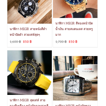
นาฬิกา MEGIR สีทองหน้าปัด
นาฬิกา MEGIR สายหนังสีดำ
น้ำเงิน สายสแตนเลส สวยหรู
หน้าปัดดำ สวยเท่ห์สุดๆ
มาก
1,600
฿
850
฿
1,700
฿
850
฿
นาฬิกา MEGIR สุดเท่ห์ สาย
ยางสีเหลือง หน้าปัดลายสวยสี
นาฬิกา MEGIR หน้าปัดขาว