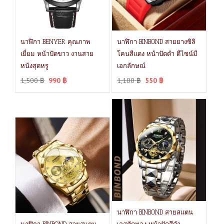
นาฬิกา BENYER คุณภาพ
นาฬิกา BINBOND สายยางซิลิ
เยี่ยม หน้าปัดขาว งานสาย
โคนสีแดง หน้าปัดดำ ดีไซน์มี
หนังสุดหรู
เอกลักษณ์
1,500
฿
990
฿
1,100
฿
550
฿
นาฬิกา BINBOND สายสแตน