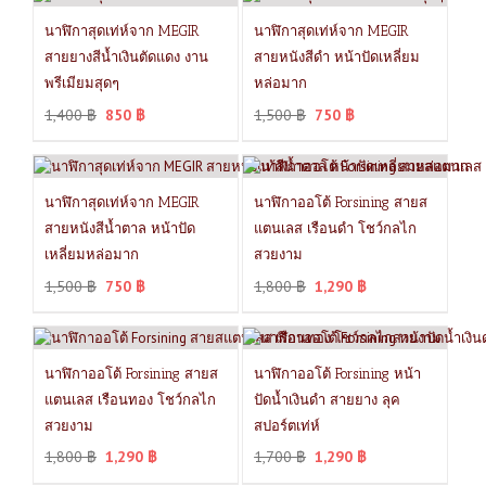
นาฬิกาสุดเท่ห์จาก MEGIR
นาฬิกาสุดเท่ห์จาก MEGIR
สายยางสีน้ำเงินตัดแดง งาน
สายหนังสีดำ หน้าปัดเหลี่ยม
พรีเมียมสุดๆ
หล่อมาก
1,400
฿
850
฿
1,500
฿
750
฿
นาฬิกาสุดเท่ห์จาก MEGIR
นาฬิกาออโต้ Forsining สายส
สายหนังสีน้ำตาล หน้าปัด
แตนเลส เรือนดำ โชว์กลไก
เหลี่ยมหล่อมาก
สวยงาม
1,500
฿
750
฿
1,800
฿
1,290
฿
นาฬิกาออโต้ Forsining สายส
นาฬิกาออโต้ Forsining หน้า
แตนเลส เรือนทอง โชว์กลไก
ปัดน้ำเงินดำ สายยาง ลุค
สวยงาม
สปอร์ตเท่ห์
1,800
฿
1,290
฿
1,700
฿
1,290
฿