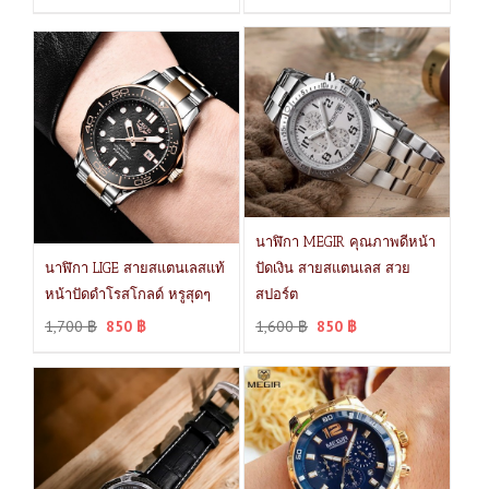
นาฬิกา MEGIR คุณภาพดีหน้า
นาฬิกา LIGE สายสแตนเลสแท้
ปัดเงิน สายสแตนเลส สวย
หน้าปัดดำโรสโกลด์ หรูสุดๆ
สปอร์ต
1,700
฿
850
฿
1,600
฿
850
฿