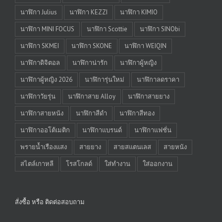
นาฬิกา Julius
นาฬิกา KEZZI
นาฬิกา KIMIO
นาฬิกา MINI FOCUS
นาฬิกา Scottie
นาฬิกา SINObi
นาฬิกา SKMEI
นาฬิกา SKONE
นาฬิกา WEIQIN
นาฬิกาดิจิตอล
นาฬิกาน่ารัก
นาฬิกาผู้หญิง
นาฬิกาผู้หญิง 2026
นาฬิการุ่นใหม่
นาฬิกาลดราคา
นาฬิกาวัยรุ่น
นาฬิกาสาย Alloy
นาฬิกาสายยาง
นาฬิกาสายหนัง
นาฬิกาสีดำ
นาฬิกาสีทอง
นาฬิกาออโต้เมติก
นาฬิกาแบรนด์
นาฬิกาแฟชั่น
พรายน้ำเรืองแสง
สายยาง
สายสแตนเลส
สายหนัง
สไตล์เกาหลี
โรสโกลด์
ใส่ทำงาน
ใส่ออกงาน
สั่งซื้อ หรือ ติดต่อสอบถาม