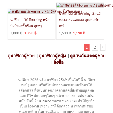
นาฬิกาออโต้ Forsining เรือนสี
นาฬิกาออโต้ Forsining หน้า
ทองสายสแตนเลส ลุคสปอร์ต
ปัดสีทองทั้งเรือน สุดหรู
เท่ห์
2,000
฿
1,390
฿
1,600
฿
1,190
฿
1
2
ดูนาฬิกาผู้ชาย
|
ดูนาฬิกาผู้หญิง
|
ดูแว่นกันแดดผู้ชาย
|
สั่งซื้อ
นาฬิกา 2026 หรือ นาฬิกา 2569 เป็นในปีนี้ นาฬิกา
จะมีรูปแบบหรือดีไซน์หลากหลายแบบเข้ามาให้
เลือกสรร ทั้งแบบทรงเก่าคลาสสิคที่ยังสวยอยู่เสมอ
และ ดีไซน์แปลกๆใหม่ๆ หน้าตาสวยงามทันยุคทัน
สมัย วันนี้ ร้าน Zinice Watch ของเราจะทำให้ทุกสิ่ง
เป็นเรื่องง่าย เพราะเราได้คัดสรร นาฬิกาทันสมัย
คุณภาพดี มาให้ท่านเลือกมากมายหลากหลายแบบ