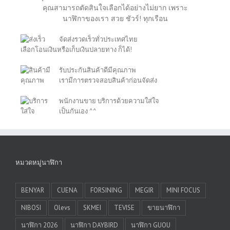
คุณสามารถตัดสินใจเลือกได้อย่างไม่ยาก เพราะ
นาฬิกาของเรา สวย ชัวร์! ทุกเรือน
จัดส่งรวดเร็วทั่วประเทศไทย
เลือกโอนเงินหรือเก็บเงินปลายทาง ก็ได้!
รับประกันสินค้าดีมีคุณภาพ
เรามีการตรวจสอบสินค้าก่อนจัดส่ง
พนักงานขาย บริการด้วยความใส่ใจ
เป็นกันเอง ^^
หมวดหมู่นาฬิกา
BENYAR
CUENA
FORSINING
MEGIR
MINI FOCUS
NIBOSI
Olevs
SKMEI
TEVISE
ขายนาฬิกา
นาฬิกา 2026
นาฬิกา DAYBIRD
นาฬิกา GUOU