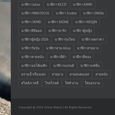
นาฬิกา Julius
นาฬิกา KEZZI
นาฬิกา KIMIO
นาฬิกา MINI FOCUS
นาฬิกา Scottie
นาฬิกา SINObi
นาฬิกา SKMEI
นาฬิกา SKONE
นาฬิกา WEIQIN
นาฬิกาดิจิตอล
นาฬิกาน่ารัก
นาฬิกาผู้หญิง
นาฬิกาผู้หญิง 2026
นาฬิการุ่นใหม่
นาฬิกาลดราคา
นาฬิกาวัยรุ่น
นาฬิกาสาย Alloy
นาฬิกาสายยาง
นาฬิกาสายหนัง
นาฬิกาสีดำ
นาฬิกาสีทอง
นาฬิกาออโต้เมติก
นาฬิกาแบรนด์
นาฬิกาแฟชั่น
พรายน้ำเรืองแสง
สายยาง
สายสแตนเลส
สายหนัง
สไตล์เกาหลี
โรสโกลด์
ใส่ทำงาน
ใส่ออกงาน
Copyright © 2026 Zinice Watch | All Rights Reserved