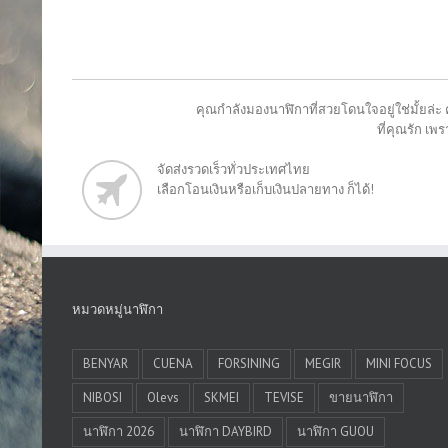
คุณกำลังมองนาฬิกาที่สวยโดนใจอยู่ใช่มั้ยล่ะ 
ที่คุณรัก เ
จัดส่งรวดเร็วทั่วประเทศไทย
เลือกโอนเงินหรือเก็บเงินปลายทาง ก็ได้!
หมวดหมู่นาฬิกา
BENYAR
CUENA
FORSINING
MEGIR
MINI FOCUS
NIBOSI
Olevs
SKMEI
TEVISE
ขายนาฬิกา
นาฬิกา 2026
นาฬิกา DAYBIRD
นาฬิกา GUOU