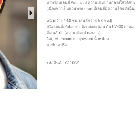
มาพร้อมเลนส์ Polarized ความเข้มปานกลางใส่ได้กั
(เนื่องจากเป็นแว่นทรง sport ที่เลนส์มีความโค้ง ดังนั้
หน้ากว้าง: 14.8 ซม. เลนส์กว้าง: 6.8 ซม.||
ชนิดเลนส์: Polarized ตัดแสงสะท้อน กัน UV400 ตา
สีเลนส์: ดำ (ความเข้ม: ปานกลาง)
วัสดุ: Aluminum magnesium น้ำหนักเบา
ขาพับ: สปริง
รหัสสินค้า:
G110GY