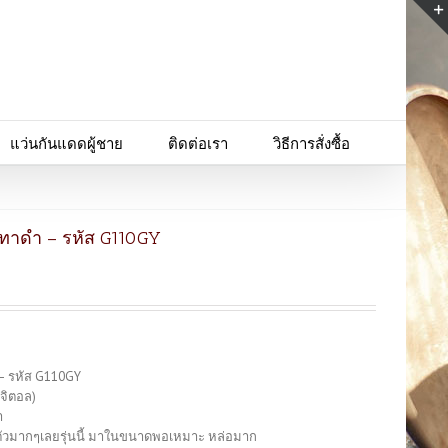
แว่นกันแดดผู้ชาย
ติดต่อเรา
วิธีการสั่งซื้อ
เทาดำ – รหัส G110GY
 – รหัส G110GY
ิจิตอล)
า
งตัวมากๆเลยรุ่นนี้ มาในขนาดพอเหมาะ หล่อมาก