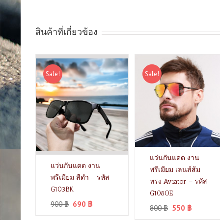
สินค้าที่เกี่ยวข้อง
Sale!
Sale!
แว่นกันแดด งาน
แว่นกันแดด งาน
พรีเมียม เลนส์ส้ม
พรีเมียม สีดำ – รหัส
ทรง Aviator – รหัส
G103BK
G108OE
900
฿
690
฿
800
฿
550
฿