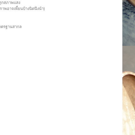
บทุกสภาพแสง
นภาพอาจเพี้ยนบ้างนิดนึงน้า)
มมาตรฐานสากล