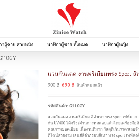
กาผู้ชาย สายหนัง
นาฬิกาผู้ชาย ทั้งหมด
นาฬิกาผู้หญิง
 G110GY
แว่นกันแดด งานพรีเมียมทรง Sport สี
900
฿
690
฿
สินค้าหมดแล้ว
รหัสสินค้า: G110GY
แว่นกันแดด งานพรีเมียม สีดำเทา ทรง sport เท่ห์มาก
กัน UV400 ได้จริง (ผ่านการทดสอบแล้วโดยเครื่องมือด
คุณภาพยอดเยี่ยม เนื้องานดีมาก วัสดุดีเกินราคาเลยจ้
ดีไซน์สวยงาม เลนส์สีดำกรอบสีเทา ทรง sport เท่ห์ล