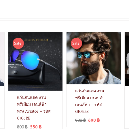
Sale!
Sale!
แว่นกันแดด งาน
แว่นกันแดด งาน
พรีเมียม กรอบดำ
พรีเมียม เลนส์ฟ้า
เลนส์ฟ้า – รหัส
ทรง Aviator – รหัส
G106BE
G108BE
900
฿
690
฿
800
฿
550
฿