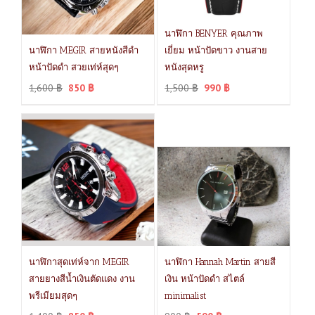
นาฬิกา BENYER คุณภาพ
นาฬิกา MEGIR สายหนังสีดำ
เยี่ยม หน้าปัดขาว งานสาย
หน้าปัดดำ สวยเท่ห์สุดๆ
หนังสุดหรู
1,600
฿
850
฿
1,500
฿
990
฿
นาฬิกาสุดเท่ห์จาก MEGIR
นาฬิกา Hannah Martin สายสี
สายยางสีน้ำเงินตัดแดง งาน
เงิน หน้าปัดดำ สไตล์
พรีเมียมสุดๆ
minimalist