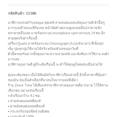
รหัสสินค้า: 525BK
นาฬิกาแบรนด์ Poedagar สุดเท่ห์ สายสแตนเลสแท้คุณภาพดี ตัวนี้หรู
มากๆแม่ค้าคอนเฟิร์มเลย หน้าปัดดำงดงามดูแพงเหมือนราคาหลัก
หลายๆหมื่นเลย มาพร้อมระบบ moonphase บอกเวลาแบบ 24 ชม.อีก
สวยสุดจริงค่าเรือนนี้
เครื่อง Quartz มาพร้อมระบบ Chronograph (ระบบจับเวลา) ที่เข็มทุก
เข็ม ปุ่มทุกปุ่มใช้งานได้จริง พร้อมตัวเลขบอกวันที่
ตัวนี้ครบครันมากทั้งคุณภาพ ความสวยเท่ห์ และฟังชั่นการใช้งาน ลงตัว
มากเลย
นาฬิกาคุณภาพดี ดูมีระดับเรือนนี้ จะทำให้คุณดูโดดเด่นเมื่อสวมใส่
คุณจะต้องชอบ เมื่อได้สัมผัสกับนาฬิกาเรือนสวยนี้ อีกทั้งราคาที่คุ้มค่า
ของมัน นับเป็นตัวเลือกที่น่าสนใจมากๆเลยทีเดียว
ร้าน Zinice Time ได้เลือกสรรนาฬิกาสวยคุณภาพดีมากมาย ไว้ให้ท่าน
เลือกชม อย่างเช่นเรือนนี้
• ตัวเรือนกว้าง: 4.2 ซม.
• สายสแตนเลสสตีลแท้
• ฝาหลังสแตนเลสสตีลแท้
• กระจกกันรอยขีดข่วนพิเศษ
• แบรนด์แท้ 100%