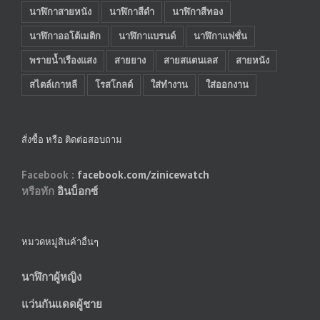
นาฬิกาสายหนัง
นาฬิกาสีดำ
นาฬิกาสีทอง
นาฬิกาออโต้เมติก
นาฬิกาแบรนด์
นาฬิกาแฟชั่น
พรายน้ำเรืองแสง
สายยาง
สายสแตนเลส
สายหนัง
สไตล์เกาหลี
โรสโกลด์
ใส่ทำงาน
ใส่ออกงาน
สั่งซื้อ หรือ ติดต่อสอบถาม
Facebook :
facebook.com/zinicewatch
หรือทัก
อินบ็อกซ์
หมวดหมู่สินค้าอื่นๆ
นาฬิกาผู้หญิง
แว่นกันแดดผู้ชาย