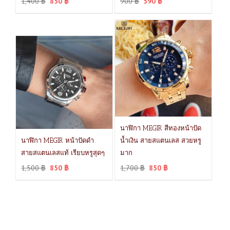
1,400
฿
850
฿
900
฿
590
฿
นาฬิกา MEGIR สีทองหน้าปัด
นาฬิกา MEGIR หน้าปัดดำ
น้ำเงิน สายสแตนเลส สวยหรู
สายสแตนเลสแท้ เรียบหรูสุดๆ
มาก
1,500
฿
850
฿
1,700
฿
850
฿