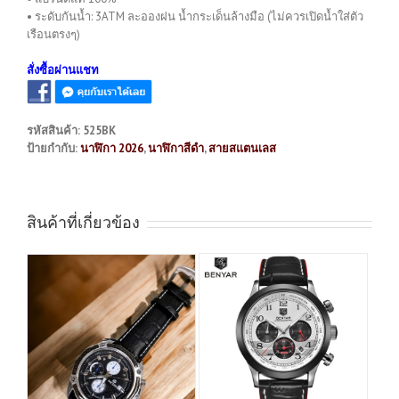
• ระดับกันน้ำ: 3ATM ละอองฝน น้ำกระเด็นล้างมือ (ไม่ควรเปิดน้ำใส่ตัว
เรือนตรงๆ)
สั่งซื้อผ่านแชท
รหัสสินค้า:
525BK
ป้ายกำกับ:
นาฬิกา 2026
,
นาฬิกาสีดำ
,
สายสแตนเลส
สินค้าที่เกี่ยวข้อง