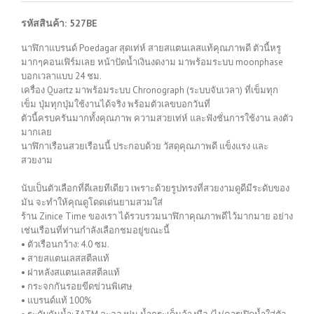
รหัสสินค้า: 527BE
นาฬิกาแบรนด์ Poedagar สุดเท่ห์ สายสแตนเลสแท้คุณภาพดี ตัวนี้หรู
มากๆคอนเฟิร์มเลย หน้าปัดน้ำเงินงดงาม มาพร้อมระบบ moonphase
บอกเวลาแบบ 24 ชม.
เครื่อง Quartz มาพร้อมระบบ Chronograph (ระบบจับเวลา) ที่เข็มทุก
เข็ม ปุ่มทุกปุ่มใช้งานได้จริง พร้อมตัวเลขบอกวันที่
ตัวนี้ครบครันมากทั้งคุณภาพ ความสวยเท่ห์ และฟังชั่นการใช้งาน ลงตัว
มากเลย
นาฬิกาเรือนสวยเรือนนี้ ประกอบด้วย วัสดุคุณภาพดี แข็งแรง และ
สวยงาม
นับเป็นตัวเลือกที่ดีเลยทีเดียว เพราะด้วยรูปทรงที่สวยงามดูดีมีระดับของ
มัน จะทำให้คุณดูโดดเด่นยามสวมใส่
ร้าน Zinice Time ของเรา ได้รวบรวมนาฬิกาคุณภาพดีไว้มากมาย อย่าง
เช่นเรือนที่ท่านกำลังเลือกชมอยู่ขณะนี้
• ตัวเรือนกว้าง: 4.0 ซม.
• สายสแตนเลสสตีลแท้
• ฝาหลังสแตนเลสสตีลแท้
• กระจกกันรอยขีดข่วนพิเศษ
• แบรนด์แท้ 100%