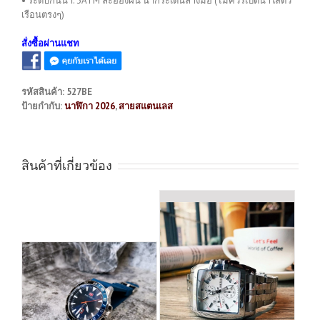
• ระดับกันน้ำ: 3ATM ละอองฝน น้ำกระเด็นล้างมือ (ไม่ควรเปิดน้ำใส่ตัว
เรือนตรงๆ)
สั่งซื้อผ่านแชท
รหัสสินค้า:
527BE
ป้ายกำกับ:
นาฬิกา 2026
,
สายสแตนเลส
สินค้าที่เกี่ยวข้อง