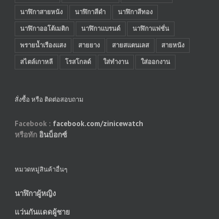
นาฬิกาสายหนัง
นาฬิกาสีดำ
นาฬิกาสีทอง
นาฬิกาออโต้เมติก
นาฬิกาแบรนด์
นาฬิกาแฟชั่น
พรายน้ำเรืองแสง
สายยาง
สายสแตนเลส
สายหนัง
สไตล์เกาหลี
โรสโกลด์
ใส่ทำงาน
ใส่ออกงาน
สั่งซื้อ หรือ ติดต่อสอบถาม
Facebook :
facebook.com/zinicewatch
หรือทัก
อินบ็อกซ์
หมวดหมู่สินค้าอื่นๆ
นาฬิกาผู้หญิง
แว่นกันแดดผู้ชาย