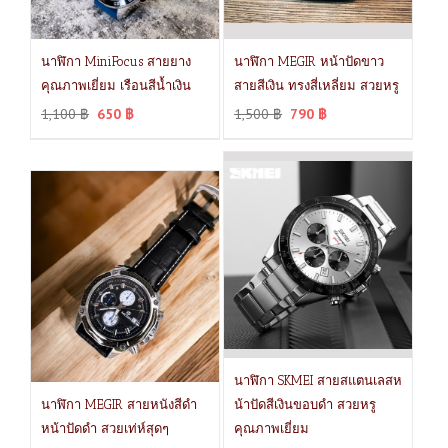
นาฬิกา MiniFocus สายยาง
นาฬิกา MEGIR หน้าปัดขาว
คุณภาพเยี่ยม เรือนสีน้ำเงิน
สายสีเงิน ทรงสี่เหลี่ยม สวยหรู
1,100
฿
650
฿
1,500
฿
790
฿
นาฬิกา SKMEI สายสแตนเลสห
นาฬิกา MEGIR สายหนังสีดำ
น้าปัดสีเงินขอบดำ สวยหรู
หน้าปัดดำ สวยเท่ห์สุดๆ
คุณภาพเยี่ยม