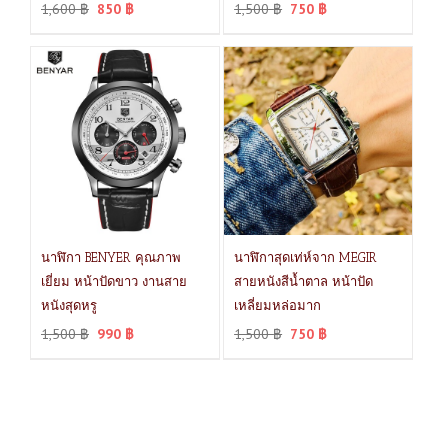
1,600
฿
850
฿
1,500
฿
750
฿
นาฬิกา BENYER คุณภาพ
นาฬิกาสุดเท่ห์จาก MEGIR
เยี่ยม หน้าปัดขาว งานสาย
สายหนังสีน้ำตาล หน้าปัด
หนังสุดหรู
เหลี่ยมหล่อมาก
1,500
฿
990
฿
1,500
฿
750
฿