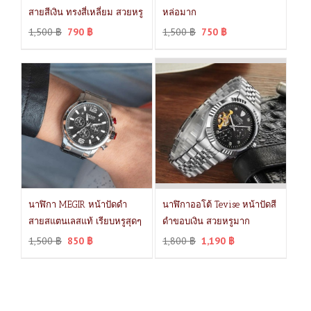
สายสีเงิน ทรงสี่เหลี่ยม สวยหรู
หล่อมาก
1,500
฿
790
฿
1,500
฿
750
฿
นาฬิกา MEGIR หน้าปัดดำ
นาฬิกาออโต้ Tevise หน้าปัดสี
สายสแตนเลสแท้ เรียบหรูสุดๆ
ดำขอบเงิน สวยหรูมาก
1,500
฿
850
฿
1,800
฿
1,190
฿