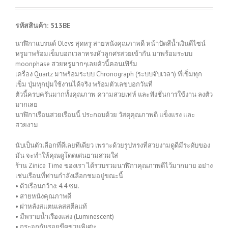
รหัสสินค้า: 513BE
นาฬิกาแบรนด์ Olevs สุดหรู สายหนังคุณภาพดี หน้าปัดสีน้ำเงินดีไซน์
หรูมาพร้อมเข็มบอกเวลาทรงหัวลูกศรสวยเข้ากัน มาพร้อมระบบ
moonphase สวยหรูมากๆเลยตัวนี้คอนเฟิร์ม
เครื่อง Quartz มาพร้อมระบบ Chronograph (ระบบจับเวลา) ที่เข็มทุก
เข็ม ปุ่มทุกปุ่มใช้งานได้จริง พร้อมตัวเลขบอกวันที่
ตัวนี้ครบครันมากทั้งคุณภาพ ความสวยเท่ห์ และฟังชั่นการใช้งาน ลงตัว
มากเลย
นาฬิกาเรือนสวยเรือนนี้ ประกอบด้วย วัสดุคุณภาพดี แข็งแรง และ
สวยงาม
นับเป็นตัวเลือกที่ดีเลยทีเดียว เพราะด้วยรูปทรงที่สวยงามดูดีมีระดับของ
มัน จะทำให้คุณดูโดดเด่นยามสวมใส่
ร้าน Zinice Time ของเรา ได้รวบรวมนาฬิกาคุณภาพดีไว้มากมาย อย่าง
เช่นเรือนที่ท่านกำลังเลือกชมอยู่ขณะนี้
• ตัวเรือนกว้าง: 4.4 ซม.
• สายหนังคุณภาพดี
• ฝาหลังสแตนเลสสตีลแท้
• มีพรายน้ำเรืองแสง (Luminescent)
• กระจกกันรอยขีดข่วนพิเศษ