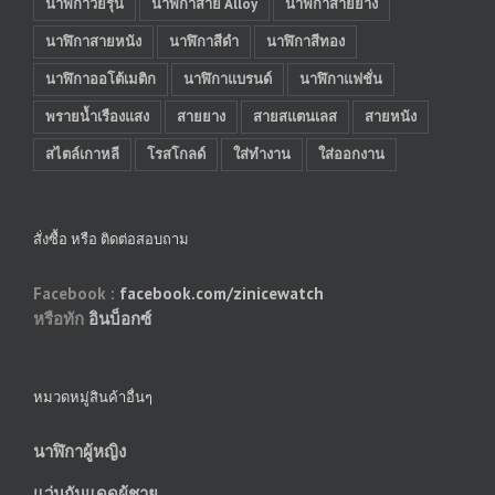
นาฬิกาวัยรุ่น
นาฬิกาสาย Alloy
นาฬิกาสายยาง
นาฬิกาสายหนัง
นาฬิกาสีดำ
นาฬิกาสีทอง
นาฬิกาออโต้เมติก
นาฬิกาแบรนด์
นาฬิกาแฟชั่น
พรายน้ำเรืองแสง
สายยาง
สายสแตนเลส
สายหนัง
สไตล์เกาหลี
โรสโกลด์
ใส่ทำงาน
ใส่ออกงาน
สั่งซื้อ หรือ ติดต่อสอบถาม
Facebook :
facebook.com/zinicewatch
หรือทัก
อินบ็อกซ์
หมวดหมู่สินค้าอื่นๆ
นาฬิกาผู้หญิง
แว่นกันแดดผู้ชาย