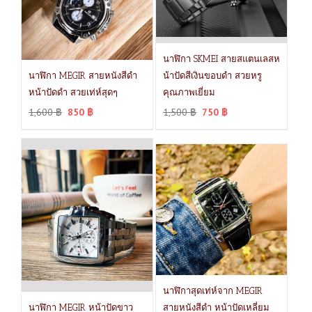
นาฬิกา SKMEI สายสแตนเลสห
นาฬิกา MEGIR สายหนังสีดำ
น้าปัดสีเงินขอบดำ สวยหรู
หน้าปัดดำ สวยเท่ห์สุดๆ
คุณภาพเยี่ยม
1,600
฿
850
฿
1,500
฿
750
฿
นาฬิกาสุดเท่ห์จาก MEGIR
นาฬิกา MEGIR หน้าปัดขาว
สายหนังสีดำ หน้าปัดเหลี่ยม