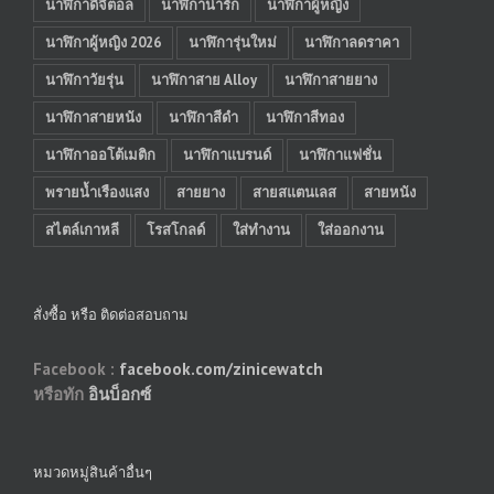
นาฬิกาดิจิตอล
นาฬิกาน่ารัก
นาฬิกาผู้หญิง
นาฬิกาผู้หญิง 2026
นาฬิการุ่นใหม่
นาฬิกาลดราคา
นาฬิกาวัยรุ่น
นาฬิกาสาย Alloy
นาฬิกาสายยาง
นาฬิกาสายหนัง
นาฬิกาสีดำ
นาฬิกาสีทอง
นาฬิกาออโต้เมติก
นาฬิกาแบรนด์
นาฬิกาแฟชั่น
พรายน้ำเรืองแสง
สายยาง
สายสแตนเลส
สายหนัง
สไตล์เกาหลี
โรสโกลด์
ใส่ทำงาน
ใส่ออกงาน
สั่งซื้อ หรือ ติดต่อสอบถาม
Facebook :
facebook.com/zinicewatch
หรือทัก
อินบ็อกซ์
หมวดหมู่สินค้าอื่นๆ