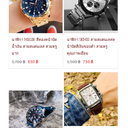
นาฬิกา MEGIR สีทองหน้าปัด
นาฬิกา SKMEI สายสแตนเลสห
น้ำเงิน สายสแตนเลส สวยหรู
น้าปัดสีเงินขอบดำ สวยหรู
มาก
คุณภาพเยี่ยม
1,700
฿
850
฿
1,500
฿
750
฿