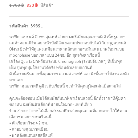
1,700
฿
850
฿
มีสินค้า
รหัสสินค้า: 398SL
นาฬิกาแบรนด์ Olevs สุดเท่ห์ สายยางพรีเมียมคุณภาพดี ตัวนี้หรูมากๆ
แม่ค้าคอนเฟิร์มเลย หน้าปัดสีเงินงดงามประกอบกับโลโก้มงกุฎแบรนด์
Olevs ยิ่งทำให้ดูแพงเหมือนราคาหลักหลายๆหมื่นเลย มาพร้อมระบบ
moonphase บอกเวลาแบบ 24 ชม.อีก สุดจริงค่าเรือนนี้
เครื่อง Quartz มาพร้อมระบบ Chronograph (ระบบจับเวลา) ที่เข็มทุก
เข็ม ปุ่มทุกปุ่มใช้งานได้จริง พร้อมตัวเลขบอกวันที่
ตัวนี้ครบครันมากทั้งคุณภาพ ความสวยเท่ห์ และฟังชั่นการใช้งาน ลงตัว
มากเลย
นาฬิกาคุณภาพดี ดูมีระดับเรือนนี้ จะทำให้คุณดูโดดเด่นเมื่อสวมใส่
คุณจะต้องชอบ เมื่อได้สัมผัสกับนาฬิกาเรือนสวยนี้ อีกทั้งราคาที่คุ้มค่า
ของมัน นับเป็นตัวเลือกที่น่าสนใจมากๆเลยทีเดียว
ร้าน Zinice Time ได้เลือกสรรนาฬิกาสวยคุณภาพดีมากมาย ไว้ให้ท่าน
เลือกชม อย่างเช่นเรือนนี้
• ตัวเรือนกว้าง: 4.2 ซม.
• สายยางคุณภาพเยี่ยม
• ฝาหลังสแตนเลสสตีลแท้