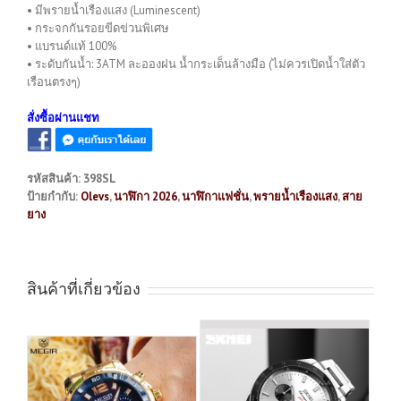
• มีพรายน้ำเรืองแสง (Luminescent)
• กระจกกันรอยขีดข่วนพิเศษ
• แบรนด์แท้ 100%
• ระดับกันน้ำ: 3ATM ละอองฝน น้ำกระเด็นล้างมือ (ไม่ควรเปิดน้ำใส่ตัว
เรือนตรงๆ)
สั่งซื้อผ่านแชท
รหัสสินค้า:
398SL
ป้ายกำกับ:
Olevs
,
นาฬิกา 2026
,
นาฬิกาแฟชั่น
,
พรายน้ำเรืองแสง
,
สาย
ยาง
สินค้าที่เกี่ยวข้อง