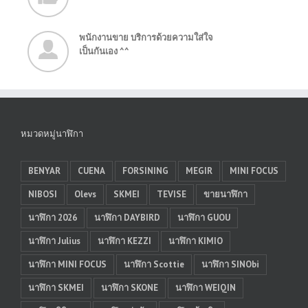
พนักงานขาย บริการด้วยความใส่ใจ
เป็นกันเอง ^^
หมวดหมู่นาฬิกา
BENYAR
CUENA
FORSINING
MEGIR
MINI FOCUS
NIBOSI
Olevs
SKMEI
TEVISE
ขายนาฬิกา
นาฬิกา 2026
นาฬิกา DAYBIRD
นาฬิกา GUOU
นาฬิกา Julius
นาฬิกา KEZZI
นาฬิกา KIMIO
นาฬิกา MINI FOCUS
นาฬิกา Scottie
นาฬิกา SINObi
นาฬิกา SKMEI
นาฬิกา SKONE
นาฬิกา WEIQIN