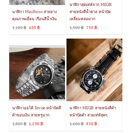
นาฬิกาสุดเท่ห์จาก MEGIR
นาฬิกา MiniFocus สายยาง
สายหนังสีน้ำตาล หน้าปัด
คุณภาพเยี่ยม เรือนสีน้ำเงิน
เหลี่ยมหล่อมาก
1,100
฿
650
฿
1,500
฿
750
฿
นาฬิกาออโต้ Tevise หน้าปัดสี
นาฬิกา MEGIR สายหนังสีดำ
ดำขอบเงิน สวยหรูมาก
หน้าปัดดำ สวยเท่ห์สุดๆ
1,800
฿
1,190
฿
1,600
฿
850
฿