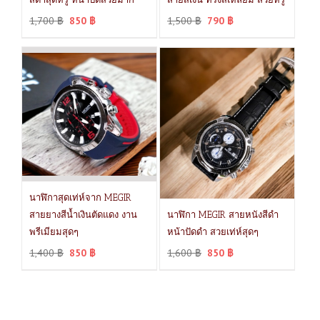
1,700
฿
850
฿
1,500
฿
790
฿
นาฬิกาสุดเท่ห์จาก MEGIR
สายยางสีน้ำเงินตัดแดง งาน
นาฬิกา MEGIR สายหนังสีดำ
พรีเมียมสุดๆ
หน้าปัดดำ สวยเท่ห์สุดๆ
1,400
฿
850
฿
1,600
฿
850
฿