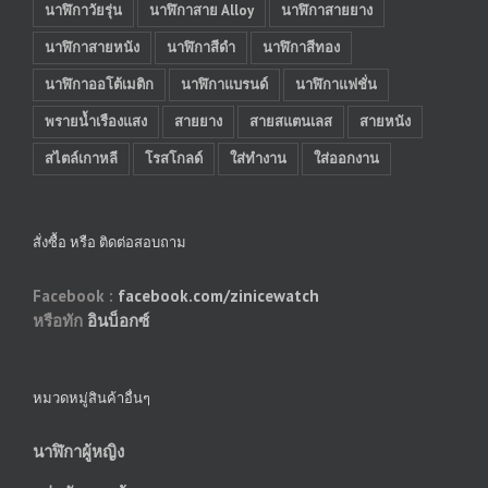
นาฬิกาวัยรุ่น
นาฬิกาสาย Alloy
นาฬิกาสายยาง
นาฬิกาสายหนัง
นาฬิกาสีดำ
นาฬิกาสีทอง
นาฬิกาออโต้เมติก
นาฬิกาแบรนด์
นาฬิกาแฟชั่น
พรายน้ำเรืองแสง
สายยาง
สายสแตนเลส
สายหนัง
สไตล์เกาหลี
โรสโกลด์
ใส่ทำงาน
ใส่ออกงาน
สั่งซื้อ หรือ ติดต่อสอบถาม
Facebook :
facebook.com/zinicewatch
หรือทัก
อินบ็อกซ์
หมวดหมู่สินค้าอื่นๆ
นาฬิกาผู้หญิง