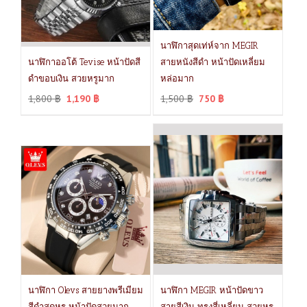
นาฬิกาสุดเท่ห์จาก MEGIR
นาฬิกาออโต้ Tevise หน้าปัดสี
สายหนังสีดำ หน้าปัดเหลี่ยม
ดำขอบเงิน สวยหรูมาก
หล่อมาก
1,800
฿
1,190
฿
1,500
฿
750
฿
นาฬิกา Olevs สายยางพรีเมียม
นาฬิกา MEGIR หน้าปัดขาว
สีดำสุดหรู หน้าปัดสวยมาก
สายสีเงิน ทรงสี่เหลี่ยม สวยหรู