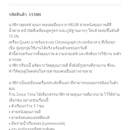
รหัสสินค้า: 355BN
นาฬิกาสุดเท่ห์ คุณภาพยอดเยี่ยมจาก MEGIR สายหนังคุณภาพดีสี
น้ำตาล หน้าปัดสี่เหลี่ยมดูหรูหราและภูมิฐานมากๆ ใส่แล้วหล่อขึ้นทันที
73.5%
เครื่อง Quartz มาพร้อมระบบ Chronograph (ระบบจับเวลา) ที่เข็มทุก
เข็ม ปุ่มทุกปุ่มใช้งานได้จริง พร้อมตัวเลขบอกวันที่
ตัวนี้ครบครันมากทั้งคุณภาพ ความสวยเท่ห์ และฟังชั่นการใช้งาน ลงตัว
มากเลย
นาฬิกาเรือนนี้ ผลิตจากวัสดุคุณภาพดี ทั้งยังมีรูปทรงที่สวยงาม ซึ่งจะ
ทำให้คุณดูโดดเด่นในสายตาของคนอื่นอย่างง่ายดาย
นาฬิกาเป็นเหมือนเครื่องประดับชิ้นเอก ที่สามารถบ่งบอกรสนิยมในตัว
คุณ
ร้าน Zinice Time ได้เลือกสรรนาฬิกาสวยคุณภาพดีมากมาย ไว้ให้ท่าน
เลือกชม อย่างเช่นเรือนนี้
• ตัวเรือนกว้าง: 3.7 ซม.
• สายหนังคุณภาพดี
• ฝาหลังสแตนเลสสตีลแท้
• มีพรายน้ำเรืองแสง (Luminescent)
• กระจกกันรอยขีดข่วนพิเศษ