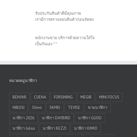
รับประกันสินค้าดีมีคุณภาพ
เรามีการตรวจสอบสินค้าก่อนจัดส่ง
พนักงานขาย บริการด้วยความใส่ใจ
เป็นกันเอง ^^
หมวดหมู่นาฬิกา
BENYAR
CUENA
FORSINING
MEGIR
MINI FOCUS
NIBOSI
Olevs
SKMEI
TEVISE
ขายนาฬิกา
นาฬิกา 2026
นาฬิกา DAYBIRD
นาฬิกา GUOU
นาฬิกา Julius
นาฬิกา KEZZI
นาฬิกา KIMIO