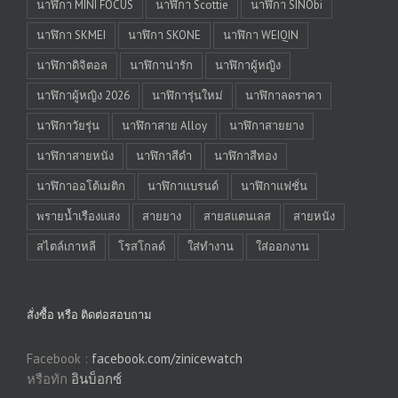
นาฬิกา MINI FOCUS
นาฬิกา Scottie
นาฬิกา SINObi
นาฬิกา SKMEI
นาฬิกา SKONE
นาฬิกา WEIQIN
นาฬิกาดิจิตอล
นาฬิกาน่ารัก
นาฬิกาผู้หญิง
นาฬิกาผู้หญิง 2026
นาฬิการุ่นใหม่
นาฬิกาลดราคา
นาฬิกาวัยรุ่น
นาฬิกาสาย Alloy
นาฬิกาสายยาง
นาฬิกาสายหนัง
นาฬิกาสีดำ
นาฬิกาสีทอง
นาฬิกาออโต้เมติก
นาฬิกาแบรนด์
นาฬิกาแฟชั่น
พรายน้ำเรืองแสง
สายยาง
สายสแตนเลส
สายหนัง
สไตล์เกาหลี
โรสโกลด์
ใส่ทำงาน
ใส่ออกงาน
สั่งซื้อ หรือ ติดต่อสอบถาม
Facebook :
facebook.com/zinicewatch
หรือทัก
อินบ็อกซ์