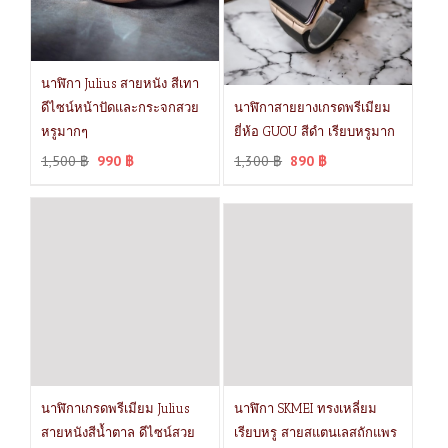
นาฬิกา Julius สายหนัง สีเทา
ดีไซน์หน้าปัดและกระจกสวย
นาฬิกาสายยางเกรดพรีเมียม
หรูมากๆ
ยี่ห้อ GUOU สีดำ เรียบหรูมาก
1,500
฿
990
฿
1,300
฿
890
฿
นาฬิกาเกรดพรีเมียม Julius
นาฬิกา SKMEI ทรงเหลี่ยม
สายหนังสีน้ำตาล ดีไซน์สวย
เรียบหรู สายสแตนเลสถักแพร