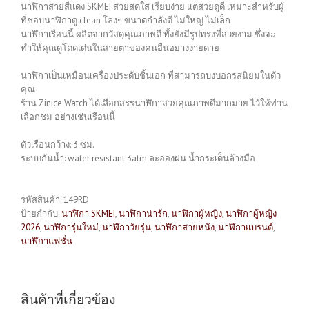
นาฬิกาสายสีแดง SKMEI สวยสดใส เรียบง่าย แต่สวยดูดี เหมาะสำหรับผู้
ที่ชอบนาฬิกาดู clean โล่งๆ ขนาดกำลังดี ไม่ใหญ่ ไม่เล็ก
นาฬิกาเรือนนี้ ผลิตจากวัสดุคุณภาพดี ทั้งยังมีรูปทรงที่สวยงาม ซึ่งจะ
ทำให้คุณดูโดดเด่นในสายตาของคนอื่นอย่างง่ายดาย
นาฬิกาเป็นเหมือนเครื่องประดับชิ้นเอก ที่สามารถบ่งบอกรสนิยมในตัว
คุณ
ร้าน Zinice Watch ได้เลือกสรรนาฬิกาสวยคุณภาพดีมากมาย ไว้ให้ท่าน
เลือกชม อย่างเช่นเรือนนี้
ตัวเรือนกว้าง: 3 ซม.
ระบบกันน้ำ: water resistant 3atm ละอองฝน น้ำกระเด็นล้างมือ
รหัสสินค้า:
149RD
ป้ายกำกับ:
นาฬิกา SKMEI
,
นาฬิกาน่ารัก
,
นาฬิกาผู้หญิง
,
นาฬิกาผู้หญิง
2026
,
นาฬิการุ่นใหม่
,
นาฬิกาวัยรุ่น
,
นาฬิกาสายหนัง
,
นาฬิกาแบรนด์
,
นาฬิกาแฟชั่น
สินค้าที่เกี่ยวข้อง