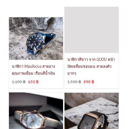
นาฬิกาสีขาว จาก GUOU หน้า
นาฬิกา MiniFocus สายยาง
ปัดเหลี่ยมขอบมน สวยลงตัว
คุณภาพเยี่ยม เรือนสีน้ำเงิน
มากๆ
1,100
฿
650
฿
1,300
฿
890
฿