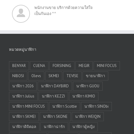
พนักงานขาย บริการด้วยความใส่ใจ
เป็นกันเอง ^^
หมวดหมู่นาฬิกา
BENYAR
CUENA
FORSINING
MEGIR
MINI FOCUS
NIBOSI
Olevs
SKMEI
TEVISE
ขายนาฬิกา
นาฬิกา 2026
นาฬิกา DAYBIRD
นาฬิกา GUOU
นาฬิกา Julius
นาฬิกา KEZZI
นาฬิกา KIMIO
นาฬิกา MINI FOCUS
นาฬิกา Scottie
นาฬิกา SINObi
นาฬิกา SKMEI
นาฬิกา SKONE
นาฬิกา WEIQIN
นาฬิกาดิจิตอล
นาฬิกาน่ารัก
นาฬิกาผู้หญิง