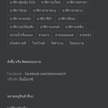
นาฬิกาผู้หญิง 2026
นาฬิการุ่นใหม่
นาฬิกาลดราคา
นาฬิกาวัยรุ่น
นาฬิกาสาย Alloy
นาฬิกาสายยาง
นาฬิกาสายหนัง
นาฬิกาสีดำ
นาฬิกาสีทอง
นาฬิกาออโต้เมติก
นาฬิกาแบรนด์
นาฬิกาแฟชั่น
พรายน้ำเรืองแสง
สายยาง
สายสแตนเลส
สายหนัง
สไตล์เกาหลี
โรสโกลด์
ใส่ทำงาน
ใส่ออกงาน
สั่งซื้อ หรือ ติดต่อสอบถาม
Facebook :
facebook.com/zinicewatch
หรือทัก
อินบ็อกซ์
หมวดหมู่สินค้าอื่นๆ