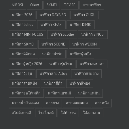
NIBOSI
Olevs
SKMEI
TEVISE
ขายนาฬิกา
นาฬิกา 2026
นาฬิกา DAYBIRD
นาฬิกา GUOU
นาฬิกา Julius
นาฬิกา KEZZI
นาฬิกา KIMIO
นาฬิกา MINI FOCUS
นาฬิกา Scottie
นาฬิกา SINObi
นาฬิกา SKMEI
นาฬิกา SKONE
นาฬิกา WEIQIN
นาฬิกาดิจิตอล
นาฬิกาน่ารัก
นาฬิกาผู้หญิง
นาฬิกาผู้หญิง 2026
นาฬิการุ่นใหม่
นาฬิกาลดราคา
นาฬิกาวัยรุ่น
นาฬิกาสาย Alloy
นาฬิกาสายยาง
นาฬิกาสายหนัง
นาฬิกาสีดำ
นาฬิกาสีทอง
นาฬิกาออโต้เมติก
นาฬิกาแบรนด์
นาฬิกาแฟชั่น
พรายน้ำเรืองแสง
สายยาง
สายสแตนเลส
สายหนัง
สไตล์เกาหลี
โรสโกลด์
ใส่ทำงาน
ใส่ออกงาน