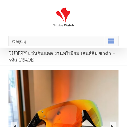
เปิดดูเมนู
DUBERY แว่นกันแดด งานพรีเมียม เลนส์ส้ม ขาดำ –
รหัส G154OE