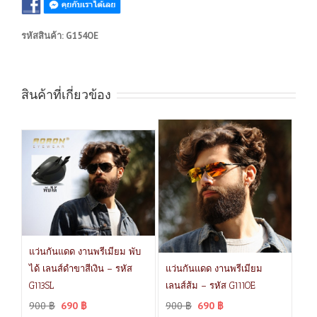
รหัสสินค้า:
G154OE
สินค้าที่เกี่ยวข้อง
แว่นกันแดด งานพรีเมียม พับ
ได้ เลนส์ดำขาสีเงิน – รหัส
แว่นกันแดด งานพรีเมียม
G113SL
เลนส์ส้ม – รหัส G111OE
900
฿
690
฿
900
฿
690
฿