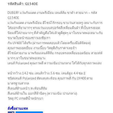
รหัสสินค้า: G154OE
DUBERY แว่นกันแดด งานพรีเมียม เลนส์ส้ม ขาดำ สวยมาก – รหัส
G154OE
แว่นกันแดด งานพรีเมียม ดีไซน์ไร้กรอบ ขาแว่นสวยหรู เหมาะกับการ
ใส่ออกเที่ยวมากๆ ทรงแว่นแบบสปอร์ตสี่เหลี่ยมผืนผ้า ที่เป็นทรงยอด
นิยมที่ใส่ง่ายมากๆ ที่สำคัญคือใส่แล้วดูดีสุดๆ มาในขนาดพอเหมาะกับ
ขนาดใบหน้าของชาวเอเซียเรา
กัน UV400 ได้จริง (ผ่านการทดสอบแล้วโดยเครื่องมือดิจิตอล)
คุณภาพยอดเยี่ยม งานเนี๊ยบ วัสดุดีเกินราคาเลยจ้า
ดีไซน์สวยงาม มาพร้อมเลนส์สีส้ม กรอบทรงเหลี่ยมยอดนิยม สวยเท่ห์
มากๆ มาในขนาดพอเหมาะ
เลนส์ Polarized คุณภาพดี ความเข้มปานกลาง ใส่ได้กับทุกสภาพแสง
หน้ากว้าง: 14.2 ซม. เลนส์กว้าง: 5.6 ซม. เลนส์สูง: 4.4 ซม.||
ชนิดเลนส์: Polarized ตัดแสงสะท้อน คุณภาพดี กัน UV400 ตาม
มาตรฐานสากล
สีเลนส์ด้านหน้า: สะท้อนสีส้ม
สีเลนส์ด้านใน: ออกสีฟ้านิดๆ (ความเข้ม: ปานกลาง)
วัสดุ: PC เกรดดีน้ำหนักเบา
สั่งซื้อผ่านแชท