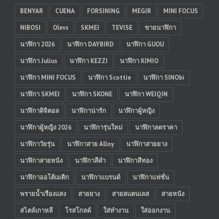
BENYAR
CUENA
FORSINING
MEGIR
MINI FOCUS
NIBOSI
Olevs
SKMEI
TEVISE
ขายนาฬิกา
นาฬิกา 2026
นาฬิกา DAYBIRD
นาฬิกา GUOU
นาฬิกา Julius
นาฬิกา KEZZI
นาฬิกา KIMIO
นาฬิกา MINI FOCUS
นาฬิกา Scottie
นาฬิกา SINObi
นาฬิกา SKMEI
นาฬิกา SKONE
นาฬิกา WEIQIN
นาฬิกาดิจิตอล
นาฬิกาน่ารัก
นาฬิกาผู้หญิง
นาฬิกาผู้หญิง 2026
นาฬิการุ่นใหม่
นาฬิกาลดราคา
นาฬิกาวัยรุ่น
นาฬิกาสาย Alloy
นาฬิกาสายยาง
นาฬิกาสายหนัง
นาฬิกาสีดำ
นาฬิกาสีทอง
นาฬิกาออโต้เมติก
นาฬิกาแบรนด์
นาฬิกาแฟชั่น
พรายน้ำเรืองแสง
สายยาง
สายสแตนเลส
สายหนัง
สไตล์เกาหลี
โรสโกลด์
ใส่ทำงาน
ใส่ออกงาน