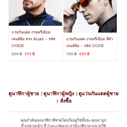
แว่นกันแดด งานพรีเมียม
เลนส์ส้ม ทรง Aviator – รหัส
แว่นกันแดด งานพรีเมียม สีดำ
G108OE
เลนส์ส้ม – รหัส G103OE
800
฿
550
฿
900
฿
690
฿
ดูนาฬิกาผู้ชาย
|
ดูนาฬิกาผู้หญิง
|
ดูแว่นกันแดดผู้ชาย
|
สั่งซื้อ
คุณกำลังมองนาฬิกาที่สวยโดนใจอยู่ใช่มั้ยล่ะ คุณมาถูก
ที่ ถูกทางแล้ว! ที่ Zinice Watch เรามีนาฬิกามากมายให้