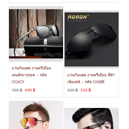
แว่นกันแดด งานพรีเมียม
เลนส์เทาปรอท – รหัส
แว่นกันแดด งานพรีเมียม สีดำ
G106GY
เข้มเท่ห์ – รหัส G108BK
900
฿
690
฿
800
฿
550
฿