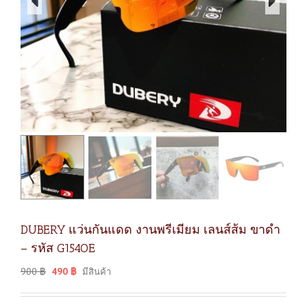
DUBERY แว่นกันแดด งานพรีเมียม เลนส์ส้ม ขาดำ
– รหัส G154OE
900
฿
490
฿
มีสินค้า