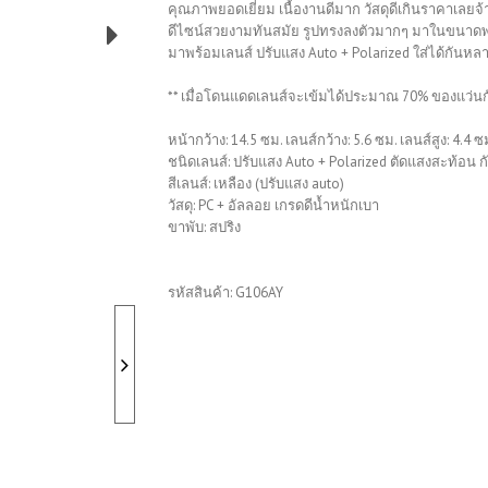
คุณภาพยอดเยี่ยม เนื้องานดีมาก วัสดุดีเกินราคาเลยจ้
ดีไซน์สวยงามทันสมัย รูปทรงลงตัวมากๆ มาในขนา
มาพร้อมเลนส์ ปรับแสง Auto + Polarized ใส่ได้กัน
** เมื่อโดนแดดเลนส์จะเข้มได้ประมาณ 70% ของแว่นก
หน้ากว้าง: 14.5 ซม. เลนส์กว้าง: 5.6 ซม. เลนส์สูง: 4.4 ซม
ชนิดเลนส์: ปรับแสง Auto + Polarized ตัดแสงสะท้อ
สีเลนส์: เหลือง (ปรับแสง auto)
วัสดุ: PC + อัลลอย เกรดดีน้ำหนักเบา
ขาพับ: สปริง
รหัสสินค้า:
G106AY