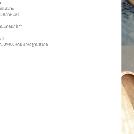
า
ดพอเหมาะ
หลายสภาพแสง!
ันแดดปกติ **
.||
น กัน UV400 ตามมาตรฐานสากล