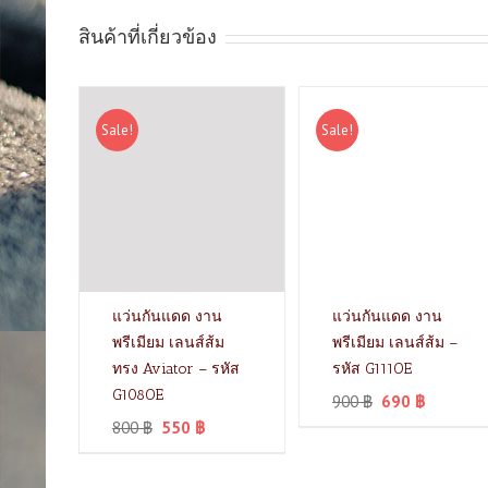
สินค้าที่เกี่ยวข้อง
Sale!
Sale!
แว่นกันแดด งาน
แว่นกันแดด งาน
พรีเมียม เลนส์ส้ม
พรีเมียม เลนส์ส้ม –
ทรง Aviator – รหัส
รหัส G111OE
G108OE
900
฿
690
฿
800
฿
550
฿