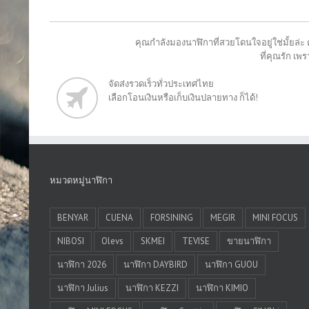
คุณกำลังมองนาฬิกาที่สวยโดนใจอยู่ใช่มั้ยล่ะ 
ที่คุณรัก เ
จัดส่งรวดเร็วทั่วประเทศไทย
เลือกโอนเงินหรือเก็บเงินปลายทาง ก็ได้!
หมวดหมู่นาฬิกา
BENYAR
CUENA
FORSINING
MEGIR
MINI FOCUS
NIBOSI
Olevs
SKMEI
TEVISE
ขายนาฬิกา
นาฬิกา 2026
นาฬิกา DAYBIRD
นาฬิกา GUOU
นาฬิกา Julius
นาฬิกา KEZZI
นาฬิกา KIMIO