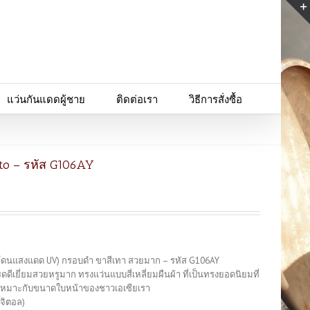
แว่นกันแดดผู้ชาย
ติดต่อเรา
วิธีการสั่งซื้อ
to – รหัส G106AY
ื่อโดนแสงแดด UV) กรอบดำ ขาสีเทา สวยมาก – รหัส G106AY
ดีเยี่ยมสวยหรูมาก ทรงแว่นแบบสี่เหลี่ยมผืนผ้า ที่เป็นทรงยอดนิยมที่
พอเหมาะกับขนาดใบหน้าของชาวเอเซียเรา
ิจิตอล)