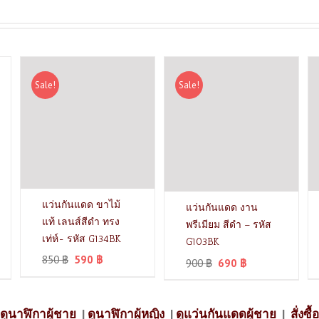
Sale!
Sale!
แว่นกันแดด ขาไม้
แว่นกันแดด งาน
แท้ เลนส์สีดำ ทรง
พรีเมียม สีดำ – รหัส
เท่ห์- รหัส G134BK
G103BK
850
฿
590
฿
900
฿
690
฿
ดูนาฬิกาผู้ชาย
|
ดูนาฬิกาผู้หญิง
|
ดูแว่นกันแดดผู้ชาย
|
สั่งซื้อ