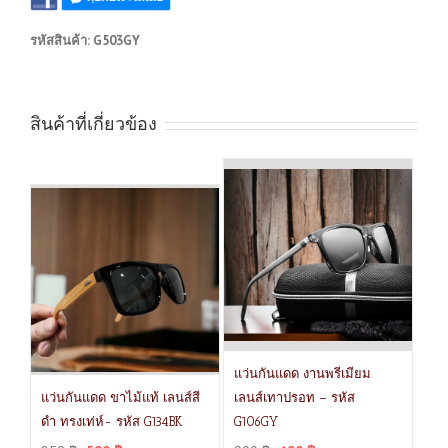
รหัสสินค้า:
G503GY
สินค้าที่เกี่ยวข้อง
แว่นกันแดด งานพรีเมียม
แว่นกันแดด ขาไม้แท้ เลนส์สี
เลนส์เทาปรอท – รหัส
ดำ ทรงเท่ห์- รหัส G134BK
G106GY