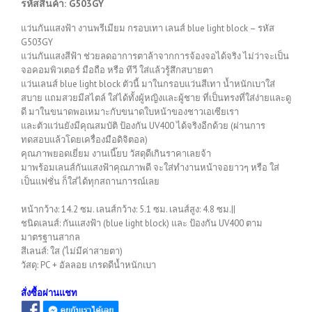
รหัสสินค้า: G503GY
แว่นกันแสงฟ้า งานพรีเมียม กรอบเทา เลนส์ blue light block – รหัส
G503GY
แว่นกันแสงสีฟ้า ช่วยลดอาการตาล้าจากการจ้องจอได้จริง ไม่ว่าจะเป็น
จอคอมพิวเตอร์ มือถือ หรือ ทีวี ใส่แล้วรู้สึกสบายตา
แว่นเลนส์ blue light block ตัวนี้ มาในกรอบแว่นสีเทา น้ำหนักเบาใส่
สบาย แถมสวยมีสไตล์ ใส่ได้ทั้งผู้หญิงและผู้ชาย ที่เป็นทรงที่ใส่ง่ายและดู
ดี มาในขนาดพอเหมาะกับขนาดใบหน้าของชาวเอเซียเรา
และตัวแว่นยังมีคุณสมบัติ ป้องกัน UV400 ได้จริงอีกด้วย (ผ่านการ
ทดสอบแล้วโดยเครื่องมือดิจิตอล)
คุณภาพยอดเยี่ยม งานเนี๊ยบ วัสดุดีเกินราคาเลยจ้า
มาพร้อมเลนส์กันแสงฟ้าคุณภาพดี จะใส่ทำงานหน้าจอยาวๆ หรือ ใส่
เป็นแฟชั่น ก็ใส่ได้ทุกสถานการณ์เลย
หน้ากว้าง: 14.2 ซม. เลนส์กว้าง: 5.1 ซม. เลนส์สูง: 4.8 ซม.||
ชนิดเลนส์: กันแสงฟ้า (blue light block) และ ป้องกัน UV400 ตาม
มาตรฐานสากล
สีเลนส์: ใส (ไม่มีค่าสายตา)
วัสดุ: PC + อัลลอย เกรดดีน้ำหนักเบา
สั่งซื้อผ่านแชท