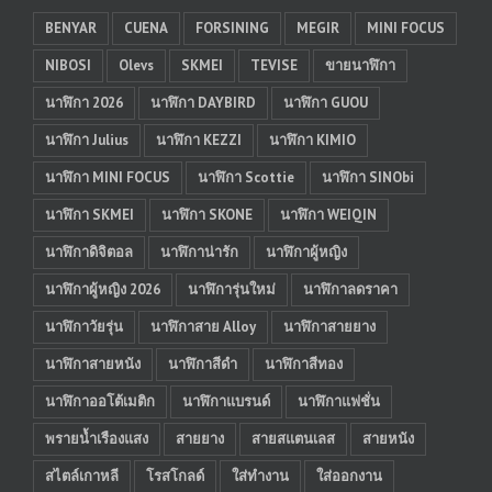
BENYAR
CUENA
FORSINING
MEGIR
MINI FOCUS
NIBOSI
Olevs
SKMEI
TEVISE
ขายนาฬิกา
นาฬิกา 2026
นาฬิกา DAYBIRD
นาฬิกา GUOU
นาฬิกา Julius
นาฬิกา KEZZI
นาฬิกา KIMIO
นาฬิกา MINI FOCUS
นาฬิกา Scottie
นาฬิกา SINObi
นาฬิกา SKMEI
นาฬิกา SKONE
นาฬิกา WEIQIN
นาฬิกาดิจิตอล
นาฬิกาน่ารัก
นาฬิกาผู้หญิง
นาฬิกาผู้หญิง 2026
นาฬิการุ่นใหม่
นาฬิกาลดราคา
นาฬิกาวัยรุ่น
นาฬิกาสาย Alloy
นาฬิกาสายยาง
นาฬิกาสายหนัง
นาฬิกาสีดำ
นาฬิกาสีทอง
นาฬิกาออโต้เมติก
นาฬิกาแบรนด์
นาฬิกาแฟชั่น
พรายน้ำเรืองแสง
สายยาง
สายสแตนเลส
สายหนัง
สไตล์เกาหลี
โรสโกลด์
ใส่ทำงาน
ใส่ออกงาน