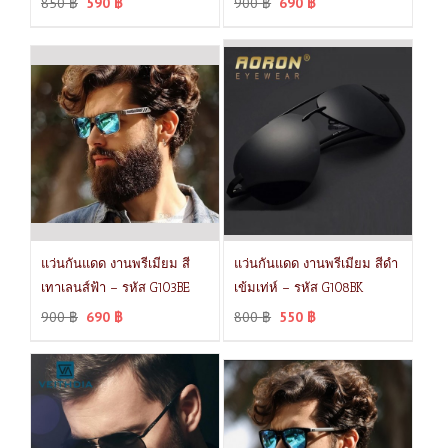
850
฿
590
฿
900
฿
690
฿
แว่นกันแดด งานพรีเมียม สี
แว่นกันแดด งานพรีเมียม สีดำ
เทาเลนส์ฟ้า – รหัส G103BE
เข้มเท่ห์ – รหัส G108BK
900
฿
690
฿
800
฿
550
฿