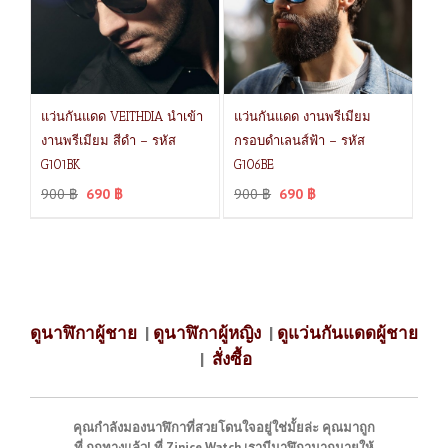
แว่นกันแดด VEITHDIA นำเข้า
แว่นกันแดด งานพรีเมียม
งานพรีเมียม สีดำ – รหัส
กรอบดำเลนส์ฟ้า – รหัส
G101BK
G106BE
900
฿
690
฿
900
฿
690
฿
ดูนาฬิกาผู้ชาย
|
ดูนาฬิกาผู้หญิง
|
ดูแว่นกันแดดผู้ชาย
|
สั่งซื้อ
คุณกำลังมองนาฬิกาที่สวยโดนใจอยู่ใช่มั้ยล่ะ คุณมาถูก
ที่ ถูกทางแล้ว! ที่ Zinice Watch เรามีนาฬิกามากมายให้