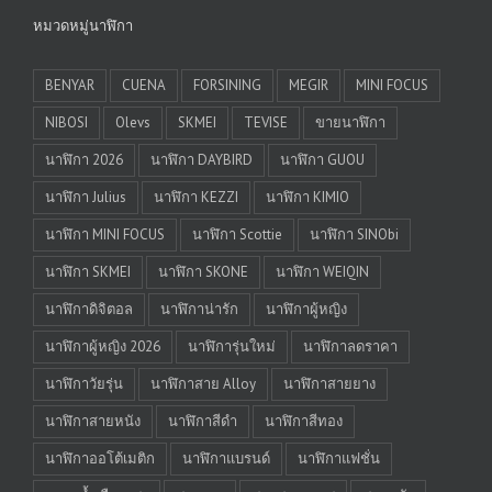
หมวดหมู่นาฬิกา
BENYAR
CUENA
FORSINING
MEGIR
MINI FOCUS
NIBOSI
Olevs
SKMEI
TEVISE
ขายนาฬิกา
นาฬิกา 2026
นาฬิกา DAYBIRD
นาฬิกา GUOU
นาฬิกา Julius
นาฬิกา KEZZI
นาฬิกา KIMIO
นาฬิกา MINI FOCUS
นาฬิกา Scottie
นาฬิกา SINObi
นาฬิกา SKMEI
นาฬิกา SKONE
นาฬิกา WEIQIN
นาฬิกาดิจิตอล
นาฬิกาน่ารัก
นาฬิกาผู้หญิง
นาฬิกาผู้หญิง 2026
นาฬิการุ่นใหม่
นาฬิกาลดราคา
นาฬิกาวัยรุ่น
นาฬิกาสาย Alloy
นาฬิกาสายยาง
นาฬิกาสายหนัง
นาฬิกาสีดำ
นาฬิกาสีทอง
นาฬิกาออโต้เมติก
นาฬิกาแบรนด์
นาฬิกาแฟชั่น