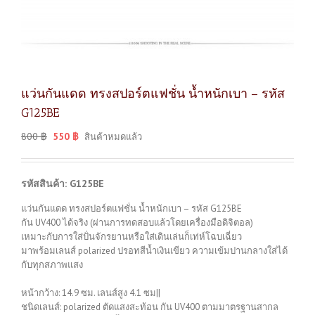
แว่นกันแดด ทรงสปอร์ตแฟชั่น น้ำหนักเบา – รหัส
G125BE
800
฿
550
฿
สินค้าหมดแล้ว
รหัสสินค้า: G125BE
แว่นกันแดด ทรงสปอร์ตแฟชั่น น้ำหนักเบา – รหัส G125BE
กัน UV400 ได้จริง (ผ่านการทดสอบแล้วโดยเครื่องมือดิจิตอล)
เหมาะกับการใส่ปั่นจักรยานหรือใส่เดินเล่นก็เท่ห์โฉบเฉี่ยว
มาพร้อมเลนส์ polarized ปรอทสีน้ำเงินเขียว ความเข้มปานกลางใส่ได้
กับทุกสภาพแสง
หน้ากว้าง: 14.9 ซม. เลนส์สูง 4.1 ซม||
ชนิดเลนส์: polarized ตัดแสงสะท้อน กัน UV400 ตามมาตรฐานสากล