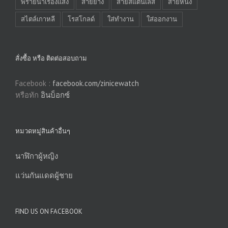
พรายน้ำเรืองแสง
สายยาง
สายสแตนเลส
สายหนัง
สไตล์เกาหลี
โรสโกลด์
ใส่ทำงาน
ใส่ออกงาน
สั่งซื้อ หรือ ติดต่อสอบถาม
Facebook :
facebook.com/zinicewatch
หรือทัก
อินบ็อกซ์
หมวดหมู่สินค้าอื่นๆ
นาฬิกาผู้หญิง
แว่นกันแดดผู้ชาย
FIND US ON FACEBOOK