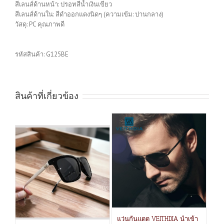
สีเลนส์ด้านหน้า: ปรอทสีน้ำเงินเขียว
สีเลนส์ด้านใน: สีดำออกแดงนิดๆ (ความเข้ม: ปานกลาง)
วัสดุ: PC คุณภาพดี
รหัสสินค้า:
G125BE
สินค้าที่เกี่ยวข้อง
แว่นกันแดด VEITHDIA นำเข้า